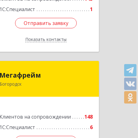
1С:Специалист
1
Отправить заявку
Отправить заявку
Показать контакты
Назад
Мегафрейм
Мегафрейм
Богородск
607600, Нижегородская обл,
Богородск г, Ленина ул, дом № 123,
этаж 4, пом. 5
Подробнее
Клиентов на сопровождении
148
1С:Специалист
6