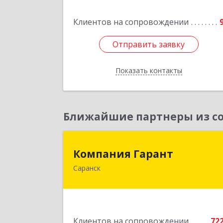
Подробне
Клиентов на сопровождении
Отправить заявку
Отправить заявку
Показать контакты
Назад
Ближайшие партнеры из со
Компания Гаран
Компания Гарант
Саранск
430005, Мордовия Респ, Саранск г
Большевистская ул, дом № 60, этаж 
оф.
Подробне
Клиентов на сопровождении
72