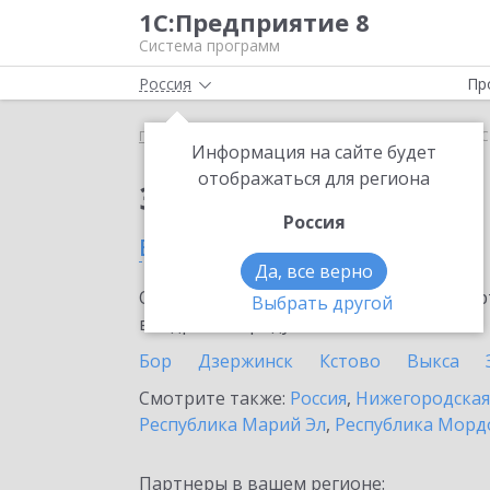
1С:Предприятие 8
Система программ
Россия
Пр
Главная
Сервисы ИТС
Smartway
Smartway в 
Информация на сайте будет
отображаться для региона
Заказать Smartway
Россия
в Сарове
Да, все верно
Ознакомьтесь с информационными карт
Выбрать другой
внедрение продукта.
Бор
Дзержинск
Кстово
Выкса
Смотрите также:
Россия
,
Нижегородская
Республика Марий Эл
,
Республика Морд
Партнеры в вашем регионе: