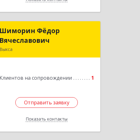
Шиморин Фёдор
Шиморин Фёдор
Вячеславович
Вячеславович
Выкса
Подробнее
Клиентов на сопровождении
1
Отправить заявку
Отправить заявку
Показать контакты
Назад