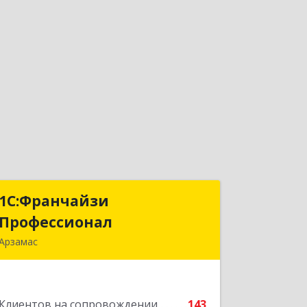
1С:Франчайзи
1С:Франчайзи
Профессионал
Профессионал
Арзамас
607227, Нижегородская обл, Арзамас
г, Кирова ул, дом № 56, кв.6
Клиентов на сопровождении
143
Подробнее