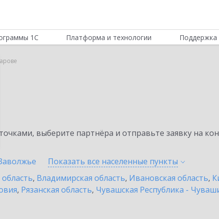
ограммы 1С
Платформа и технологии
Поддержка 
Сарове
очками, выберите партнёра и отправьте заявку на ко
Заволжье
Показать все населенные
пункты
 область
,
Владимирская область
,
Ивановская область
,
К
овия
,
Рязанская область
,
Чувашская Республика - Чуваш