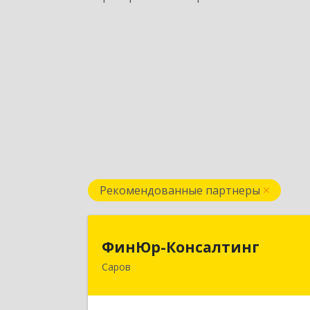
Рекомендованные партнеры
ФинЮр-Консалтин
ФинЮр-Консалтинг
Саров
607190, Нижегородская обл, Саров г
Куйбышева ул, дом № 1