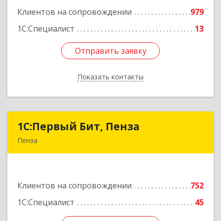
Клиентов на сопровождении
979
Подробнее
1С:Специалист
13
Отправить заявку
Отправить заявку
Показать контакты
Назад
1С:Первый Бит, Пенза
1С:Первый Бит, Пенза
Пенза
440000, Пензенская обл, Пенза г, Московская
ул, дом № 15, пом.1
Клиентов на сопровождении
752
Подробнее
1С:Специалист
45