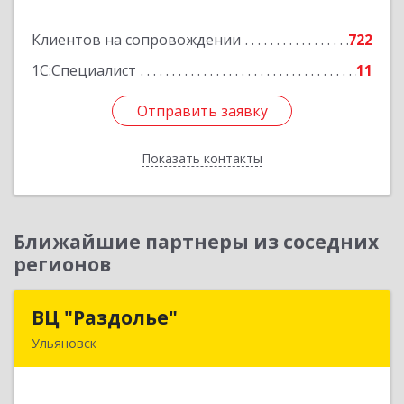
Клиентов на сопровождении
722
Подробнее
1С:Специалист
11
Отправить заявку
Отправить заявку
Показать контакты
Назад
Ближайшие партнеры из соседних
регионов
ВЦ "Раздолье"
ВЦ "Раздолье"
Ульяновск
432001, Ульяновская обл, Ульяновск г, Марата
ул, дом № 13, оф.1