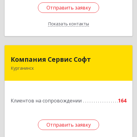
Отправить заявку
Отправить заявку
Показать контакты
Назад
Компания Сервис Софт
Компания Сервис Софт
Курганинск
352430, Краснодарский край, Курганинск г,
Розы Люксембург ул, дом № 333
Подробнее
Клиентов на сопровождении
164
Отправить заявку
Отправить заявку