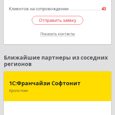
Подробнее
Клиентов на сопровождении
43
Отправить заявку
Отправить заявку
Показать контакты
Назад
Ближайшие партнеры из соседних
регионов
1С:Франчайзи Софтонит
1С:Франчайзи Софтонит
Кропоткин
352380, Краснодарский край, Кавказский р-н,
Кропоткин г, Коммунальный пер, дом № 8
Подробнее