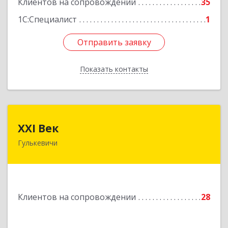
Клиентов на сопровождении
35
1С:Специалист
1
Отправить заявку
Отправить заявку
Показать контакты
Назад
XXI Век
XXI Век
Гулькевичи
352180, Краснодарский край, Отрадо-
Кубанское с, Северная ул, дом № 11
Подробнее
Клиентов на сопровождении
28