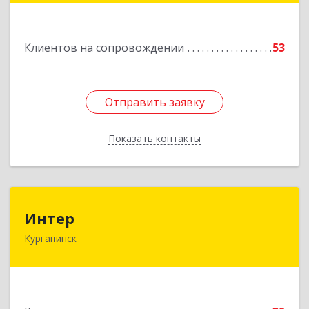
Клиентов на сопровождении
53
Отправить заявку
Отправить заявку
Показать контакты
Назад
Интер
Интер
Курганинск
352430, Краснодарский край, Курганинск г,
Матросова ул, дом № 151
Подробнее