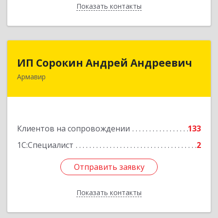
Показать контакты
Назад
ИП Сорокин Андрей Андреевич
ИП Сорокин Андрей Андреевич
Армавир
352900, Краснодарский край, Армавир г,
Ф.Энгельса ул, дом № 25, кв.309
Подробнее
Клиентов на сопровождении
133
1С:Специалист
2
Отправить заявку
Отправить заявку
Показать контакты
Назад