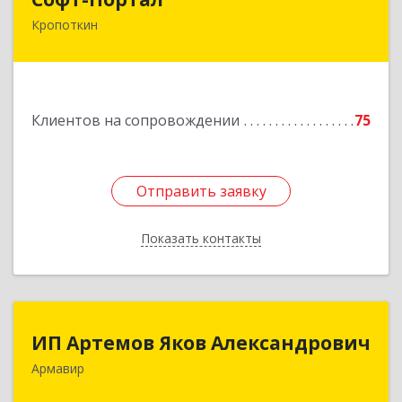
Кропоткин
352395, Краснодарский край, Кавказский р-н,
Кропоткин г, Лесной пер, дом № 15, кв.61
Подробнее
Клиентов на сопровождении
75
Отправить заявку
Отправить заявку
Показать контакты
Назад
ИП Артемов Яков Александрович
ИП Артемов Яков Александрович
Армавир
Подробнее