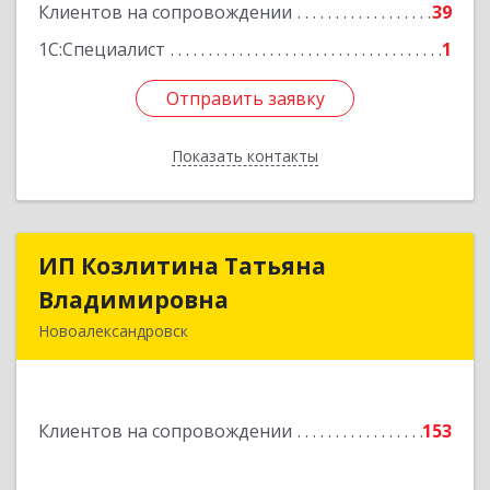
Клиентов на сопровождении
39
1С:Специалист
1
Отправить заявку
Отправить заявку
Показать контакты
Назад
ИП Козлитина Татьяна
ИП Козлитина Татьяна
Владимировна
Владимировна
Новоалександровск
356000, Ставропольский край,
Новоалександровск г, Гайдара пер, дом № 25
Клиентов на сопровождении
153
Подробнее