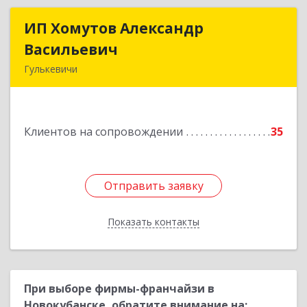
ИП Хомутов Александр
ИП Хомутов Александр
Васильевич
Васильевич
Гулькевичи
352190, Краснодарский край, Гулькевичи г, 50
лет ВЛКСМ ул, дом № 21, кв.2
Клиентов на сопровождении
35
Подробнее
Отправить заявку
Отправить заявку
Показать контакты
Назад
При выборе фирмы-франчайзи в
Новокубанске, обратите внимание на: