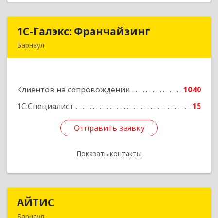
1С-Галэкс: Франчайзинг
1С-Галэкс: Франчайзинг
Барнаул
656015, Алтайский край, Барнаул г, Деповская
ул, дом № 7, каб.А-105
Клиентов на сопровождении
1040
Подробнее
1С:Специалист
15
Отправить заявку
Отправить заявку
Показать контакты
Назад
АЙТИС
АЙТИС
Барнаул