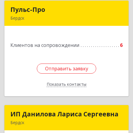
Пульс-Про
Пульс-Про
Бердск
633010, Новосибирская обл, Бердск, Ленина,
дом № 89/8, оф.509
Клиентов на сопровождении
6
Подробнее
Отправить заявку
Отправить заявку
Показать контакты
Назад
ИП Данилова Лариса Сергеевна
ИП Данилова Лариса Сергеевна
Бердск
633004, Новосибирская обл, Бердск г, Озерная