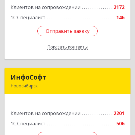
корпус 2Б, пом.5а
Клиентов на сопровождении
2172
Подробнее
1С:Специалист
146
Отправить заявку
Отправить заявку
Показать контакты
Назад
ИнфоСофт
ИнфоСофт
Новосибирск
630091, Новосибирская обл, Новосибирск г,
Крылова ул, дом № 31
Клиентов на сопровождении
2201
Подробнее
1С:Специалист
506