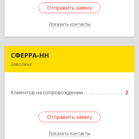
Отправить заявку
Отправить заявку
Показать контакты
Назад
СФЕРРА-НН
СФЕРРА-НН
Заволжье
Подробнее
Клиентов на сопровождении
2
Отправить заявку
Отправить заявку
Показать контакты
Назад