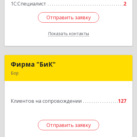
1С:Специалист
2
Отправить заявку
Отправить заявку
Показать контакты
Назад
Фирма "БиК"
Фирма "БиК"
Бор
606440, Нижегородская обл, Бор г, Советская
ул, дом № 11
Клиентов на сопровождении
127
Подробнее
Отправить заявку
Отправить заявку