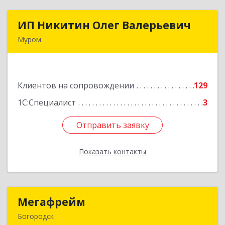
ИП Никитин Олег Валерьевич
ИП Никитин Олег Валерьевич
Муром
602267, Владимирская обл, Муром г,
Коммунистическая ул., дом № 36
Клиентов на сопровождении
129
Подробнее
1С:Специалист
3
Отправить заявку
Отправить заявку
Показать контакты
Назад
Мегафрейм
Мегафрейм
Богородск