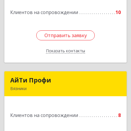
Клиентов на сопровождении
10
Отправить заявку
Отправить заявку
Показать контакты
Назад
АйТи Профи
АйТи Профи
Вязники
Подробнее
Клиентов на сопровождении
8