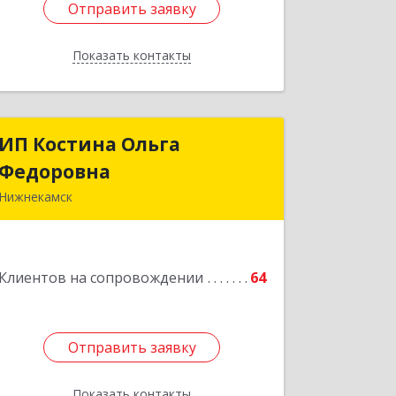
Отправить заявку
Отправить заявку
Показать контакты
Назад
ИП Костина Ольга
ИП Костина Ольга
Федоровна
Федоровна
Нижнекамск
Подробнее
Клиентов на сопровождении
64
Отправить заявку
Отправить заявку
Показать контакты
Назад