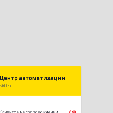
Центр автоматизации
Центр автоматизации
Казань
420133, Татарстан Респ, Казань г,
Ямашева пр-кт, дом № 92
Подробнее
Клиентов на сопровождении
840