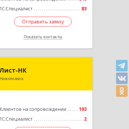
1С:Специалист
83
Отправить заявку
Отправить заявку
Показать контакты
Назад
Лист-НК
Лист-НК
Нижнекамск
423585, Татарстан Респ,
Нижнекамский р-н, Нижнекамск г,
Вокзальная ул, дом № 38 Г, оф.29
Подробнее
Клиентов на сопровождении
193
1С:Специалист
2