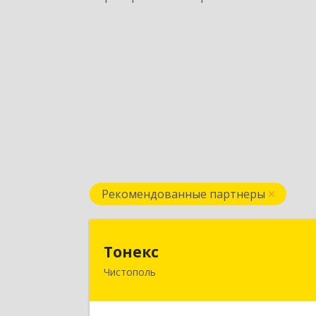
Рекомендованные партнеры
Тонек
Тонекс
Чистополь
422980, Татарстан Респ
Чистопольский р-н, Чистополь г
К.Маркса ул, дом № 23, кв.1