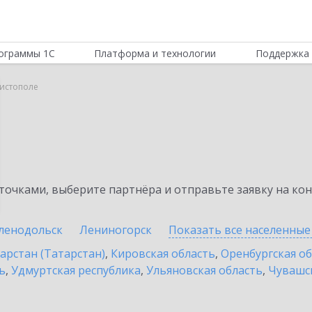
ограммы 1С
Платформа и технологии
Поддержка 
Чистополе
очками, выберите партнёра и отправьте заявку на ко
ленодольск
Лениногорск
Показать все населенны
арстан (Татарстан)
,
Кировская область
,
Оренбургская о
ь
,
Удмуртская республика
,
Ульяновская область
,
Чувашск