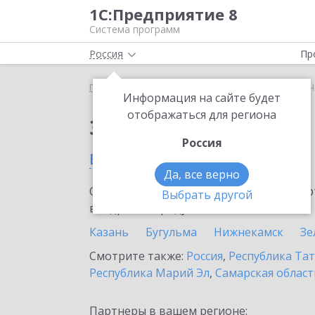
1С:Предприятие 8
Система программ
Россия
Пр
Главная
Сервисы ИТС
Smartway
Smartway в 
Информация на сайте будет
отображаться для региона
Заказать Smartway
Россия
в Чистополе
Да, все верно
Ознакомьтесь с информационными карт
Выбрать другой
внедрение продукта.
Казань
Бугульма
Нижнекамск
Зе
Смотрите также:
Россия
,
Республика Тат
Республика Марий Эл
,
Самарская област
Партнеры в вашем регионе: