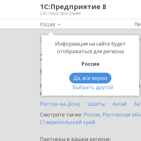
1С:Предприятие 8
Система программ
Россия
Пр
Главная
Сервисы ИТС
Smartway
Smartway в 
Информация на сайте будет
отображаться для региона
Заказать Smartway
Россия
в Азове
Да, все верно
Ознакомьтесь с информационными карт
Выбрать другой
внедрение продукта.
Ростов-на-Дону
Шахты
Аксай
Ба
Смотрите также:
Россия
,
Ростовская обл
Ставропольский край
Партнеры в вашем регионе: