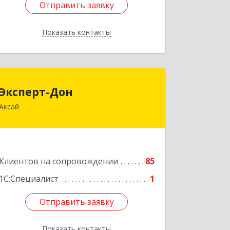
Отправить заявку
Отправить заявку
Показать контакты
Назад
Эксперт-Дон
Эксперт-Дон
Аксай
346720, Ростовская обл, Аксай г,
Буденного ул, дом № 136, оф.16-17
Подробнее
Клиентов на сопровождении
85
1С:Специалист
1
Отправить заявку
Отправить заявку
Показать контакты
Назад