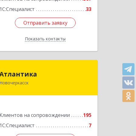
1С:Специалист
33
Отправить заявку
Отправить заявку
Показать контакты
Назад
Атлантика
Атлантика
Новочеркасск
346428, Ростовская обл, Новочеркасск
г, Кривопустенко пер, домовладение
№ 4А, пом.1
Подробнее
Клиентов на сопровождении
195
1С:Специалист
7