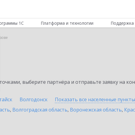
ограммы 1С
Платформа и технологии
Поддержка 
Азове
очками, выберите партнёра и отправьте заявку на ко
тайск
Волгодонск
Показать все населенные
пункты
асть
,
Волгоградская область
,
Воронежская область
,
Крас