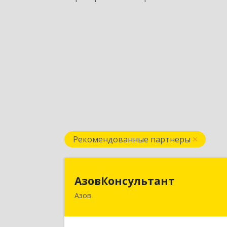
Рекомендованные партнеры
АзовКонсультан
АзовКонсультант
Азов
346780, Ростовская обл, Азов г
Петровский б-р, дом № 