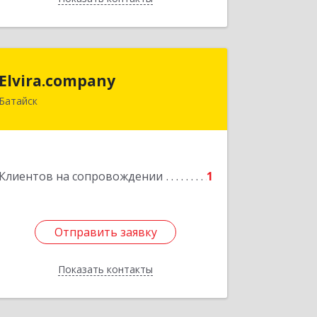
Elvira.company
Elvira.company
Батайск
Подробнее
Клиентов на сопровождении
1
Отправить заявку
Отправить заявку
Показать контакты
Назад