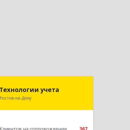
Технологии учета
Технологии учета
Ростов-на-Дону
344064, Ростовская обл, Ростов-на-
Дону г, Вавилова ул, дом № 68, оф.309
Подробнее
Клиентов на сопровождении
367