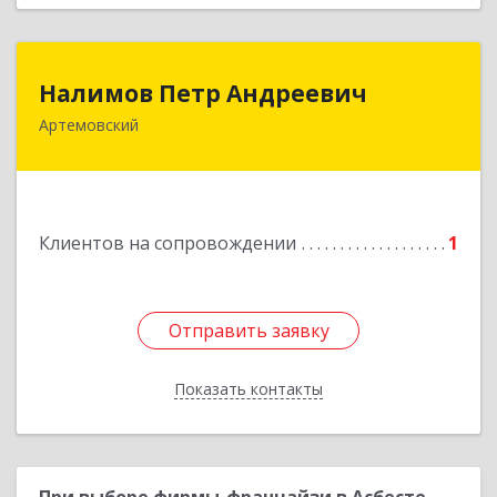
Налимов Петр Андреевич
Налимов Петр Андреевич
Артемовский
623780, Свердловская обл, Артемовский г,
Добролюбова ул, дом № 25
Подробнее
Клиентов на сопровождении
1
Отправить заявку
Отправить заявку
Показать контакты
Назад