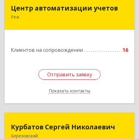
Центр автоматизации учетов
Центр автоматизации учетов
Реж
623750, Свердловская обл, Режевской р-н, Реж
г, Энгельса ул, дом № 6 А
Подробнее
Клиентов на сопровождении
16
Отправить заявку
Отправить заявку
Показать контакты
Назад
Курбатов Сергей Николаевич
Курбатов Сергей Николаевич
Березовский
623 701, 623701, Свердловская обл,