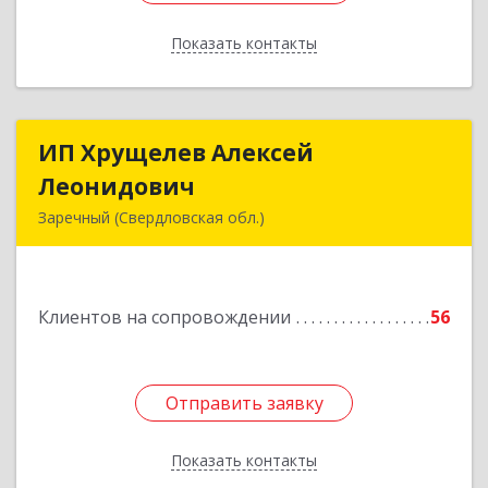
Показать контакты
Назад
ИП Хрущелев Алексей
ИП Хрущелев Алексей
Леонидович
Леонидович
Заречный (Свердловская обл.)
624250, Свердловская обл, Заречный г,
Курчатова ул, дом № 27/2, кв.57
Клиентов на сопровождении
56
Подробнее
Отправить заявку
Отправить заявку
Показать контакты
Назад