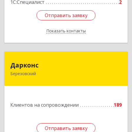
1С:Специалист
2
Отправить заявку
Отправить заявку
Показать контакты
Назад
Дарконс
Дарконс
Березовский
623700, Свердловская обл, Березовский г,
Строителей ул, дом № 4, оф.418
Подробнее
Клиентов на сопровождении
189
Отправить заявку
Отправить заявку