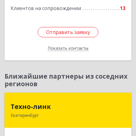
Клиентов на сопровождении
13
Отправить заявку
Отправить заявку
Показать контакты
Назад
Ближайшие партнеры из соседних
регионов
Техно-линк
Техно-линк
Екатеринбург
620000, Свердловская обл, Екатеринбург г,
Основинская ул, строение 10, оф.1116