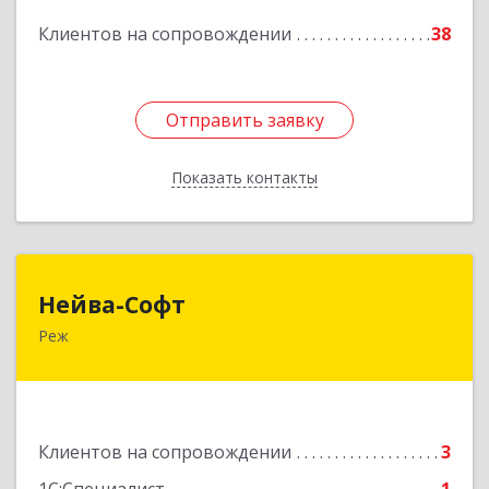
Подробнее
Клиентов на сопровождении
38
Отправить заявку
Отправить заявку
Показать контакты
Назад
Нейва-Софт
Нейва-Софт
Реж
623750, Свердловская обл, Режевской р-н, Реж
г, Ленина ул, дом № 76/1, оф.1
Подробнее
Клиентов на сопровождении
3