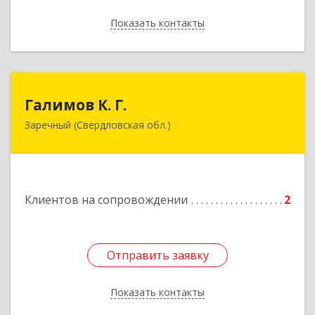
Показать контакты
Назад
Галимов К. Г.
Галимов К. Г.
Заречный (Свердловская обл.)
Свердловская обл, г. Заречный, ул. Кузнецова,
д.24, оф.72
Подробнее
Клиентов на сопровождении
2
Отправить заявку
Отправить заявку
Показать контакты
Назад