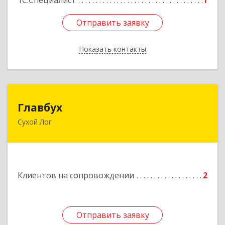
1С:Специалист
1
Отправить заявку
Отправить заявку
Показать контакты
Назад
Главбух
Главбух
Сухой Лог
624800, Свердловская обл, Сухой Лог г,
Артиллеристов ул, дом № 41, кв.28
Подробнее
Клиентов на сопровождении
2
Отправить заявку
Отправить заявку