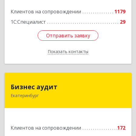
Подробнее
Клиентов на сопровождении
1179
1С:Специалист
29
Отправить заявку
Отправить заявку
Показать контакты
Назад
Бизнес аудит
Бизнес аудит
Екатеринбург
620062, Свердловская обл, Екатеринбург г,
Гагарина ул, дом № 14, оф.908
Подробнее
Клиентов на сопровождении
172