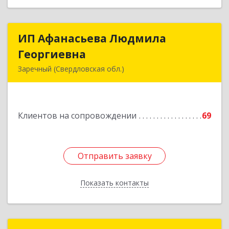
ИП Афанасьева Людмила
ИП Афанасьева Людмила
Георгиевна
Георгиевна
Заречный (Свердловская обл.)
624250, Свердловская обл, Заречный г,
Алещенкова ул, дом № 4, кв.46
Клиентов на сопровождении
69
Подробнее
Отправить заявку
Отправить заявку
Показать контакты
Назад