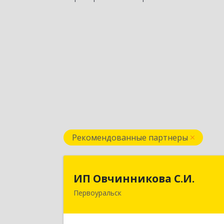
Рекомендованные партнеры
ИП Овчинникова С.И
ИП Овчинникова С.И.
Первоуральск
623119, Свердловская обл
Первоуральск г, Береговая ул, дом 
5Б, кв.16