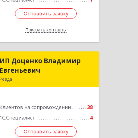
Отправить заявку
Отправить заявку
Показать контакты
Назад
ИП Доценко Владимир
ИП Доценко Владимир
Евгеньевич
Евгеньевич
Ревда
623281, Свердловская обл, Ревда г,
Карла Либкнехта ул, дом № 35, кв.31
Клиентов на сопровождении
38
Подробнее
1С:Специалист
4
Отправить заявку
Отправить заявку