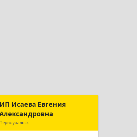
ИП Исаева Евгения
ИП Исаева Евгения
Александровна
Александровна
Первоуральск
Подробнее