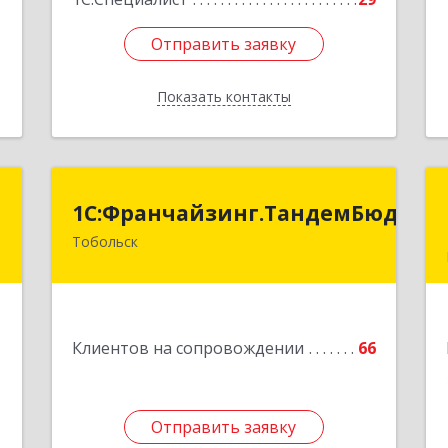
Отправить заявку
Отправить заявку
Показать контакты
Назад
А
1С:Франчайзинг.ТандемБюджет
1С:Франчайзинг.ТандемБюджет
Тобольск
,
Подробнее
3
е
1
Клиентов на сопровождении
66
Отправить заявку
Отправить заявку