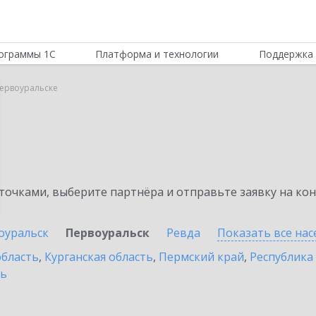
ограммы 1С
Платформа и технологии
Поддержка 
Первоуральске
очками, выберите партнёра и отправьте заявку на ко
оуральск
Первоуральск
Ревда
Показать все на
область
,
Курганская область
,
Пермский край
,
Республика
ть