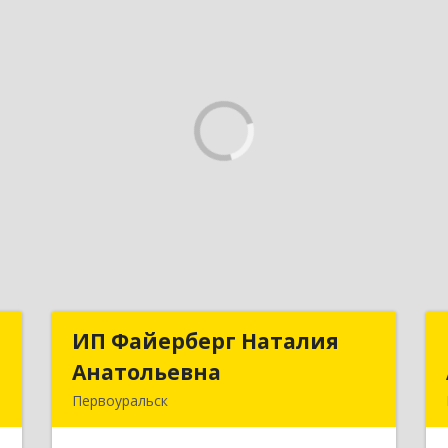
.
ИП Файерберг Наталия
ИП Файерберг Наталия
Анатольевна
Анатольевна
,
Первоуральск
№
623119, Свердловская обл,
0
Первоуральск г, Строителей ул, дом