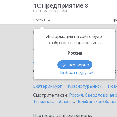
1С:Предприятие 8
Система программ
Россия
Пр
Главная
Сервисы ИТС
Smartway
Smartway в 
Информация на сайте будет
отображаться для региона
Заказать Smartway
Россия
в Первоуральске
Да, все верно
Ознакомьтесь с информационными карт
Выбрать другой
внедрение продукта.
Екатеринбург
Краснотурьинск
Нов
Смотрите также:
Россия
,
Свердловская 
Тюменская область
,
Челябинская облас
Партнеры в вашем регионе: