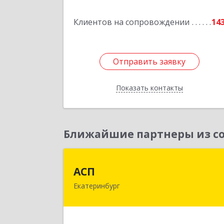
Подробне
Клиентов на сопровождении
14
Отправить заявку
Отправить заявку
Показать контакты
Назад
Ближайшие партнеры из со
АС
АСП
Екатеринбург
620075, Свердловская обл
Екатеринбург г, Карла Либкнехта ул
строение 22, оф.52