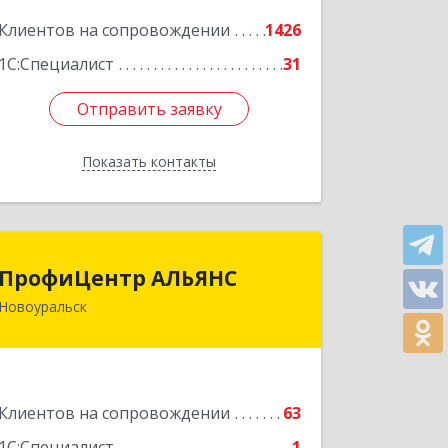
Подробнее
Клиентов на сопровождении
1426
1С:Специалист
31
Отправить заявку
Отправить заявку
Показать контакты
Назад
ПрофиЦентр АЛЬЯНС
ПрофиЦентр АЛЬЯНС
Новоуральск
624133, Свердловская обл,
Новоуральск г, Льва Толстого ул,
Здание № 2а, оф.106
Подробнее
Клиентов на сопровождении
63
1С:Специалист
1