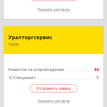
Показать контакты
Назад
Уралторгсервис
Уралторгсервис
Серов
624980, Свердловская обл, Серов г, Кирова ул,
дом № 2
Подробнее
Клиентов на сопровождении
84
1С:Специалист
1
Отправить заявку
Отправить заявку
Показать контакты
Назад