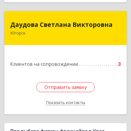
Даудова Светлана Викторовна
Даудова Светлана Викторовна
Югорск
Подробнее
Клиентов на сопровождении
3
Отправить заявку
Отправить заявку
Показать контакты
Назад