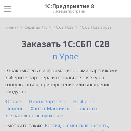
1С:Предприятие 8
Система программ
Главная
Сервисы ИТС
1С:СБП C2B
1С:СБП C2B в Урае
Заказать 1С:СБП C2B
в Урае
Ознакомьтесь с информационными карточками,
выберите партнёра и отправьте заявку на
консультацию, приобретение или внедрение
продукта.
Югорск
Нижневартовск
Ноябрьск
Тюмень
Ханты-Мансийск
Показать
все населенные
пункты
Смотрите также:
Россия
,
Тюменская область
,