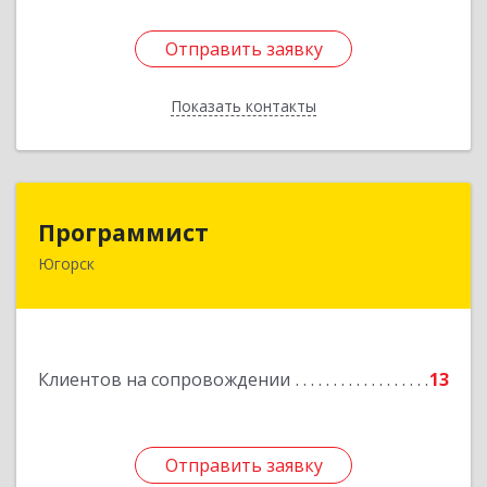
Отправить заявку
Отправить заявку
Показать контакты
Назад
Программист
Программист
Югорск
628264, Ханты-Мансийский Автономный округ
- Югра АО, Югорск г, микрорайон Югорск-2,
дом № 1, кв.27
Подробнее
Клиентов на сопровождении
13
Отправить заявку
Отправить заявку