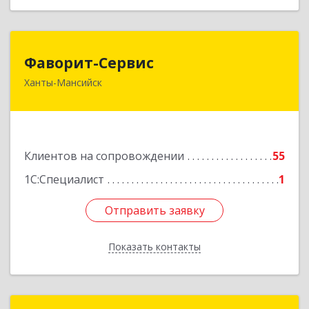
Фаворит-Сервис
Фаворит-Сервис
Ханты-Мансийск
628011, Ханты-Мансийский Автономный округ
- Югра АО, Ханты-Мансийск г, Гагарина ул, дом
№ 118/1, кв.2
Подробнее
Клиентов на сопровождении
55
1С:Специалист
1
Отправить заявку
Отправить заявку
Показать контакты
Назад