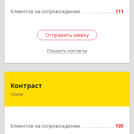
Клиентов на сопровождении
111
Подробнее
Отправить заявку
Отправить заявку
Показать контакты
Назад
Контраст
Контраст
Серов
624993, Свердловская обл, Серов г, Ленина ул,
дом № 187
Подробнее
Клиентов на сопровождении
105