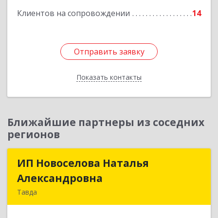
Клиентов на сопровождении
14
Отправить заявку
Отправить заявку
Показать контакты
Назад
Ближайшие партнеры из соседних
регионов
ИП Новоселова Наталья
ИП Новоселова Наталья
Александровна
Александровна
Тавда
623950, Свердловская обл, Тавда г, 9 Мая ул,
дом № 4