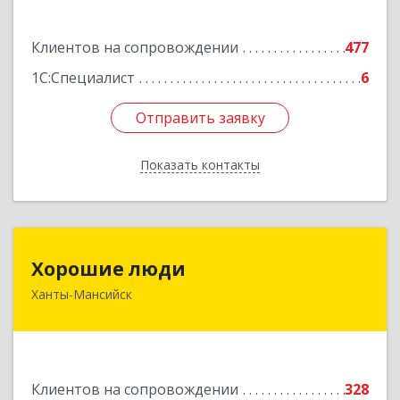
Подробнее
Клиентов на сопровождении
477
1С:Специалист
6
Отправить заявку
Отправить заявку
Показать контакты
Назад
Хорошие люди
Хорошие люди
Ханты-Мансийск
628007, Ханты-Мансийский Автономный округ
- Югра АО, Ханты-Мансийск г, Светлая ул, дом
№ 40
Подробнее
Клиентов на сопровождении
328