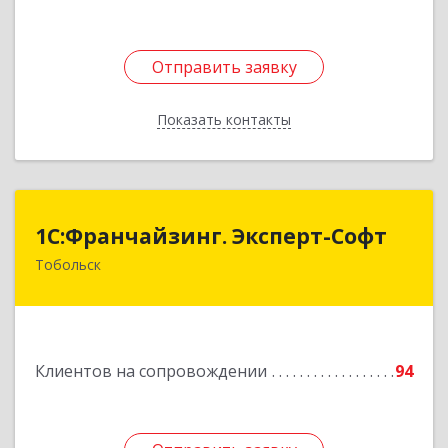
Отправить заявку
Отправить заявку
Показать контакты
Назад
1С:Франчайзинг. Эксперт-Софт
1С:Франчайзинг. Эксперт-Софт
Тобольск
626150, Тюменская обл, Тобольск г, 7-й мкр,
дом № 39, пом.8
Подробнее
Клиентов на сопровождении
94