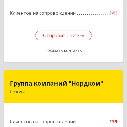
Подробнее
Клиентов на сопровождении
141
Отправить заявку
Отправить заявку
Показать контакты
Назад
Группа компаний "Нордком"
Группа компаний "Нордком"
Лангепас
628672, Тюменская обл, Лангепас г., Солнечная
ул., дом № 21/1, каб.313
Подробнее
Клиентов на сопровождении
139