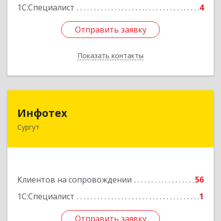
1С:Специалист
4
Отправить заявку
Отправить заявку
Показать контакты
Назад
Инфотех
Инфотех
Сургут
628400, Ханты-Мансийский Автономный округ
- Югра АО, Сургут г, Быстринская ул, дом № 8
Подробнее
Клиентов на сопровождении
56
1С:Специалист
1
Отправить заявку
Отправить заявку