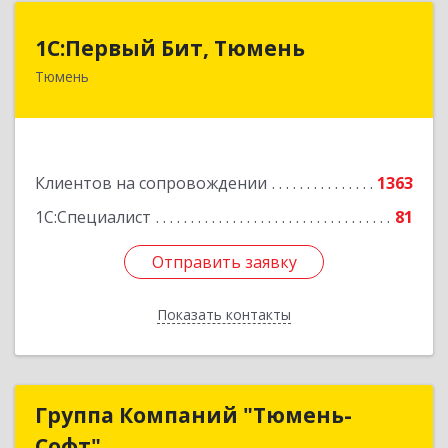
1С:Первый Бит, Тюмень
1С:Первый Бит, Тюмень
Тюмень
625000, Тюменская обл, Тюмень г, Республики
ул, дом № 61, оф.712
Подробнее
Клиентов на сопровождении
1363
1С:Специалист
81
Отправить заявку
Отправить заявку
Показать контакты
Назад
Группа Компаний "Тюмень-
Группа Компаний "Тюмень-
Софт"
Софт"