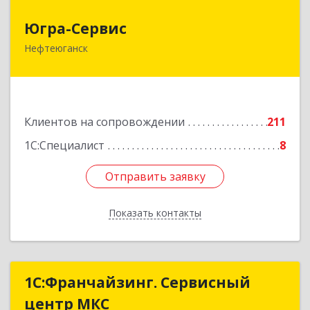
Югра-Сервис
Югра-Сервис
Нефтеюганск
628303, Ханты-Мансийский Автономный округ
- Югра АО, Нефтеюганск г, 6-й мкр, дом № 3,
кв.175
Подробнее
Клиентов на сопровождении
211
1С:Специалист
8
Отправить заявку
Отправить заявку
Показать контакты
Назад
1С:Франчайзинг. Сервисный
1С:Франчайзинг. Сервисный
центр МКС
центр МКС