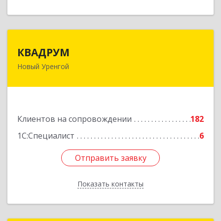
КВАДРУМ
КВАДРУМ
Новый Уренгой
629309, Ямало-Ненецкий АО, Новый Уренгой г,
Северное Кольцо ул, дом № 14
Подробнее
Клиентов на сопровождении
182
1С:Специалист
6
Отправить заявку
Отправить заявку
Показать контакты
Назад