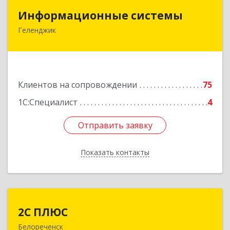
Информационные системы
Информационные системы
Геленджик
353475, Краснодарский край, Геленджик г,
Нахимова ул, дом № 2
Подробнее
Клиентов на сопровождении
75
1С:Специалист
4
Отправить заявку
Отправить заявку
Показать контакты
Назад
2С ПЛЮС
2С ПЛЮС
Белореченск
352630, Краснодарский край, Белореченский р-