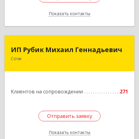
Показать контакты
Назад
ИП Рубик Михаил Геннадьевич
ИП Рубик Михаил Геннадьевич
Сочи
354003, Краснодарский край, Сочи г,
Макаренко ул, дом № 6/2
Подробнее
Клиентов на сопровождении
271
Отправить заявку
Отправить заявку
Показать контакты
Назад