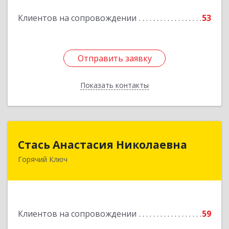
Подробнее
Клиентов на сопровождении
53
Отправить заявку
Отправить заявку
Показать контакты
Назад
Стась Анастасия Николаевна
Стась Анастасия Николаевна
Горячий Ключ
353290, г. Горячий Ключ, ул. Ленина, д. 242,
кв.23
Подробнее
Клиентов на сопровождении
59