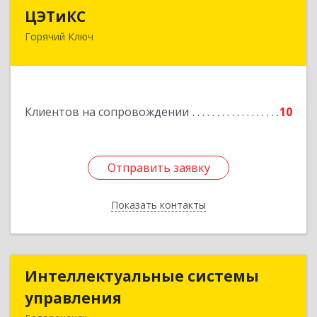
ЦЭТиКС
ЦЭТиКС
Горячий Ключ
353290, Краснодарский край, Горячий Ключ г,
Ленина ул, дом № 208, оф.21
Подробнее
Клиентов на сопровождении
10
Отправить заявку
Отправить заявку
Показать контакты
Назад
Интеллектуальные системы
Интеллектуальные системы
управления
управления