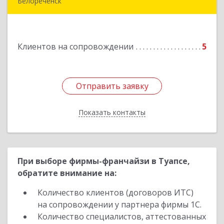
Белореченск
352630, Краснодарский край, Белореченск г,
Луценко ул, дом № 103
Клиентов на сопровождении
5
Подробнее
Отправить заявку
Отправить заявку
Показать контакты
Назад
При выборе фирмы-франчайзи в Туапсе,
обратите внимание на:
Количество клиентов (договоров ИТС)
на сопровождении у партнера фирмы 1С.
Количество специалистов, аттестованных