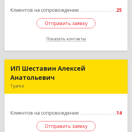
Клиентов на сопровождении
25
Подробнее
Отправить заявку
Отправить заявку
Показать контакты
Назад
ИП Шеставин Алексей
ИП Шеставин Алексей
Анатольевич
Анатольевич
Туапсе
352800, Краснодарский край, Туапсинский р-н,
Туапсе г, Красных Командиров ул, дом № 22Б
Клиентов на сопровождении
14
Подробнее
Отправить заявку
Отправить заявку