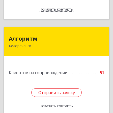
Показать контакты
Назад
Алгоритм
Алгоритм
Белореченск
352630, Краснодарский край, Белореченский р-
н, Белореченск г, Гоголя ул, дом № 53, кв.75
Подробнее
Клиентов на сопровождении
51
Отправить заявку
Отправить заявку
Показать контакты
Назад