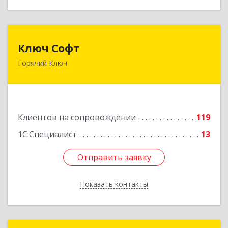
Ключ Софт
Ключ Софт
Горячий Ключ
353287, Краснодарский край, Горячий Ключ г,
Первомайский п, Бендуса ул, дом № 13
Подробнее
Клиентов на сопровождении
119
1С:Специалист
13
Отправить заявку
Отправить заявку
Показать контакты
Назад