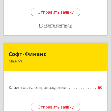
Отправить заявку
Отправить заявку
Показать контакты
Назад
Софт-Финанс
Софт-Финанс
Майкоп
385006, Адыгея Респ, Майкоп г, Калинина ул,
дом № 210С
Подробнее
Клиентов на сопровождении
60
Отправить заявку
Отправить заявку