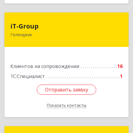
iT-Group
iT-Group
Геленджик
353460, Краснодарский край, Геленджик г,
Керченская ул, дом № 4, оф.6
Подробнее
Клиентов на сопровождении
16
1С:Специалист
1
Отправить заявку
Отправить заявку
Показать контакты
Назад