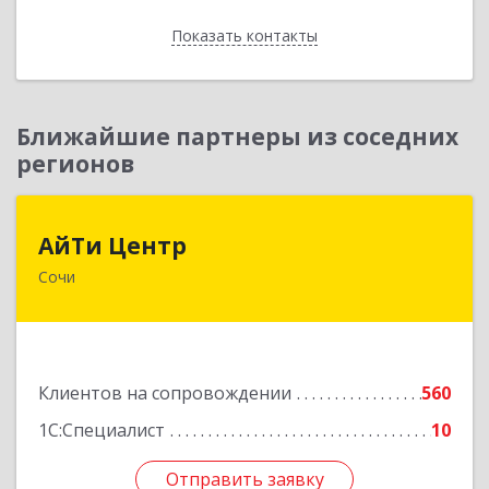
Показать контакты
Назад
Ближайшие партнеры из соседних
регионов
АйТи Центр
АйТи Центр
Сочи
354000, Краснодарский край, Сочи, Московская
ул, дом № 19
Подробнее
Клиентов на сопровождении
560
1С:Специалист
10
Отправить заявку
Отправить заявку