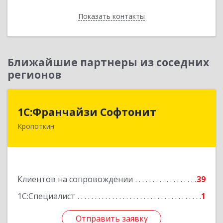
Показать контакты
Назад
Ближайшие партнеры из соседних
регионов
1С:Франчайзи Софтонит
1С:Франчайзи Софтонит
Кропоткин
352380, Краснодарский край, Кавказский р-н,
Кропоткин г, Коммунальный пер, дом № 8
Подробнее
Клиентов на сопровождении
39
1С:Специалист
1
Отправить заявку
Отправить заявку