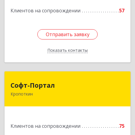
Подробнее
Клиентов на сопровождении
57
Отправить заявку
Отправить заявку
Показать контакты
Назад
Софт-Портал
Софт-Портал
Кропоткин
352395, Краснодарский край, Кавказский р-н,
Кропоткин г, Лесной пер, дом № 15, кв.61
Подробнее
Клиентов на сопровождении
75