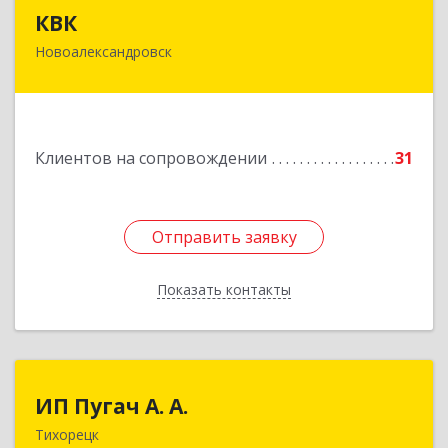
КВК
КВК
Новоалександровск
356000, Ставропольский край,
Новоалександровск г, Маршала Жукова ул, дом
№ 50
Подробнее
Клиентов на сопровождении
31
Отправить заявку
Отправить заявку
Показать контакты
Назад
ИП Пугач А. А.
ИП Пугач А. А.
Тихорецк
352114, Краснодарский край, Тихорецкий р-н,