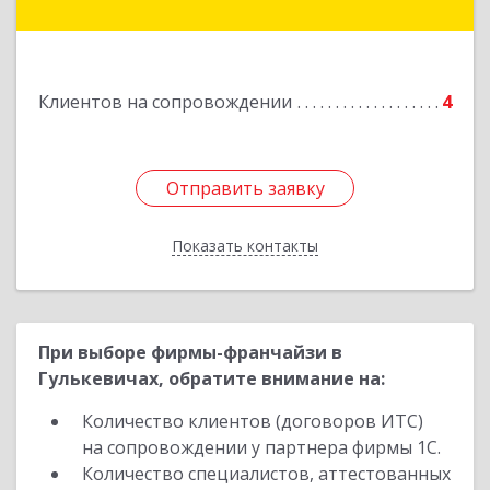
Еремизино-Борисовская ст, Школьная ул, дом
№ 97
Подробнее
Клиентов на сопровождении
4
Отправить заявку
Отправить заявку
Показать контакты
Назад
При выборе фирмы-франчайзи в
Гулькевичах, обратите внимание на:
Количество клиентов (договоров ИТС)
на сопровождении у партнера фирмы 1С.
Количество специалистов, аттестованных