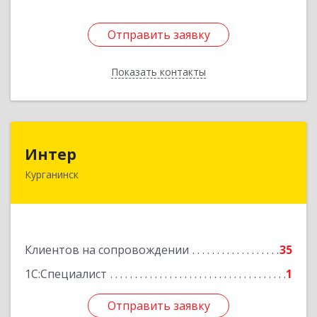
Отправить заявку
Отправить заявку
Показать контакты
Назад
Интер
Интер
Курганинск
352430, Краснодарский край, Курганинск г,
Матросова ул, дом № 151
Подробнее
Клиентов на сопровождении
35
1С:Специалист
1
Отправить заявку
Отправить заявку