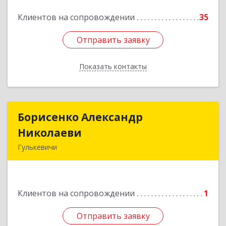
Клиентов на сопровождении
35
Подробнее
Отправить заявку
Отправить заявку
Показать контакты
Назад
Борисенко Александр
Борисенко Александр
Николаеви
Николаеви
Гулькевичи
352190 ул. Украинская 48
Подробнее
Клиентов на сопровождении
1
Отправить заявку
Отправить заявку