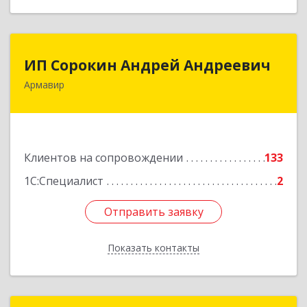
ИП Сорокин Андрей Андреевич
ИП Сорокин Андрей Андреевич
Армавир
352900, Краснодарский край, Армавир г,
Ф.Энгельса ул, дом № 25, кв.309
Подробнее
Клиентов на сопровождении
133
1С:Специалист
2
Отправить заявку
Отправить заявку
Показать контакты
Назад