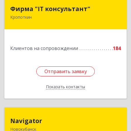
Фирма "IT консультант"
Фирма "IT консультант"
Кропоткин
352389, Краснодарский край, Кавказский р-н,
Кропоткин г, Пушкина ул, дом № 294, оф.2,3
Подробнее
Клиентов на сопровождении
184
Отправить заявку
Отправить заявку
Показать контакты
Назад
Navigator
Navigator
Новокубанск
352240, Краснодарский край, Новокубанск г,