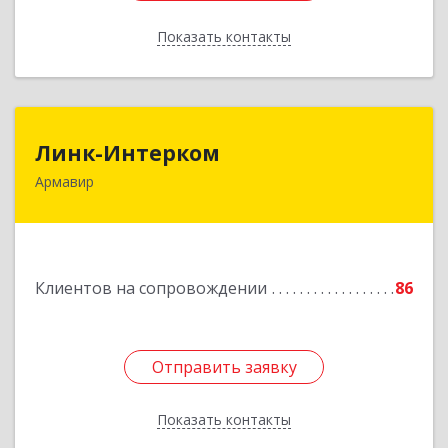
Показать контакты
Назад
Линк-Интерком
Линк-Интерком
Армавир
352930, Краснодарский край, г.о.город
Армавир, Армавир г, Каспарова ул, дом № 19,
пом.3
Подробнее
Клиентов на сопровождении
86
Отправить заявку
Отправить заявку
Показать контакты
Назад