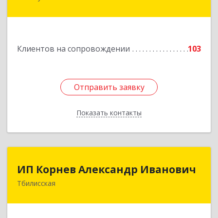
Пушкина ул, дом № 67
Подробнее
Клиентов на сопровождении
103
Отправить заявку
Отправить заявку
Показать контакты
Назад
ИП Корнев Александр Иванович
ИП Корнев Александр Иванович
Тбилисская
352360, Краснодарский край, Тбилисский р-н,
Тбилисская ст-ца, Первомайская ул, дом № 19/1