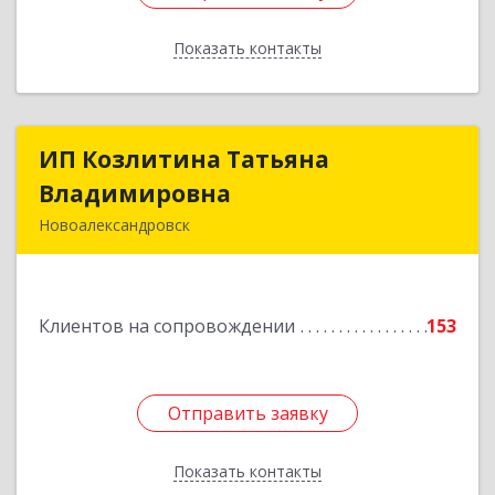
Показать контакты
Назад
ИП Козлитина Татьяна
ИП Козлитина Татьяна
Владимировна
Владимировна
Новоалександровск
356000, Ставропольский край,
Новоалександровск г, Гайдара пер, дом № 25
Клиентов на сопровождении
153
Подробнее
Отправить заявку
Отправить заявку
Показать контакты
Назад