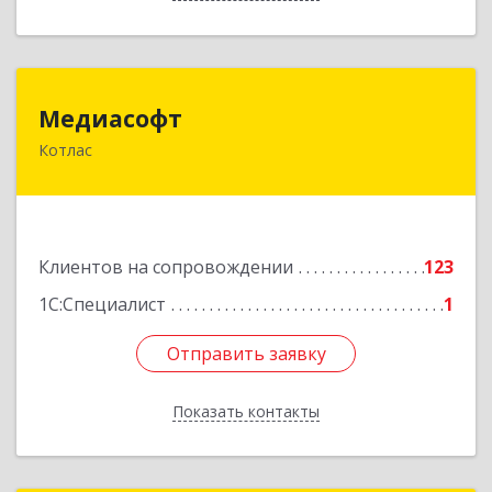
Медиасофт
Медиасофт
Котлас
165300, Архангельская обл, Котлас г,
Маяковского ул, дом № 5
Подробнее
Клиентов на сопровождении
123
1С:Специалист
1
Отправить заявку
Отправить заявку
Показать контакты
Назад