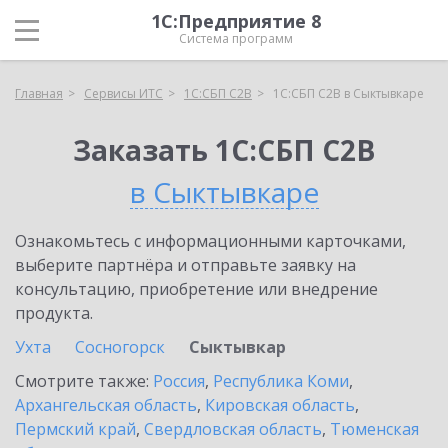
1С:Предприятие 8
Система программ
Главная
Сервисы ИТС
1С:СБП C2B
1С:СБП C2B в Сыктывкаре
Заказать 1С:СБП C2B
в Сыктывкаре
Ознакомьтесь с информационными карточками,
выберите партнёра и отправьте заявку на
консультацию, приобретение или внедрение
продукта.
Ухта
Сосногорск
Сыктывкар
Смотрите также:
Россия
,
Республика Коми
,
Архангельская область
,
Кировская область
,
Пермский край
,
Свердловская область
,
Тюменская