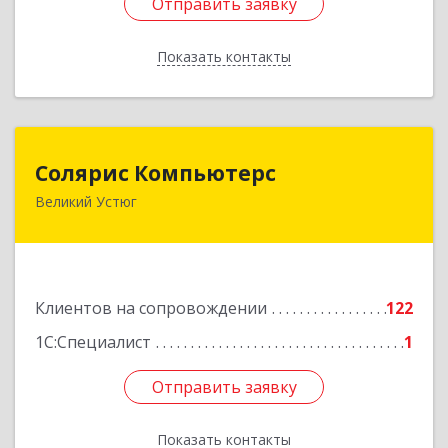
Отправить заявку
Отправить заявку
Показать контакты
Назад
Солярис Компьютерс
Солярис Компьютерс
Великий Устюг
162390, Вологодская обл, Великий Устюг г,
Виноградова ул, дом № 87
Подробнее
Клиентов на сопровождении
122
1С:Специалист
1
Отправить заявку
Отправить заявку
Показать контакты
Назад