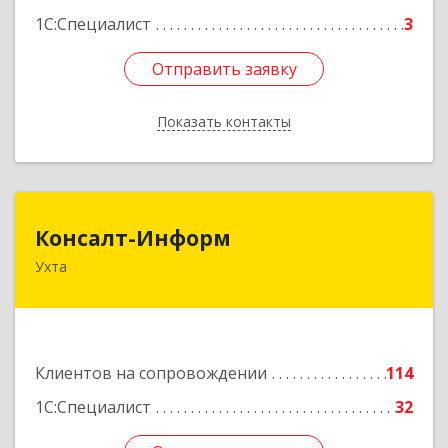
1С:Специалист
3
Отправить заявку
Отправить заявку
Показать контакты
Назад
Консалт-Информ
Консалт-Информ
Ухта
169300, Коми Респ, Ухта г, Строителей пр-д 1, 2
под.,6 этаж
Подробнее
Клиентов на сопровождении
114
1С:Специалист
32