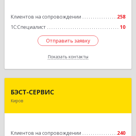
Подробнее
Клиентов на сопровождении
258
1С:Специалист
10
Отправить заявку
Отправить заявку
Показать контакты
Назад
БЭСТ-СЕРВИС
БЭСТ-СЕРВИС
Киров
610045, Кировская обл, Киров г, Дмитрия
Козулева ул, дом № 2, корпус 1
Подробнее
Клиентов на сопровождении
240