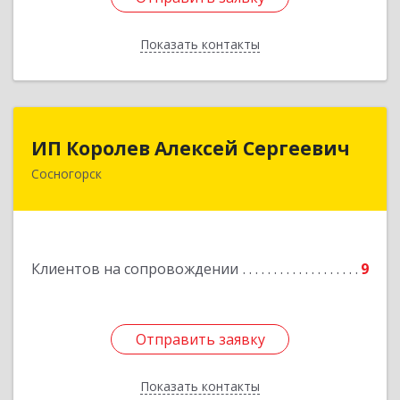
Показать контакты
Назад
ИП Королев Алексей Сергеевич
ИП Королев Алексей Сергеевич
Сосногорск
169500, Коми Респ, Сосногорск г, Советская ул,
дом № 30, кв.12
Подробнее
Клиентов на сопровождении
9
Отправить заявку
Отправить заявку
Показать контакты
Назад