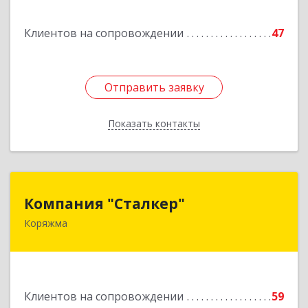
Подробнее
Клиентов на сопровождении
47
Отправить заявку
Отправить заявку
Показать контакты
Назад
Компания "Сталкер"
Компания "Сталкер"
Коряжма
165651, Архангельская обл, Коряжма г,
Архангельская ул, дом № 14
Подробнее
Клиентов на сопровождении
59