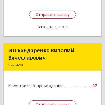
Отправить заявку
Отправить заявку
Показать контакты
Назад
ИП Бондаренко Виталий
ИП Бондаренко Виталий
Вячеславович
Вячеславович
Коряжма
165650, Архангельская обл, Коряжма г,
Набережная им Н.Островского ул, дом № 38
Клиентов на сопровождении
37
Подробнее
Отправить заявку
Отправить заявку