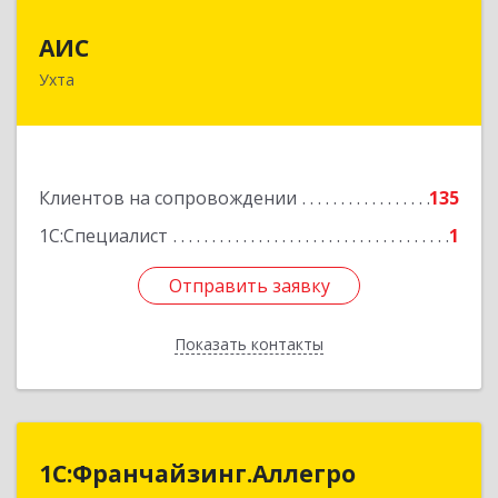
АИС
АИС
Ухта
169310, Коми Респ, Ухта г, Первомайская ул.,
дом № 35А
Подробнее
Клиентов на сопровождении
135
1С:Специалист
1
Отправить заявку
Отправить заявку
Показать контакты
Назад
1С:Франчайзинг.Аллегро
1С:Франчайзинг.Аллегро