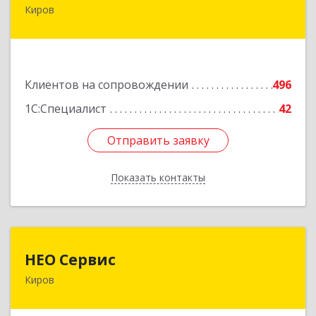
Киров
610017, Кировская обл, Киров г, Горького ул,
дом № 17
Подробнее
Клиентов на сопровождении
496
1С:Специалист
42
Отправить заявку
Отправить заявку
Показать контакты
Назад
НЕО Сервис
НЕО Сервис
Киров
610045, Кировская обл, Киров г, Ульяновская
ул, дом № 36