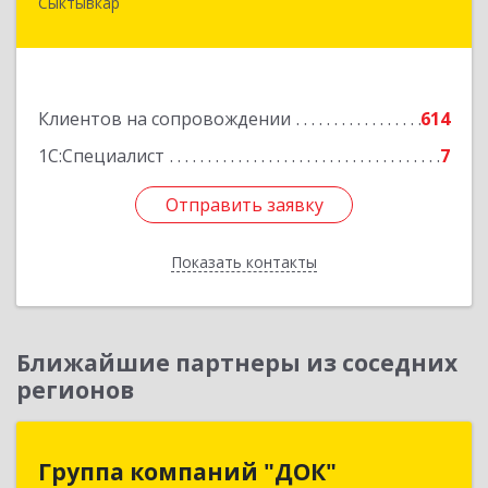
Сыктывкар
167004, Коми Респ, Сыктывкар г, Первомайская
ул, дом № 149
Подробнее
Клиентов на сопровождении
614
1С:Специалист
7
Отправить заявку
Отправить заявку
Показать контакты
Назад
Ближайшие партнеры из соседних
регионов
Группа компаний "ДОК"
Группа компаний "ДОК"