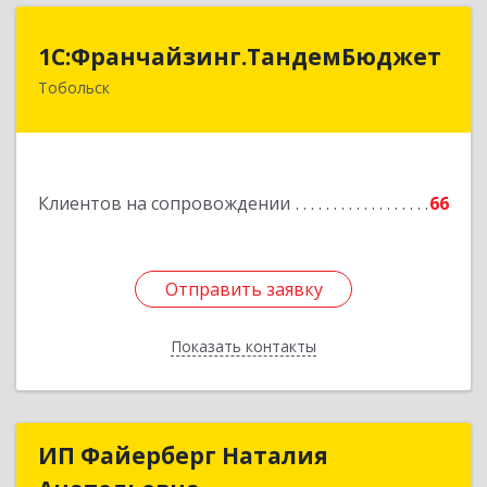
1С:Франчайзинг.ТандемБюджет
1С:Франчайзинг.ТандемБюджет
Тобольск
Подробнее
Клиентов на сопровождении
66
Отправить заявку
Отправить заявку
Показать контакты
Назад
ИП Файерберг Наталия
ИП Файерберг Наталия