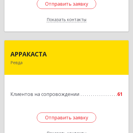
Отправить заявку
Отправить заявку
Показать контакты
Назад
АРРАКАСТА
АРРАКАСТА
Ревда
623286, Свердловская обл, Ревда г, Азина ул,
Здание № 83, оф.3
Подробнее
Клиентов на сопровождении
61
Отправить заявку
Отправить заявку