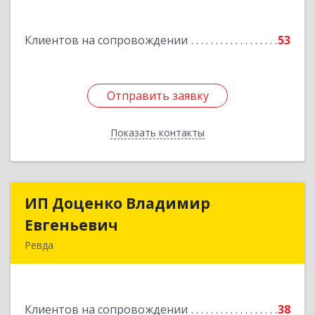
Подробнее
Клиентов на сопровождении
53
Отправить заявку
Отправить заявку
Показать контакты
Назад
ИП Доценко Владимир
ИП Доценко Владимир
Евгеньевич
Евгеньевич
Ревда
623281, Свердловская обл, Ревда г, Карла
Либкнехта ул, дом № 35, кв.31
Клиентов на сопровождении
38
Подробнее