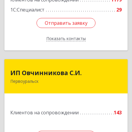
1С:Специалист
29
Отправить заявку
Отправить заявку
Показать контакты
Назад
ИП Овчинникова С.И.
ИП Овчинникова С.И.
Первоуральск
623119, Свердловская обл, Первоуральск г,
Береговая ул, дом № 5Б, кв.160
Подробнее
Клиентов на сопровождении
143