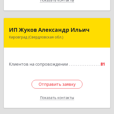
Показать контакты
Назад
ИП Жуков Александр Ильич
ИП Жуков Александр Ильич
Кировград (Свердловская обл.)
624140, Свердловская обл, Кировград г,
Свердлова ул, дом № 68Б, оф.61
Подробнее
Клиентов на сопровождении
81
Отправить заявку
Отправить заявку
Показать контакты
Назад