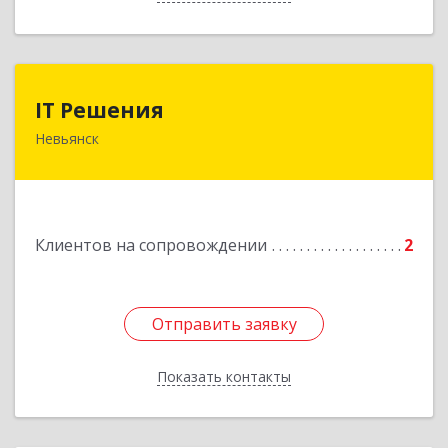
IT Решения
IT Решения
Невьянск
Подробнее
Клиентов на сопровождении
2
Отправить заявку
Отправить заявку
Показать контакты
Назад