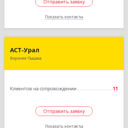
Отправить заявку
Отправить заявку
Показать контакты
Назад
АСТ-Урал
АСТ-Урал
Верхняя Пышма
624090, Свердловская обл, Верхняя Пышма г,
Уральских рабочих ул, дом № 45А - 76
Подробнее
Клиентов на сопровождении
11
Отправить заявку
Отправить заявку
Показать контакты
Назад