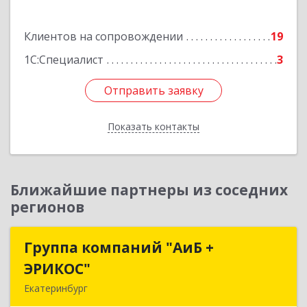
Подробнее
Клиентов на сопровождении
19
1С:Специалист
3
Отправить заявку
Отправить заявку
Показать контакты
Назад
Ближайшие партнеры из соседних
регионов
Группа компаний "АиБ +
Группа компаний "АиБ +
ЭРИКОС"
ЭРИКОС"
Екатеринбург
620075, Свердловская обл, Екатеринбург г,