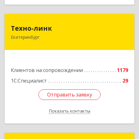
Техно-линк
Техно-линк
Екатеринбург
620000, Свердловская обл, Екатеринбург г,
Основинская ул, строение 10, оф.1116
Подробнее
Клиентов на сопровождении
1179
1С:Специалист
29
Отправить заявку
Отправить заявку
Показать контакты
Назад