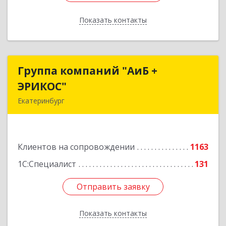
Показать контакты
Назад
Группа компаний "АиБ +
Группа компаний "АиБ +
ЭРИКОС"
ЭРИКОС"
Екатеринбург
620075, Свердловская обл, Екатеринбург г,
Луначарского ул, дом № 81, оф.1008
Клиентов на сопровождении
1163
Подробнее
1С:Специалист
131
Отправить заявку
Отправить заявку
Показать контакты
Назад