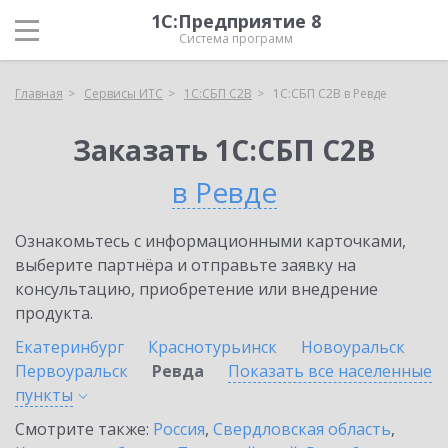
1С:Предприятие 8
Система программ
Главная
Сервисы ИТС
1С:СБП C2B
1С:СБП C2B в Ревде
Заказать 1С:СБП C2B
в Ревде
Ознакомьтесь с информационными карточками,
выберите партнёра и отправьте заявку на
консультацию, приобретение или внедрение
продукта.
Екатеринбург
Краснотурьинск
Новоуральск
Первоуральск
Ревда
Показать все населенные
пункты
Смотрите также:
Россия
,
Свердловская область
,