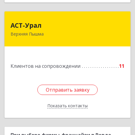
АСТ-Урал
АСТ-Урал
Верхняя Пышма
624090, Свердловская обл, Верхняя Пышма г,
Уральских рабочих ул, дом № 45А - 76
Подробнее
Клиентов на сопровождении
11
Отправить заявку
Отправить заявку
Показать контакты
Назад