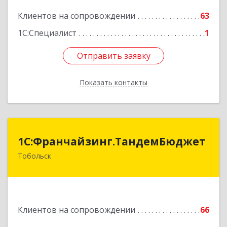
Подробнее
Клиентов на сопровождении
63
1С:Специалист
1
Отправить заявку
Отправить заявку
Показать контакты
Назад
1С:Франчайзинг.ТандемБюджет
1С:Франчайзинг.ТандемБюджет
Тобольск
Подробнее
Клиентов на сопровождении
66