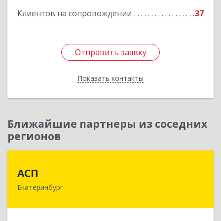
Клиентов на сопровождении
37
Отправить заявку
Отправить заявку
Показать контакты
Назад
Ближайшие партнеры из соседних
регионов
АСП
АСП
Екатеринбург
620075, Свердловская обл, Екатеринбург г,
Карла Либкнехта ул, строение 22, оф.521