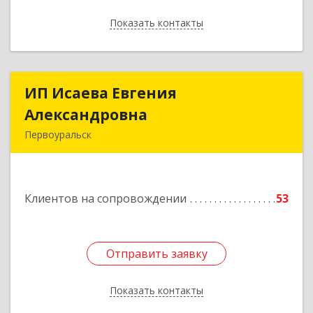
Показать контакты
Назад
ИП Исаева Евгения
ИП Исаева Евгения
Александровна
Александровна
Первоуральск
Подробнее
Клиентов на сопровождении
53
Отправить заявку
Отправить заявку
Показать контакты
Назад