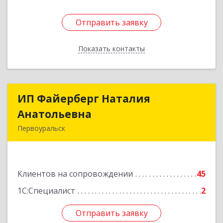
Отправить заявку
Отправить заявку
Показать контакты
Назад
ИП Файерберг Наталия
ИП Файерберг Наталия
Анатольевна
Анатольевна
Первоуральск
623119, Свердловская обл, Первоуральск г,
Строителей ул, дом № 38-24
Клиентов на сопровождении
45
Подробнее
1С:Специалист
2
Отправить заявку
Отправить заявку