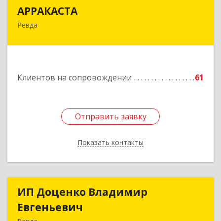
АРРАКАСТА
АРРАКАСТА
Ревда
623286, Свердловская обл, Ревда г, Азина ул,
Здание № 83, оф.3
Подробнее
Клиентов на сопровождении
61
Отправить заявку
Отправить заявку
Показать контакты
Назад
ИП Доценко Владимир
ИП Доценко Владимир
Евгеньевич
Евгеньевич