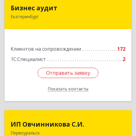
Бизнес аудит
Бизнес аудит
Екатеринбург
620062, Свердловская обл, Екатеринбург г,
Гагарина ул, дом № 14, оф.908
Подробнее
Клиентов на сопровождении
172
1С:Специалист
2
Отправить заявку
Отправить заявку
Показать контакты
Назад
ИП Овчинникова С.И.
ИП Овчинникова С.И.
Первоуральск
623119, Свердловская обл, Первоуральск г,