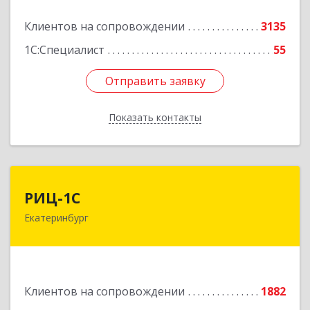
Подробнее
Клиентов на сопровождении
3135
1С:Специалист
55
Отправить заявку
Отправить заявку
Показать контакты
Назад
РИЦ-1С
РИЦ-1С
Екатеринбург
620102, Свердловская обл, Екатеринбург г,
Фурманова ул, дом № 124
Подробнее
Клиентов на сопровождении
1882