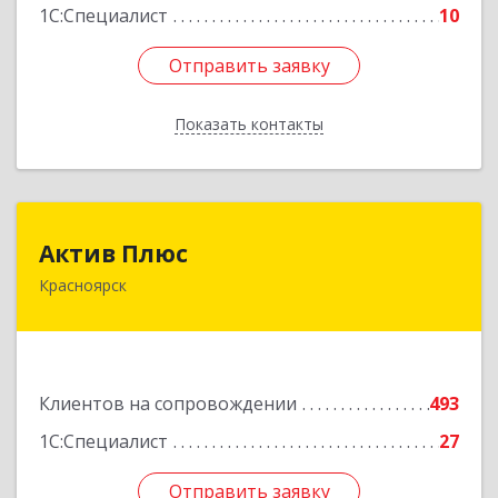
1С:Специалист
10
Отправить заявку
Отправить заявку
Показать контакты
Назад
Актив Плюс
Актив Плюс
Красноярск
660017, Красноярский край, Красноярск г,
Обороны ул, дом № 3, оф.220
Подробнее
Клиентов на сопровождении
493
1С:Специалист
27
Отправить заявку
Отправить заявку