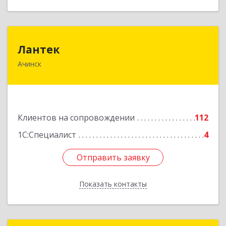
Лантек
Лантек
Ачинск
662153, Красноярский край, Ачинск г,
Декабристов ул, дом № 58
Подробнее
Клиентов на сопровождении
112
1С:Специалист
4
Отправить заявку
Отправить заявку
Показать контакты
Назад