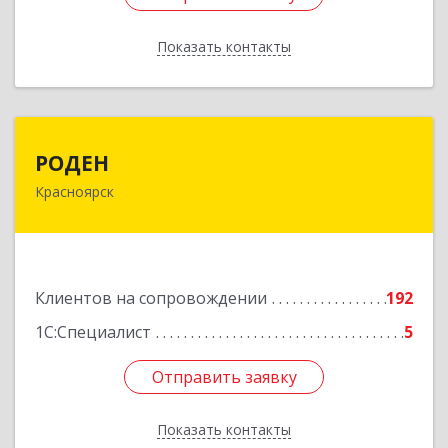
Показать контакты
Назад
РОДЕН
РОДЕН
Красноярск
660064, Красноярский край, Красноярск г, им
Академика Вавилова ул, дом № 1, оф.2-23
Подробнее
Клиентов на сопровождении
192
1С:Специалист
5
Отправить заявку
Отправить заявку
Показать контакты
Назад