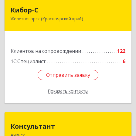
Кибор-С
Кибор-С
Железногорск (Красноярский край)
662973, Красноярский край, Железногорск г,
Белорусская ул, дом № 30 Б, пом.16
Подробнее
Клиентов на сопровождении
122
1С:Специалист
6
Отправить заявку
Отправить заявку
Показать контакты
Назад
Консультант
Консультант
Ачинск