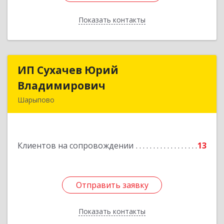
Показать контакты
Назад
ИП Сухачев Юрий
ИП Сухачев Юрий
Владимирович
Владимирович
Шарыпово
662313, Красноярский край, Шарыпово г,
Пионерный мкр, 27/2, кв.203
Клиентов на сопровождении
13
Подробнее
Отправить заявку
Отправить заявку
Показать контакты
Назад