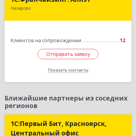
Назарово
662200, Красноярский край, Назарово г,
Борисенко ул, дом № 11
Подробнее
Клиентов на сопровождении
12
Отправить заявку
Отправить заявку
Показать контакты
Назад
Ближайшие партнеры из соседних
регионов
1С:Первый Бит, Красноярск,
1С:Первый Бит, Красноярск,
Центральный офис
Центральный офис