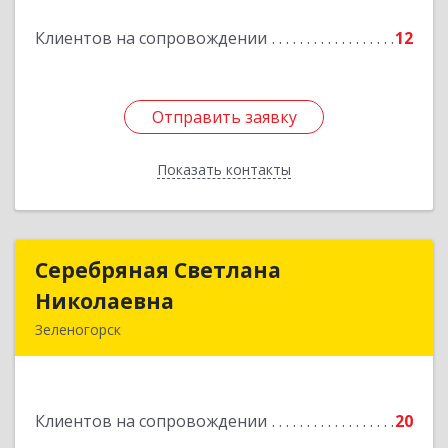
Подробнее
Клиентов на сопровождении
12
Отправить заявку
Отправить заявку
Показать контакты
Назад
Серебряная Светлана
Серебряная Светлана
Николаевна
Николаевна
Зеленогорск
663690, Краноярский край, Зленогорск г,
Энергетиков, дом № 14, кв.37
Клиентов на сопровождении
20
Подробнее