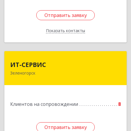
Отправить заявку
Отправить заявку
Показать контакты
Назад
ИТ-СЕРВИС
ИТ-СЕРВИС
Зеленогорск
663690, Красноярский край, Зеленогорск г,
Гагарина ул, дом № 34
Подробнее
Клиентов на сопровождении
8
Отправить заявку
Отправить заявку