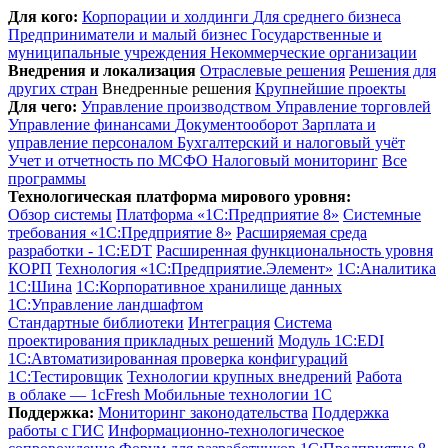
Для кого:
Корпорации и холдинги
Для среднего бизнеса
Предприниматели и малый бизнес
Государственные и
муниципальные учреждения
Некоммерческие организации
Внедрения и локализация
Отраслевые решения
Решения для
других стран
Внедренные решения
Крупнейшие проекты
Для чего:
Управление производством
Управление торговлей
Управление финансами
Документооборот
Зарплата и
управление персоналом
Бухгалтерский и налоговый учёт
Учет и отчетность по МСФО
Налоговый мониторинг
Все
программы
Технологическая платформа мирового уровня:
Обзор системы
Платформа «1С:Предприятие 8»
Системные
требования «1С:Предприятие 8»
Расширяемая среда
разработки - 1C:EDT
Расширенная функциональность уровня
КОРП
Технология «1С:Предприятие.Элемент»
1C:Аналитика
1С:Шина
1С:Корпоративное хранилище данных
1С:Управление ландшафтом
Стандартные библиотеки
Интеграция
Система
проектирования прикладных решений
Модуль 1C:EDI
1С:Автоматизированная проверка конфигураций
1С:Тестировщик
Технологии крупных внедрений
Работа
в облаке — 1cFresh
Мобильные технологии 1С
Поддержка:
Мониторинг законодательства
Поддержка
работы с ГИС
Информационно-технологическое