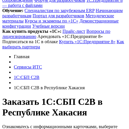
сопровождение
Форум для разработчиков
1С:Предприятие 8
— работа с файлами
Обучение:
Cпециалистам по зарубежным ERP
Начинающим
разработчикам
Портал для разработчиков
Методические
материалы
Курсы и экзамены по «1С»
Демонстрационные
конфигурации
Учебные версии
Как купить продукты «1С»:
Прайс-лист
Вопросы по
лицензированию
Арендовать «1С:Предприятие 8»
Подписаться на 1С в облаке
Купить «1С:Предприятие 8»
Как
выбирать партнера
Главная
Сервисы ИТС
1С:СБП C2B
1С:СБП C2B в Республике Хакасия
Заказать 1С:СБП C2B
в
Республике Хакасия
Ознакомьтесь с информационными карточками, выберите