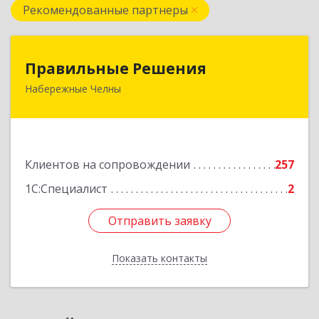
Рекомендованные партнеры
Правильные Решения
Правильные Решения
Набережные Челны
423832, Татарстан Респ, Набережные Челны г,
Дружбы Народов пр-кт, дом № 38А, кв.55
Подробнее
Клиентов на сопровождении
257
1С:Специалист
2
Отправить заявку
Отправить заявку
Показать контакты
Назад