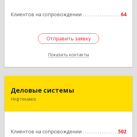
Клиентов на сопровождении
64
Отправить заявку
Отправить заявку
Показать контакты
Назад
Деловые системы
Деловые системы
Нефтекамск
452689, Башкортостан Респ, Нефтекамск г,
Ленина ул, дом № 47В, пом.3
Подробнее
Клиентов на сопровождении
502