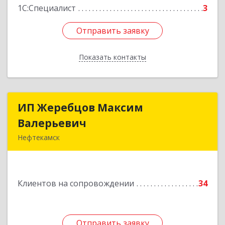
1С:Специалист
3
Отправить заявку
Отправить заявку
Показать контакты
Назад
ИП Жеребцов Максим
ИП Жеребцов Максим
Валерьевич
Валерьевич
Нефтекамск
452680, Башкортостан Респ, Нефтекамск г,
Зодчих ул, строение № 20 "В"
Клиентов на сопровождении
34
Подробнее
Отправить заявку
Отправить заявку