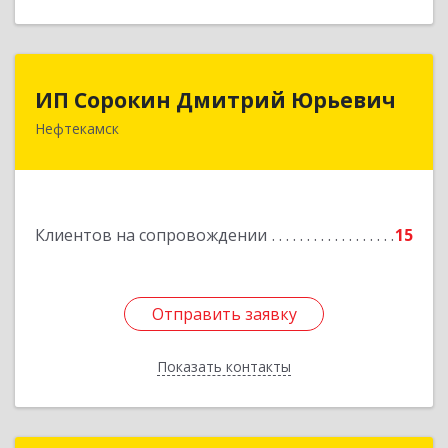
ИП Сорокин Дмитрий Юрьевич
ИП Сорокин Дмитрий Юрьевич
Нефтекамск
452684, Башкортостан Респ, Нефтекамск г,
Дорожная ул, дом № 23, кв.60
Подробнее
Клиентов на сопровождении
15
Отправить заявку
Отправить заявку
Показать контакты
Назад