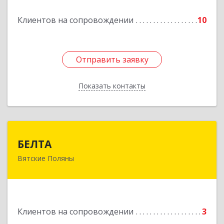
Подробнее
Клиентов на сопровождении
10
Отправить заявку
Отправить заявку
Показать контакты
Назад
БЕЛТА
БЕЛТА
Вятские Поляны
612960, Кировская обл, Вятские Поляны г,
Тойменка ул, дом № 8Г
Подробнее
Клиентов на сопровождении
3