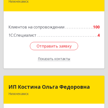
Нижнекамск
423570, Татарстан Респ, Нижнекамский р-н,
Нижнекамск г, Шинников пр-кт, дом № 13А,
пом.1004
Подробнее
Клиентов на сопровождении
100
1С:Специалист
4
Отправить заявку
Отправить заявку
Показать контакты
Назад
ИП Костина Ольга Федоровна
ИП Костина Ольга Федоровна
Нижнекамск
Подробнее