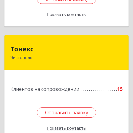
Показать контакты
Назад
Тонекс
Тонекс
Чистополь
422980, Татарстан Респ, Чистопольский р-н,
Чистополь г, К.Маркса ул, дом № 23, кв.10
Подробнее
Клиентов на сопровождении
15
Отправить заявку
Отправить заявку
Показать контакты
Назад