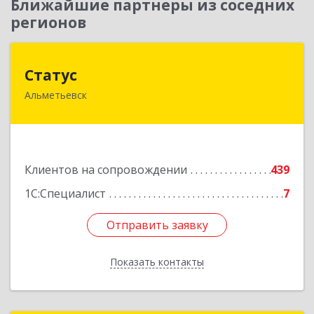
Ближайшие партнеры из соседних
регионов
Статус
Статус
Альметьевск
423450, Татарстан Респ, Альметьевск г, Мира
ул, дом № 10
Подробнее
Клиентов на сопровождении
439
1С:Специалист
7
Отправить заявку
Отправить заявку
Показать контакты
Назад