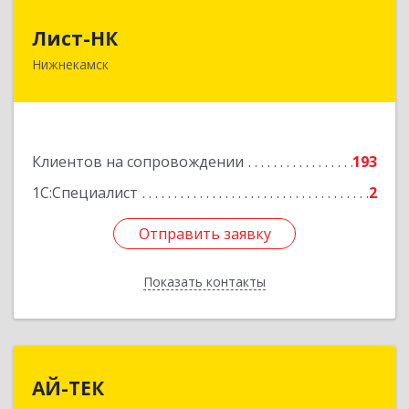
Лист-НК
Лист-НК
Нижнекамск
423585, Татарстан Респ, Нижнекамский р-н,
Нижнекамск г, Вокзальная ул, дом № 38 Г, оф.29
Подробнее
Клиентов на сопровождении
193
1С:Специалист
2
Отправить заявку
Отправить заявку
Показать контакты
Назад
АЙ-ТЕК
АЙ-ТЕК