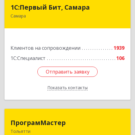
1С:Первый Бит, Самара
1С:Первый Бит, Самара
Самара
443013, Самарская обл, Самара г, Дачная ул,
дом № 24, пом.2/25
Подробнее
Клиентов на сопровождении
1939
1С:Специалист
106
Отправить заявку
Отправить заявку
Показать контакты
Назад
ПрограмМастер
ПрограмМастер
Тольятти
445004, Самарская обл, Тольятти г,