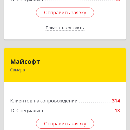
Отправить заявку
Отправить заявку
Показать контакты
Назад
Майсофт
Майсофт
Самара
443076, Самарская обл, Самара г, Партизанская
ул, дом № 177А, ком.1,2,3,4,5
Подробнее
Клиентов на сопровождении
314
1С:Специалист
13
Отправить заявку
Отправить заявку