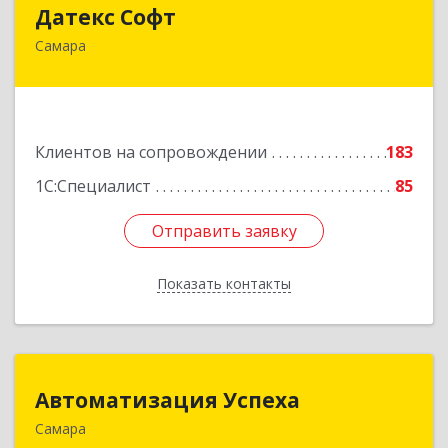
Датекс Софт
Датекс Софт
Самара
443070, Самарская обл, Самара г, Партизанская
ул, дом № 86, оф.723
Подробнее
Клиентов на сопровождении
183
1С:Специалист
85
Отправить заявку
Отправить заявку
Показать контакты
Назад
Автоматизация Успеха
Автоматизация Успеха
Самара
443011, Самарская обл, Самара г, 22