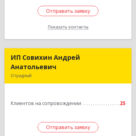
Отправить заявку
Отправить заявку
Показать контакты
Назад
ИП Совихин Андрей
ИП Совихин Андрей
Анатольевич
Анатольевич
Отрадный
446300, Самарская обл, Отрадный г, Ленина ул,
дом № 3, кв.85
Клиентов на сопровождении
25
Подробнее
Отправить заявку
Отправить заявку