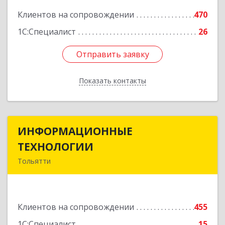
Клиентов на сопровождении
470
1С:Специалист
26
Отправить заявку
Отправить заявку
Показать контакты
Назад
ИНФОРМАЦИОННЫЕ
ИНФОРМАЦИОННЫЕ
ТЕХНОЛОГИИ
ТЕХНОЛОГИИ
Тольятти
445043, Самарская обл, Тольятти г, Южное ш,
дом № 161, корпус 2.1, оф.309А
Клиентов на сопровождении
455
Подробнее
1С:Специалист
15