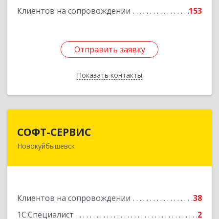
Клиентов на сопровождении
153
Отправить заявку
Отправить заявку
Показать контакты
Назад
СОФТ-СЕРВИС
СОФТ-СЕРВИС
Новокуйбышевск
446206, Самарская обл, Новокуйбышевск г,
Островского ул, дом № 17А 12, оф.47
Подробнее
Клиентов на сопровождении
38
1С:Специалист
2