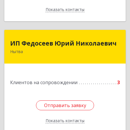
Показать контакты
Назад
ИП Федосеев Юрий Николаевич
ИП Федосеев Юрий Николаевич
Нытва
617000, Пермский край, Нытвенский р-н,
Нытва г, Ленина пр-кт, дом № 36 8
Подробнее
Клиентов на сопровождении
3
Отправить заявку
Отправить заявку
Показать контакты
Назад