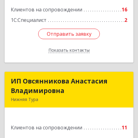
Клиентов на сопровождении
16
Подробнее
1С:Специалист
2
Отправить заявку
Отправить заявку
Показать контакты
Назад
ИП Овсянникова Анастасия
ИП Овсянникова Анастасия
Владимировна
Владимировна
Нижняя Тура
624222, Свердловская обл, Нижняя Тура г,
Машиностроителей ул, дом № 7, кв.30
Клиентов на сопровождении
11
Подробнее