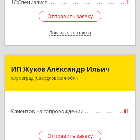
1С:Специалист
1
Отправить заявку
Отправить заявку
Показать контакты
Назад
ИП Жуков Александр Ильич
ИП Жуков Александр Ильич
Кировград (Свердловская обл.)
624140, Свердловская обл, Кировград г,
Свердлова ул, дом № 68Б, оф.61
Подробнее
Клиентов на сопровождении
81
Отправить заявку
Отправить заявку