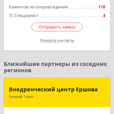
Клиентов на сопровождении
118
1С:Специалист
4
Отправить заявку
Отправить заявку
Показать контакты
Назад
Ближайшие партнеры из соседних
регионов
Внедренческий центр Ершова
Внедренческий центр Ершова
Нижний Тагил
622030, Свердловская обл, Нижний Тагил г,
Черноисточинское ш, дом № 58А, оф.6