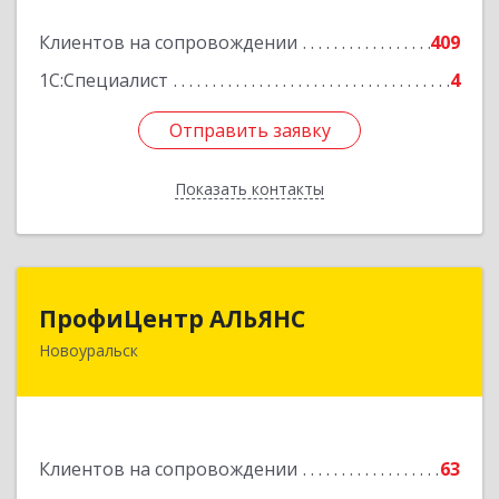
Подробнее
Клиентов на сопровождении
409
1С:Специалист
4
Отправить заявку
Отправить заявку
Показать контакты
Назад
ПрофиЦентр АЛЬЯНС
ПрофиЦентр АЛЬЯНС
Новоуральск
624133, Свердловская обл, Новоуральск г, Льва
Толстого ул, Здание № 2а, оф.106
Подробнее
Клиентов на сопровождении
63