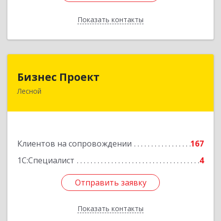
Показать контакты
Назад
Бизнес Проект
Бизнес Проект
Лесной
624200, Свердловская обл, Лесной г, Сиротина
ул, дом № 11
Подробнее
Клиентов на сопровождении
167
1С:Специалист
4
Отправить заявку
Отправить заявку
Показать контакты
Назад