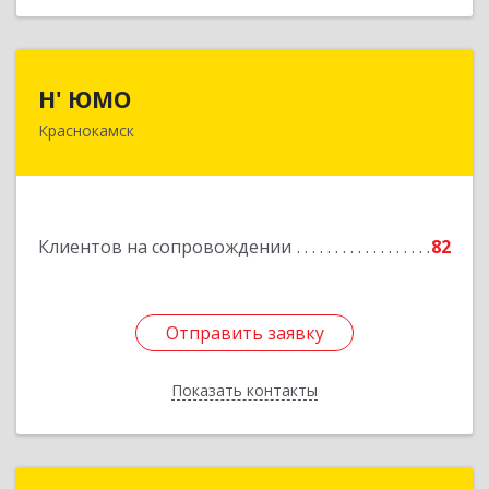
Н' ЮМО
Н' ЮМО
Краснокамск
617060, Пермский край, Краснокамский р-н,
Краснокамск г, Большевистская ул, дом № 38,
оф.3
Подробнее
Клиентов на сопровождении
82
Отправить заявку
Отправить заявку
Показать контакты
Назад