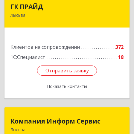
ГК ПРАЙД
ГК ПРАЙД
Лысьва
618909, Пермский край, Лысьва г, Репина ул,
дом № 41
Подробнее
Клиентов на сопровождении
372
1С:Специалист
18
Отправить заявку
Отправить заявку
Показать контакты
Назад
Компания Информ Сервис
Компания Информ Сервис
Лысьва
618909, Пермский край, Лысьва г, Металлистов