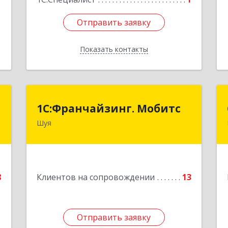
Отправить заявку
Отправить заявку
Показать контакты
Назад
т
1С:Франчайзинг. Мобитс
1С:Франчайзинг. Мобитс
Шуя
,
Подробнее
2
е
8
Клиентов на сопровождении
13
1
Отправить заявку
Отправить заявку