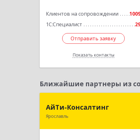
Подробне
Клиентов на сопровождении
100
1С:Специалист
2
Отправить заявку
Отправить заявку
Показать контакты
Назад
Ближайшие партнеры из со
АйТи-Консалтин
АйТи-Консалтинг
Ярославль
150007, Ярославская обл, Ярославль г
Урочская ул, дом № 19, пом.2