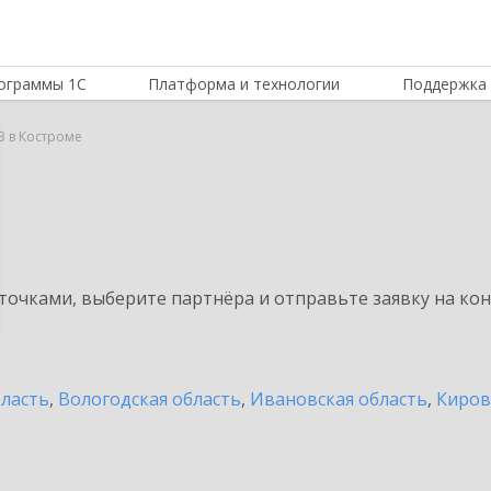
ограммы 1С
Платформа и технологии
Поддержка 
B в Костроме
очками, выберите партнёра и отправьте заявку на ко
бласть
,
Вологодская область
,
Ивановская область
,
Киров