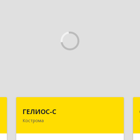
т
ГЕЛИОС-С
ГЕЛИОС-С
Кострома
,
156026, Костромская обл, г.о. город
,
Кострома, Кострома г, Советская ул,
3
дом № 136а