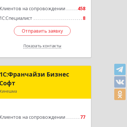
Клиентов на сопровождении
458
Подробнее
1С:Специалист
8
Отправить заявку
Отправить заявку
Показать контакты
Назад
1С:Франчайзи Бизнес
1С:Франчайзи Бизнес
Софт
Софт
Кинешма
155800, Ивановская обл, Кинешма г,
Жуковская ул, дом № 10
Клиентов на сопровождении
77
Подробнее