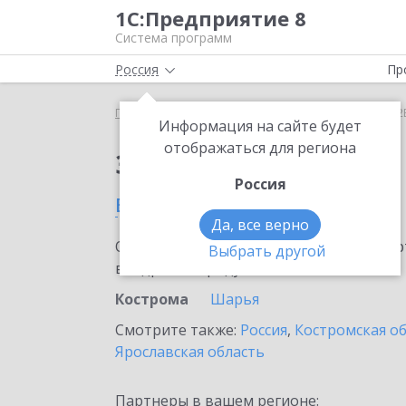
1С:Предприятие 8
Система программ
Россия
Пр
Главная
Сервисы ИТС
1С:СБП C2B
1С:СБП C2
Информация на сайте будет
отображаться для региона
Заказать 1С:СБП C2B
Россия
в Костроме
Да, все верно
Ознакомьтесь с информационными карт
Выбрать другой
внедрение продукта.
Кострома
Шарья
Смотрите также:
Россия
,
Костромская о
Ярославская область
Партнеры в вашем регионе: