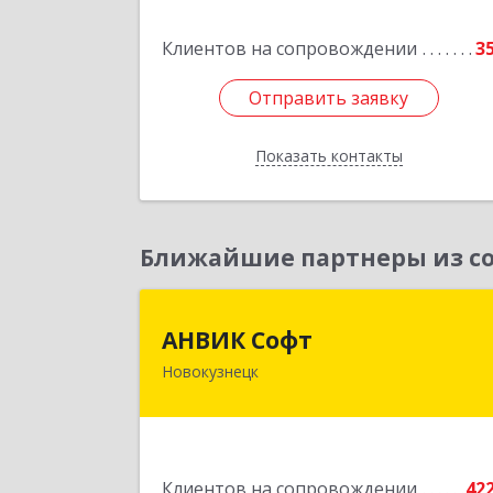
Подробне
Клиентов на сопровождении
3
Отправить заявку
Отправить заявку
Показать контакты
Назад
Ближайшие партнеры из со
АНВИК Соф
АНВИК Софт
Новокузнецк
654079, Кемеровская область 
Кузбасс, Новокузнецкий г.о
Новокузнецк г, Куйбышевский р-н
Невского ул, дом № 1, этаж 
Клиентов на сопровождении
42