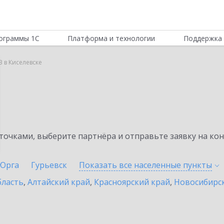
ограммы 1С
Платформа и технологии
Поддержка 
B в Киселевске
очками, выберите партнёра и отправьте заявку на ко
Юрга
Гурьевск
Показать все населенные
пункты
бласть
,
Алтайский край
,
Красноярский край
,
Новосибирск