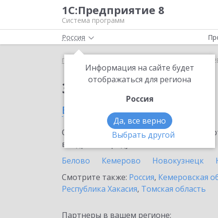
1С:Предприятие 8
Система программ
Россия
Пр
Главная
Сервисы ИТС
1С:СБП C2B
1С:СБП C2
Информация на сайте будет
отображаться для региона
Заказать 1С:СБП C2B
Россия
в Киселевске
Да, все верно
Ознакомьтесь с информационными карт
Выбрать другой
внедрение продукта.
Белово
Кемерово
Новокузнецк
Смотрите также:
Россия
,
Кемеровская о
Республика Хакасия
,
Томская область
Партнеры в вашем регионе: