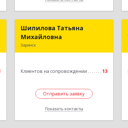
и
Шипилова Татьяна
Шипилова Татьяна
х
Михайловна
Михайловна
Заринск
,
Подробнее
9
3
Клиентов на сопровождении
13
е
Отправить заявку
Отправить заявку
Показать контакты
Назад