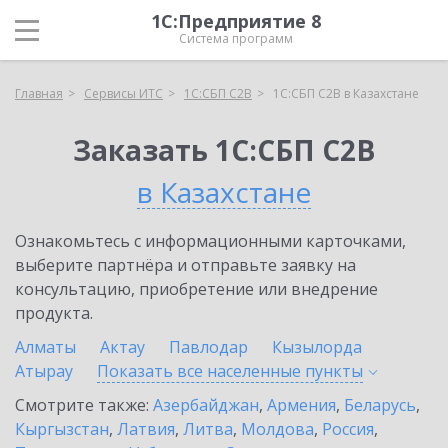
1С:Предприятие 8
Система программ
Главная
Сервисы ИТС
1С:СБП C2B
1С:СБП C2B в Казахстане
Заказать 1С:СБП C2B
в Казахстане
Ознакомьтесь с информационными карточками,
выберите партнёра и отправьте заявку на
консультацию, приобретение или внедрение
продукта.
Алматы
Актау
Павлодар
Кызылорда
Атырау
Показать все населенные
пункты
Смотрите также:
Азербайджан
,
Армения
,
Беларусь
,
Кыргызстан
,
Латвия
,
Литва
,
Молдова
,
Россия
,