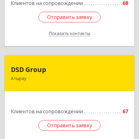
Клиентов на сопровождении
68
Отправить заявку
Отправить заявку
Показать контакты
Назад
DSD Group
DSD Group
Атырау
060007, Республика Казахстан, Атырауская
область, г.Атырау, ул. Абая, дом № 11, к.25
Подробнее
Клиентов на сопровождении
67
Отправить заявку
Отправить заявку