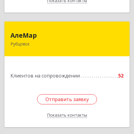
Показать контакты
Назад
АлеМар
АлеМар
Рубцовск
658210, Алтайский край, Рубцовск г,
Комсомольская ул, дом № 80
Подробнее
Клиентов на сопровождении
52
Отправить заявку
Отправить заявку
Показать контакты
Назад