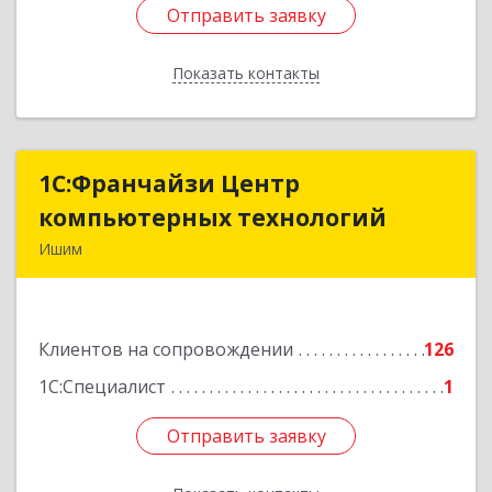
Отправить заявку
Отправить заявку
Показать контакты
Назад
1С:Франчайзи Центр
1С:Франчайзи Центр
компьютерных технологий
компьютерных технологий
Ишим
627750, Тюменская обл, Ишим г, 30 лет ВЛКСМ
ул, дом № 28/2
Клиентов на сопровождении
126
Подробнее
1С:Специалист
1
Отправить заявку
Отправить заявку