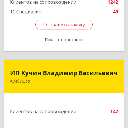
Клиентов на сопровождении
1242
1С:Специалист
49
Отправить заявку
Отправить заявку
Показать контакты
Назад
ИП Кучин Владимир Васильевич
ИП Кучин Владимир Васильевич
Куйбышев
632387, Новосибирская обл, Куйбышев г,
Тургенева ул, дом № 4
Подробнее
Клиентов на сопровождении
142