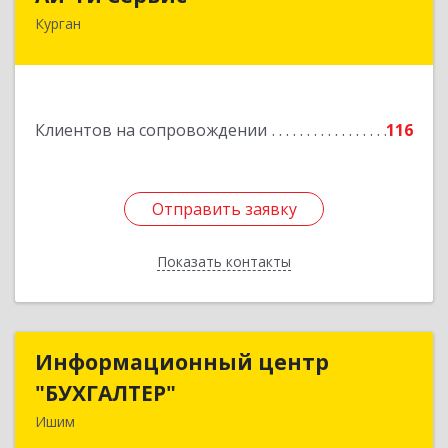
Курган
640032, Курганская обл, г.о. Город Курган,
Курган г, Бажова ул, дом № 49, оф.304
Подробнее
Клиентов на сопровождении
116
Отправить заявку
Отправить заявку
Показать контакты
Назад
Информационный центр
Информационный центр
"БУХГАЛТЕР"
"БУХГАЛТЕР"
Ишим
627750, Тюменская обл, Ишим г, Советская ул,