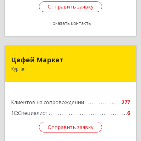
Отправить заявку
Отправить заявку
Показать контакты
Назад
Цефей Маркет
Цефей Маркет
Курган
640002, Курганская обл, Курган г, М.Горького
ул, дом № 35/1
Подробнее
Клиентов на сопровождении
277
1С:Специалист
6
Отправить заявку
Отправить заявку