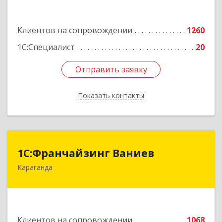
Подробнее
Клиентов на сопровождении
1260
1С:Специалист
20
Отправить заявку
Отправить заявку
Показать контакты
Назад
1С:Франчайзинг Ваниев
1С:Франчайзинг Ваниев
Караганда
100009 Республика Казахстан, г. Караганда, ул.
Комиссарова 34-2
Подробнее
Клиентов на сопровождении
1068