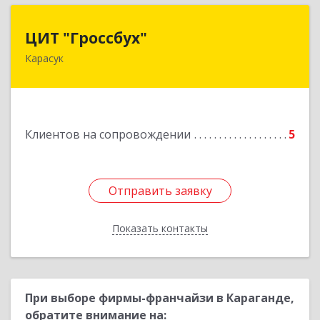
ЦИТ "Гроссбух"
ЦИТ "Гроссбух"
Карасук
632861, Новосибирская обл, Карасукский р-н,
Карасук г, Сорокина ул, дом № 9, оф.3
Подробнее
Клиентов на сопровождении
5
Отправить заявку
Отправить заявку
Показать контакты
Назад
При выборе фирмы-франчайзи в Караганде,
обратите внимание на: