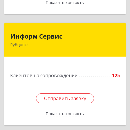
Показать контакты
Назад
Информ Сервис
Информ Сервис
Рубцовск
658204, Алтайский край, Рубцовск г, Алтайская
ул, дом № 7
Подробнее
Клиентов на сопровождении
125
Отправить заявку
Отправить заявку
Показать контакты
Назад