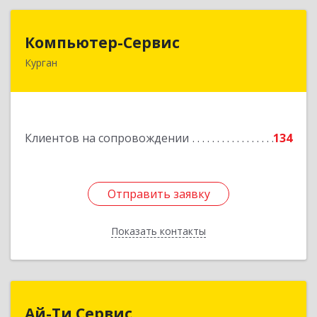
Компьютер-Сервис
Компьютер-Сервис
Курган
640022, Курганская обл, Курган г, Василия
Блюхера ул, дом № 30, пом.1
Подробнее
Клиентов на сопровождении
134
Отправить заявку
Отправить заявку
Показать контакты
Назад
Ай-Ти Сервис
Ай-Ти Сервис