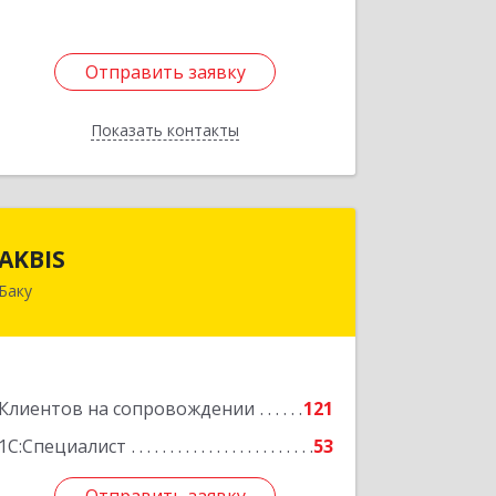
Отправить заявку
Отправить заявку
Показать контакты
Назад
AKBIS
айджан
AKBIS
Баку
AZ1007, Азербайджан, г. Баку, ул. Ак.
Мирали Гашгая, квартал 748, кв. 2
Подробнее
Клиентов на сопровождении
121
1С:Специалист
53