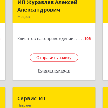
с
ИП Журавлев Алексей
ИП Журавлев Алексей
Александрович
Александрович
я
Моздок
,
363750, Северная Осетия - Алания
3
Респ, Моздок г, Кирова ул, дом № 41
е
5
Клиентов на сопровождении
106
Подробнее
Отправить заявку
Отправить заявку
Показать контакты
Назад
0
Сервис-ИТ
Сервис-ИТ
Назрань
,
386102, Ингушетия Респ, Назрань г,