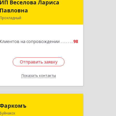
ИП Веселова Лариса
ИП Веселова Лариса
Павловна
Павловна
Прохладный
361045, Кабардино-Балкарская Респ,
Прохладный г, Добровольская ул, дом
№ 31
Клиентов на сопровождении
98
Подробнее
Отправить заявку
Отправить заявку
Показать контакты
Назад
Фаркомъ
Фаркомъ
Буйнакск