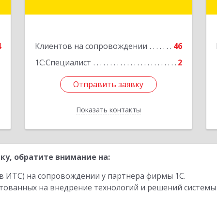
,
Центральный округ тер, Московская
1
ул, дом № 7, этаж 2, офис 1
е
Подробнее
4
Клиентов на сопровождении
46
1С:Специалист
2
Отправить заявку
Отправить заявку
Показать контакты
Назад
ку, обратите внимание на:
в ИТС) на сопровождении у партнера фирмы 1С.
стованных на внедрение технологий и решений системы