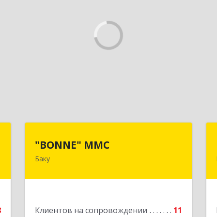
Z
"BONNE" MMC
"BONNE" MMC
Баку
,
AZ1033, Азербайджан, г. Баку, пр
6
Г.Алиева 95, ITS дверь 24
е
Подробнее
8
Клиентов на сопровождении
11