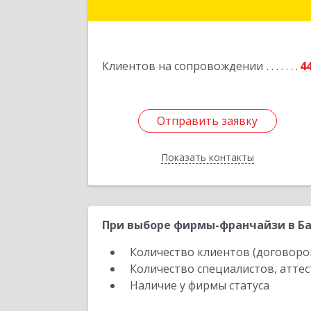
Ю.Гагарина ул, домовладение № 14
пом.
Подробне
Клиентов на сопровождении
4
Отправить заявку
Отправить заявку
Показать контакты
Назад
При выборе фирмы-франчайзи в Ба
Количество клиентов (договоро
Количество специалистов, атте
Наличие у фирмы статуса