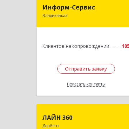
Информ-Серви
Информ-Сервис
Владикавказ
362020, Северная Осетия - Алани
Респ, Владикавказ г, Островского ул
дом № 12, пом.
Подробне
Клиентов на сопровождении
10
Отправить заявку
Отправить заявку
Показать контакты
Назад
ЛАЙН 36
ЛАЙН 360
Дербент
368600, Дагестан Респ, Дербент г