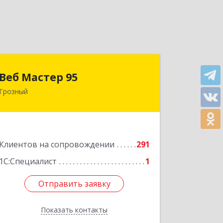
Веб Мастер 95
Веб Мастер 95
Грозный
364050, Чеченская Респ, Грозный г,
Им Гайрбекова Муслима
Гайрбековича ул, дом № 72
Подробнее
Клиентов на сопровождении
291
1С:Специалист
1
Отправить заявку
Отправить заявку
Показать контакты
Назад