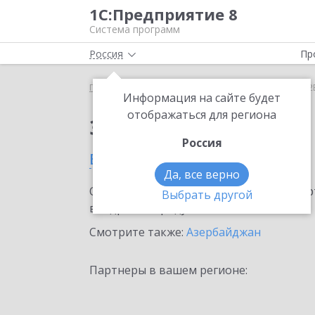
1С:Предприятие 8
Система программ
Россия
Пр
Главная
Сервисы ИТС
1С:СБП C2B
1С:СБП C2B
Информация на сайте будет
отображаться для региона
Заказать 1С:СБП C2B
Россия
в Баку
Да, все верно
Ознакомьтесь с информационными карт
Выбрать другой
внедрение продукта.
Смотрите также:
Азербайджан
Партнеры в вашем регионе: