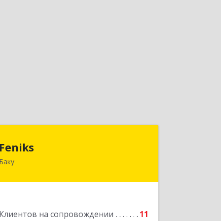
Feniks
Feniks
Баку
AZ1029, Азербайджан, г.Баку, пр. Г.
Алиева 187Б, корпус С, офис 606
Подробнее
Клиентов на сопровождении
11