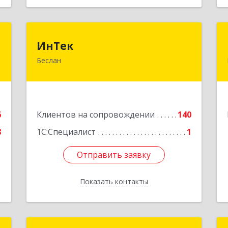
Р
ИнТек
ИнТек
Беслан
,
363000, Северная Осетия - Алания
0
Респ, Правобережный, Беслан г,
Комсомольская ул, дом № 69
е
Подробнее
6
Клиентов на сопровождении
140
8
1С:Специалист
1
Отправить заявку
Отправить заявку
Показать контакты
Назад