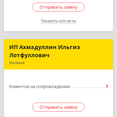
Отправить заявку
Отправить заявку
Показать контакты
Назад
ИП Ахмадуллин Ильгиз
ИП Ахмадуллин Ильгиз
Лотфуллович
Лотфуллович
Малмыж
612920, Кировская обл, г.Малмыж, ул.Ленина, 27
оф.1
Клиентов на сопровождении
7
Подробнее
Отправить заявку
Отправить заявку