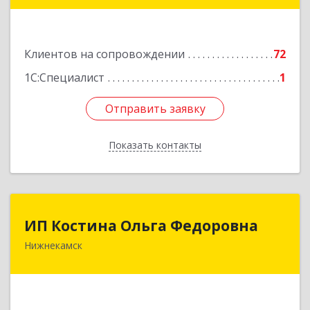
Универсиады ул, дом № 1
Подробнее
Клиентов на сопровождении
72
1С:Специалист
1
Отправить заявку
Отправить заявку
Показать контакты
Назад
ИП Костина Ольга Федоровна
ИП Костина Ольга Федоровна
Нижнекамск
Подробнее