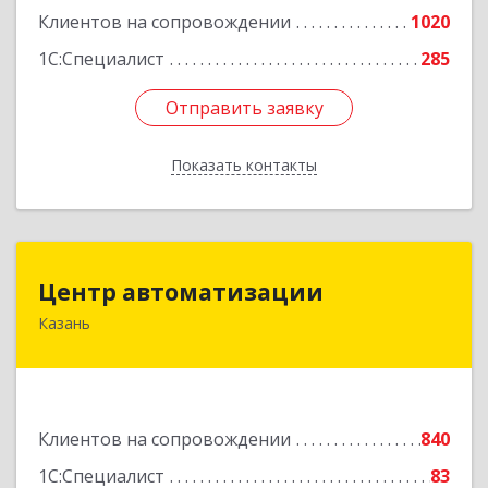
Клиентов на сопровождении
1020
1С:Специалист
285
Отправить заявку
Отправить заявку
Показать контакты
Назад
Центр автоматизации
Центр автоматизации
Казань
420133, Татарстан Респ, Казань г, Ямашева пр-
кт, дом № 92
Подробнее
Клиентов на сопровождении
840
1С:Специалист
83