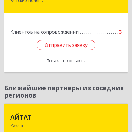
Вятские Поляны
612960, Кировская обл, Вятские Поляны г,
Тойменка ул, дом № 8Г
Подробнее
Клиентов на сопровождении
3
Отправить заявку
Отправить заявку
Показать контакты
Назад
Ближайшие партнеры из соседних
регионов
АЙТАТ
АЙТАТ
Казань
420097, Татарстан Респ, г.о. город Казань,