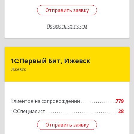
Отправить заявку
Отправить заявку
Показать контакты
Назад
1С:Первый Бит, Ижевск
1С:Первый Бит, Ижевск
Ижевск
426008, Удмуртская Респ, Ижевск г,
Коммунаров ул, дом № 234
Подробнее
Клиентов на сопровождении
779
1С:Специалист
28
Отправить заявку
Отправить заявку