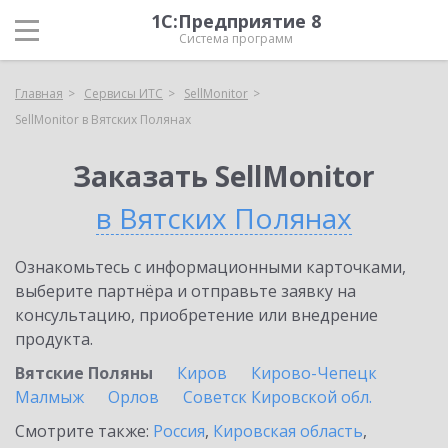
1С:Предприятие 8
Система программ
Главная
Сервисы ИТС
SellMonitor
SellMonitor в Вятских Полянах
Заказать SellMonitor
в Вятских Полянах
Ознакомьтесь с информационными карточками,
выберите партнёра и отправьте заявку на
консультацию, приобретение или внедрение
продукта.
Вятские Поляны
Киров
Кирово-Чепецк
Малмыж
Орлов
Советск Кировской обл.
Смотрите также:
Россия
,
Кировская область
,