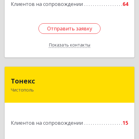
Клиентов на сопровождении
64
Отправить заявку
Отправить заявку
Показать контакты
Назад
Тонекс
Тонекс
Чистополь
422980, Татарстан Респ, Чистопольский р-н,
Чистополь г, К.Маркса ул, дом № 23, кв.10
Подробнее
Клиентов на сопровождении
15