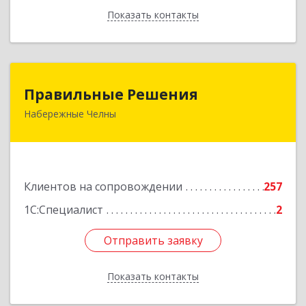
Показать контакты
Назад
Правильные Решения
Правильные Решения
Набережные Челны
423832, Татарстан Респ, Набережные Челны г,
Дружбы Народов пр-кт, дом № 38А, кв.55
Подробнее
Клиентов на сопровождении
257
1С:Специалист
2
Отправить заявку
Отправить заявку
Показать контакты
Назад