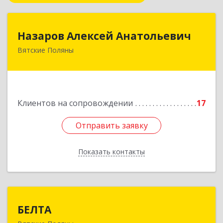
Назаров Алексей Анатольевич
Назаров Алексей Анатольевич
Вятские Поляны
612964,Кировская обл,город Вятские Поляны
г.о.,Вятские Поляны г,Кирова ул,д. 8,кв. 55
Подробнее
Клиентов на сопровождении
17
Отправить заявку
Отправить заявку
Показать контакты
Назад
БЕЛТА
БЕЛТА