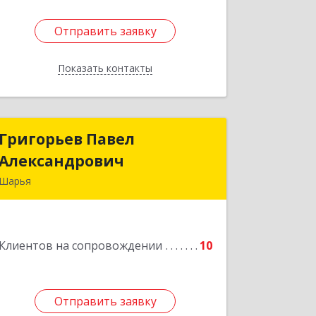
Отправить заявку
Отправить заявку
Показать контакты
Назад
Григорьев Павел
Григорьев Павел
Александрович
Александрович
Шарья
157505, Костромская область, город
Шарья, улица Краснухина, дом 6.
Клиентов на сопровождении
10
Подробнее
Отправить заявку
Отправить заявку