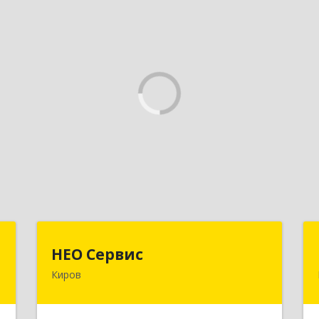
"
НЕО Сервис
НЕО Сервис
Киров
,
610045, Кировская обл, Киров г,
7
Ульяновская ул, дом № 36