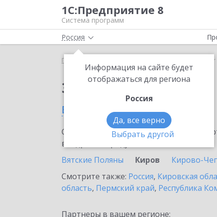
1С:Предприятие 8
Система программ
Россия
Пр
Главная
Сервисы ИТС
SellMonitor
SellMonitor
Информация на сайте будет
отображаться для региона
Заказать SellMonitor
Россия
в Кирове
Да, все верно
Ознакомьтесь с информационными карт
Выбрать другой
внедрение продукта.
Вятские Поляны
Киров
Кирово-Че
Смотрите также:
Россия
,
Кировская обл
область
,
Пермский край
,
Республика Ко
Партнеры в вашем регионе: