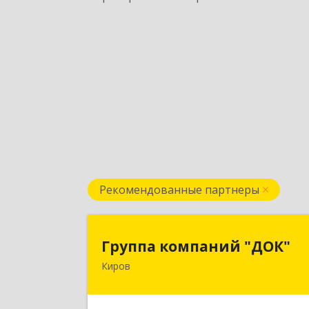
Рекомендованные партнеры
Группа компаний "ДОК
Группа компаний "ДОК"
Киров
610017, Кировская обл, Киров г
Горького ул, дом № 1