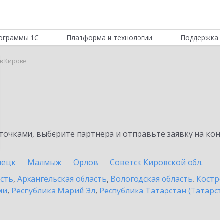
ограммы 1С
Платформа и технологии
Поддержка 
 в Кирове
очками, выберите партнёра и отправьте заявку на ко
пецк
Малмыж
Орлов
Советск Кировской обл.
асть
,
Архангельская область
,
Вологодская область
,
Костр
ми
,
Республика Марий Эл
,
Республика Татарстан (Татарс