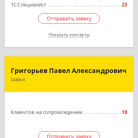
1С:Специалист
23
Отправить заявку
Отправить заявку
Показать контакты
Назад
Григорьев Павел Александрович
Григорьев Павел Александрович
Шарья
157505, Костромская область, город Шарья,
улица Краснухина, дом 6.
Подробнее
Клиентов на сопровождении
10
Отправить заявку
Отправить заявку