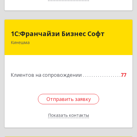
1С:Франчайзи Бизнес Софт
1С:Франчайзи Бизнес Софт
Кинешма
155800, Ивановская обл, Кинешма г, Жуковская
ул, дом № 10
Подробнее
Клиентов на сопровождении
77
Отправить заявку
Отправить заявку
Показать контакты
Назад