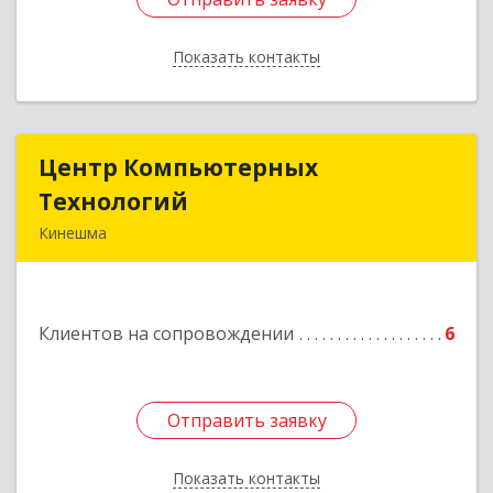
Показать контакты
Назад
Центр Компьютерных
Центр Компьютерных
Технологий
Технологий
Кинешма
155800, Ивановская обл, Кинешма г, Вичугская
ул, дом № 106
Клиентов на сопровождении
6
Подробнее
Отправить заявку
Отправить заявку
Показать контакты
Назад