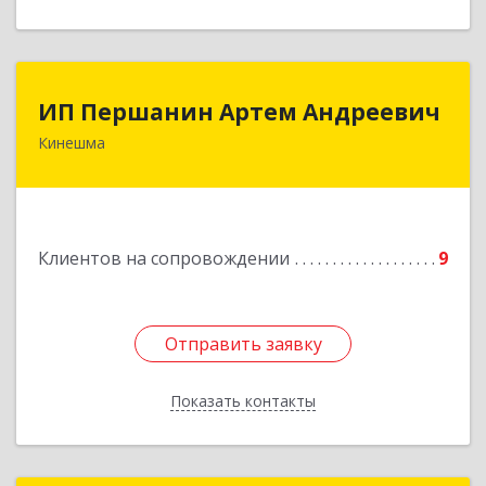
ИП Першанин Артем Андреевич
ИП Першанин Артем Андреевич
Кинешма
Подробнее
Клиентов на сопровождении
9
Отправить заявку
Отправить заявку
Показать контакты
Назад