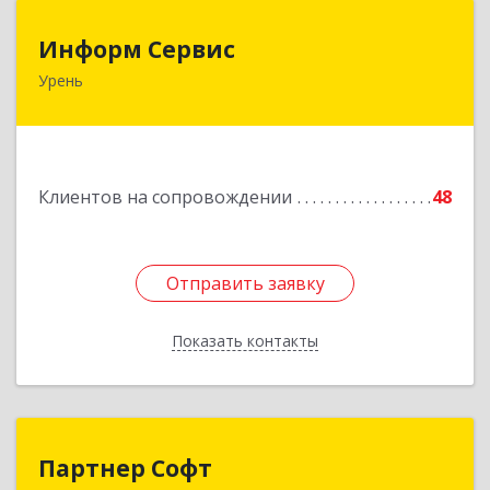
Информ Сервис
Информ Сервис
Урень
606800, Нижегородская обл, Уренский р-н,
Урень г, Ленина ул, дом № 95 А
Подробнее
Клиентов на сопровождении
48
Отправить заявку
Отправить заявку
Показать контакты
Назад
Партнер Софт
Партнер Софт