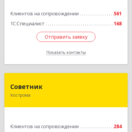
Подробнее
Клиентов на сопровождении
561
1С:Специалист
168
Отправить заявку
Отправить заявку
Показать контакты
Назад
Советник
Советник
Кострома
156000, Костромская обл, Кострома г, Ерохова
ул, дом № 3а, пом.2-12
Подробнее
Клиентов на сопровождении
284