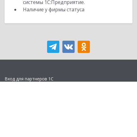
системы 1С:Предприятие.
Наличие у фирмы статуса
Вход для партнеров 1С
Учебная версия
Стать партнером
Политика конфиденциальности
Замечания по сайту
Другие сайты
Телефон:
+7 (495) 737-92-57