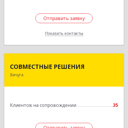
Отправить заявку
Отправить заявку
Показать контакты
Назад
СОВМЕСТНЫЕ РЕШЕНИЯ
СОВМЕСТНЫЕ РЕШЕНИЯ
Вичуга
155331, Ивановская обл, Вичугский р-н, Вичуга
г, Большая Пролетарская ул, дом № 16
Подробнее
Клиентов на сопровождении
35
Отправить заявку
Отправить заявку