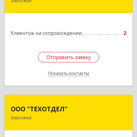
Заволжье
Подробнее
Клиентов на сопровождении
2
Отправить заявку
Отправить заявку
Показать контакты
Назад
ООО "ТЕХОТДЕЛ"
ООО "ТЕХОТДЕЛ"
Заволжье
Подробнее