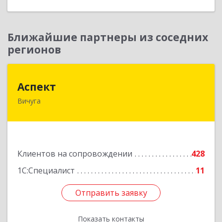
Ближайшие партнеры из соседних
регионов
Аспект
Аспект
Вичуга
155331, Ивановская обл, Вичугский р-н, Вичуга
г, 50 лет Октября ул, дом № 6, этаж 2, пом.9
Подробнее
Клиентов на сопровождении
428
1С:Специалист
11
Отправить заявку
Отправить заявку
Показать контакты
Назад