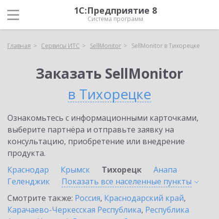
1С:Предприятие 8
Система программ
Главная
Сервисы ИТС
SellMonitor
SellMonitor в Тихорецке
Заказать SellMonitor
в Тихорецке
Ознакомьтесь с информационными карточками,
выберите партнёра и отправьте заявку на
консультацию, приобретение или внедрение
продукта.
Краснодар
Крымск
Тихорецк
Анапа
Геленджик
Показать все населенные
пункты
Смотрите также:
Россия
,
Краснодарский край
,
Карачаево-Черкесская Республика
,
Республика