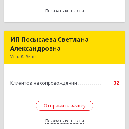
Показать контакты
Назад
ИП Посысаева Светлана
ИП Посысаева Светлана
Александровна
Александровна
Усть-Лабинск
352330, Краснодарский край, Усть-Лабинск г,
Зои Космодемьянской ул, дом № 192
Клиентов на сопровождении
32
Подробнее
Отправить заявку
Отправить заявку
Показать контакты
Назад