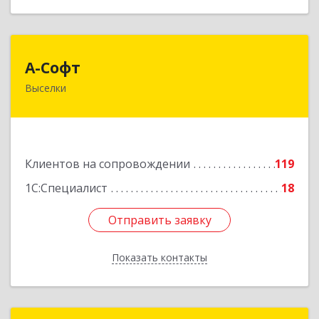
А-Софт
А-Софт
Выселки
353100, Краснодарский край, Выселковский
район, Выселки ст-ца, Степная ул, дом № 1
Подробнее
Клиентов на сопровождении
119
1С:Специалист
18
Отправить заявку
Отправить заявку
Показать контакты
Назад