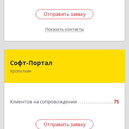
Отправить заявку
Отправить заявку
Показать контакты
Назад
Софт-Портал
Софт-Портал
Кропоткин
352395, Краснодарский край, Кавказский р-н,
Кропоткин г, Лесной пер, дом № 15, кв.61
Подробнее
Клиентов на сопровождении
75
Отправить заявку
Отправить заявку