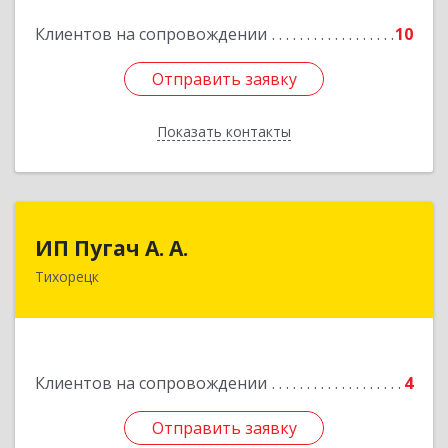
Подробнее
Клиентов на сопровождении
10
Отправить заявку
Отправить заявку
Показать контакты
Назад
ИП Пугач А. А.
ИП Пугач А. А.
Тихорецк
352114, Краснодарский край, Тихорецкий р-н,
Еремизино-Борисовская ст, Школьная ул, дом
№ 97
Подробнее
Клиентов на сопровождении
4
Отправить заявку
Отправить заявку