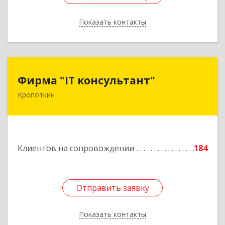
Показать контакты
Назад
Фирма "IT консультант"
Фирма "IT консультант"
Кропоткин
352389, Краснодарский край, Кавказский р-н,
Кропоткин г, Пушкина ул, дом № 294, оф.2,3
Подробнее
Клиентов на сопровождении
184
Отправить заявку
Отправить заявку
Показать контакты
Назад