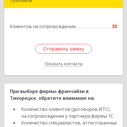
Гулькевичи
352190, Краснодарский край, Гулькевичи г, 50
лет ВЛКСМ ул, дом № 21, кв.2
Клиентов на сопровождении
35
Подробнее
Отправить заявку
Отправить заявку
Показать контакты
Назад
При выборе фирмы-франчайзи в
Тихорецке, обратите внимание на:
Количество клиентов (договоров ИТС)
на сопровождении у партнера фирмы 1С.
Количество специалистов, аттестованных