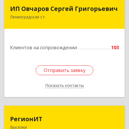
ИП Овчаров Сергей Григорьевич
ИП Овчаров Сергей Григорьевич
Ленинградская ст.
353740, Краснодарский край, Ленинградский р-
н, Ленинградская ст-ца, Космонавтов ул, дом
№ 73
Подробнее
Клиентов на сопровождении
103
Отправить заявку
Отправить заявку
Показать контакты
Назад
РегионИТ
РегионИТ
Выселки
353103, Краснодарский край, м.р-н