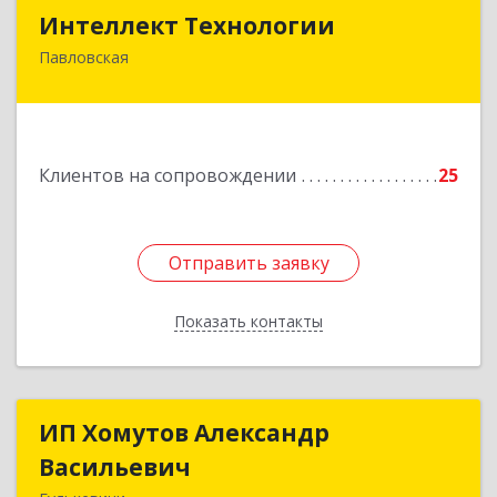
Интеллект Технологии
Интеллект Технологии
Павловская
352040, Краснодарский край, Павловский р-н,
Павловская ст-ца, Октябрьская ул, дом № 214
Подробнее
Клиентов на сопровождении
25
Отправить заявку
Отправить заявку
Показать контакты
Назад
ИП Хомутов Александр
ИП Хомутов Александр
Васильевич
Васильевич