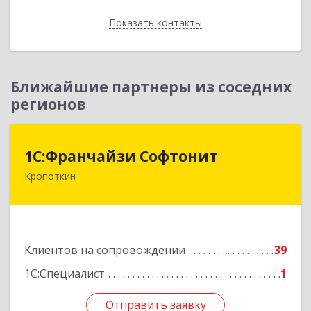
Показать контакты
Назад
Ближайшие партнеры из соседних
регионов
1С:Франчайзи Софтонит
1С:Франчайзи Софтонит
Кропоткин
352380, Краснодарский край, Кавказский р-н,
Кропоткин г, Коммунальный пер, дом № 8
Подробнее
Клиентов на сопровождении
39
1С:Специалист
1
Отправить заявку
Отправить заявку