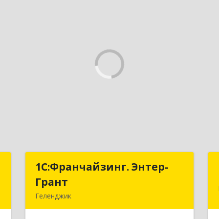
е
1С:Франчайзинг. Энтер-
1С:Франчайзинг. Энтер-
ы
Грант
Грант
Геленджик
,
353467, Краснодарский край,
2
Геленджик г, Дачная ул, дом № 17