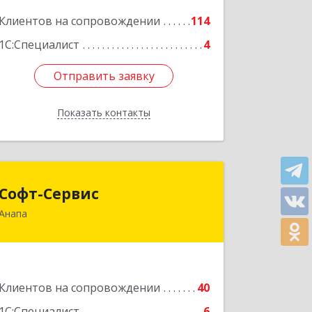
Подробнее
Клиентов на сопровождении
114
1С:Специалист
4
Отправить заявку
Отправить заявку
Показать контакты
Назад
Софт-Сервис
Софт-Сервис
Анапа
353440, Краснодарский край,
Анапский р-н, Анапа г, Владимирская
ул, дом № 140, кв.93
Подробнее
Клиентов на сопровождении
40
1С:Специалист
6