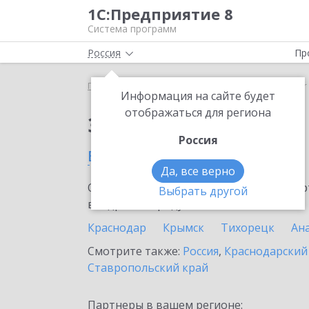
1С:Предприятие 8
Система программ
Россия
Пр
Главная
Сервисы ИТС
SellMonitor
SellMonito
Информация на сайте будет
отображаться для региона
Заказать SellMonitor
Россия
в Геленджике
Да, все верно
Ознакомьтесь с информационными карт
Выбрать другой
внедрение продукта.
Краснодар
Крымск
Тихорецк
Ан
Смотрите также:
Россия
,
Краснодарский
Ставропольский край
Партнеры в вашем регионе: