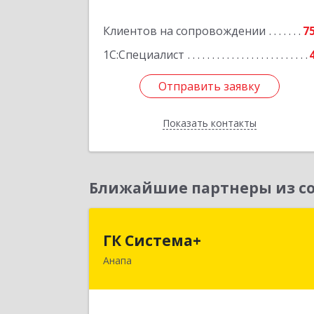
Клиентов на сопровождении
7
Подробне
1С:Специалист
Отправить заявку
Отправить заявку
Показать контакты
Назад
Ближайшие партнеры из со
ГК Система
ГК Система+
Анапа
353450, Краснодарский край
Анапский р-н, Анапа г, Лермонтов
ул, дом № 116, корпус Г, оф.