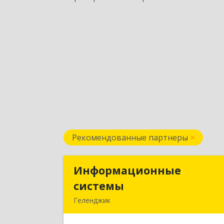
Рекомендованные партнеры
Информационные
Информационны
системы
систем
Геленджик
353475, Краснодарский край
Геленджик г, Нахимова ул, дом № 