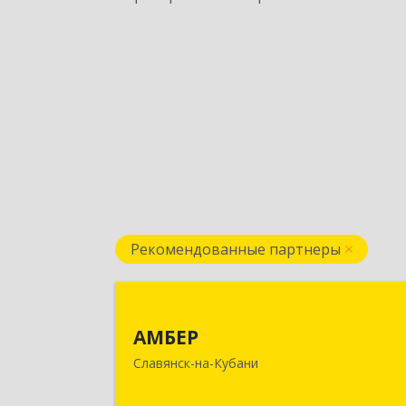
Рекомендованные партнеры
АМБЕ
АМБЕР
353562, Краснодарский край
Славянск-на-Кубани
Славянский р-н, Славянск-на-Кубан
г, Крупской ул, дом № 1