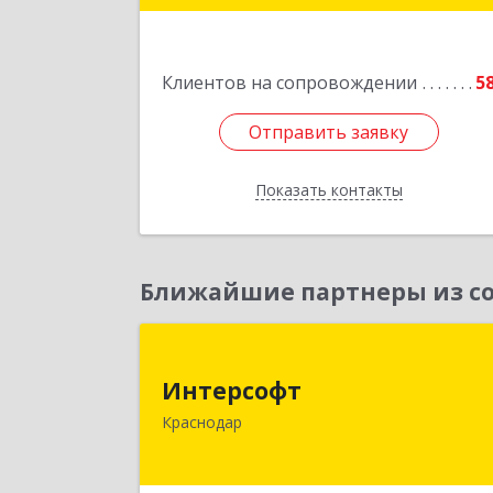
Подробне
Клиентов на сопровождении
5
Отправить заявку
Отправить заявку
Показать контакты
Назад
Ближайшие партнеры из со
Интерсоф
Интерсофт
350020, Краснодарский край
Краснодар
Краснодар г, Рашпилевская ул, дом 
179/1, оф.61