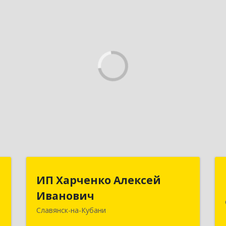
Р
ИП Харченко Алексей
ИП Харченко Алексей
Иванович
Иванович
,
и
Славянск-на-Кубани
353 579, Краснодарский край,
2
ст.Петровская, ул.Кирпичная д.32