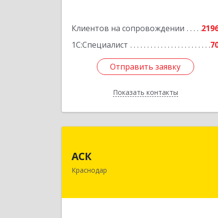
Подробне
Клиентов на сопровождении
219
1С:Специалист
7
Отправить заявку
Отправить заявку
Показать контакты
Назад
АС
АСК
350900, Краснодарский край
Краснодар
Краснодар г, Яхонтовая ул, дом № 2
оф.10
Подробне