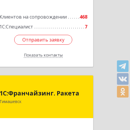
Подробнее
Клиентов на сопровождении
468
1С:Специалист
7
Отправить заявку
Отправить заявку
Показать контакты
Назад
1С:Франчайзинг. Ракета
1С:Франчайзинг. Ракета
Краснодарский край, Тимашевский р-
Тимашевск
н, Медведовская ст-ца, Чайковского
ул, дом № 69
Подробнее