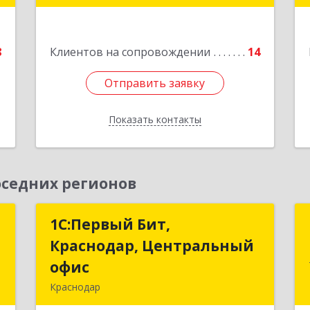
е
Подробнее
8
Клиентов на сопровождении
14
Отправить заявку
Отправить заявку
Показать контакты
Назад
седних регионов
т
1С:Первый Бит,
1С:Первый Бит,
Краснодар, Центральный
Краснодар, Центральный
,
офис
офис
№
Краснодар
8
350051, Краснодарский край,