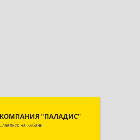
КОМПАНИЯ "ПАЛАДИС"
КОМПАНИЯ "ПАЛАДИС"
353560, Краснодарский край,
Славянск-на-Кубани
Славянский р-н, Славянск-на-Кубани
г, Краснофлотская ул, дом № 19, оф.1