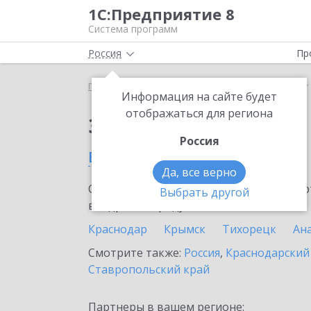
1С:Предприятие 8
Система программ
Россия
Пр
Главная
Сервисы ИТС
SellMonitor
SellMonito
Информация на сайте будет
отображаться для региона
Заказать SellMonitor
Россия
в Славянске-на-Кубани
Да, все верно
Ознакомьтесь с информационными карт
Выбрать другой
внедрение продукта.
Краснодар
Крымск
Тихорецк
Ан
Смотрите также:
Россия
,
Краснодарский
Ставропольский край
Партнеры в вашем регионе: