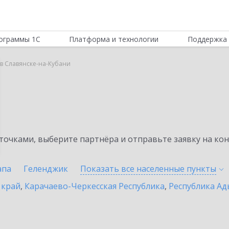
ограммы 1С
Платформа и технологии
Поддержка 
r в Славянске-на-Кубани
очками, выберите партнёра и отправьте заявку на ко
апа
Геленджик
Показать все населенные
пункты
 край
,
Карачаево-Черкесская Республика
,
Республика Ад