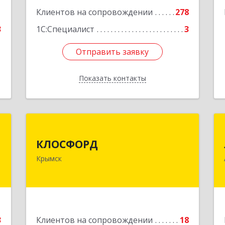
Подробнее
1
Клиентов на сопровождении
278
3
1С:Специалист
3
Отправить заявку
Отправить заявку
Показать контакты
Назад
С
КЛОСФОРД
КЛОСФОРД
й
353380, Краснодарский край,
Крымск
3
Крымский р-н, Крымск г, Карла
Либкнехта ул, дом № 36Б, оф.2
е
Подробнее
3
Клиентов на сопровождении
18