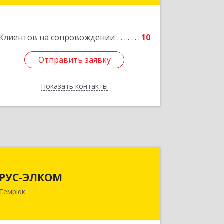
Подробнее
Клиентов на сопровождении
10
Отправить заявку
Отправить заявку
Показать контакты
Назад
РУС-ЭЛКОМ
РУС-ЭЛКОМ
353500, Краснодарский край,
Темрюк
Темрюкский р-н, Темрюк г, Ленина
ул, дом № 104