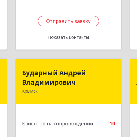
Отправить заявку
Отправить заявку
Показать контакты
Назад
Т
Бударный Андрей
Бударный Андрей
Владимирович
Владимирович
н
,
Крымск
353389, Краснодарский край, Крымск
1
г, Революционная ул, дом № 47
е
Подробнее
1
Клиентов на сопровождении
10