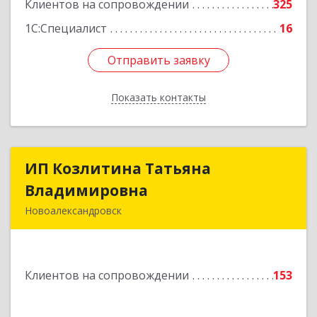
Клиентов на сопровождении
325
1С:Специалист
16
Отправить заявку
Отправить заявку
Показать контакты
Назад
ИП Козлитина Татьяна
ИП Козлитина Татьяна
Владимировна
Владимировна
Новоалександровск
356000, Ставропольский край,
Новоалександровск г, Гайдара пер, дом № 25
Клиентов на сопровождении
153
Подробнее