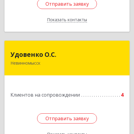
Отправить заявку
Отправить заявку
Показать контакты
Назад
Удовенко О.С.
Удовенко О.С.
Невинномысск
357 100, г.Невинномысск, ул.Революцеонная,
дом № 30, кв.54
Подробнее
Клиентов на сопровождении
4
Отправить заявку
Отправить заявку