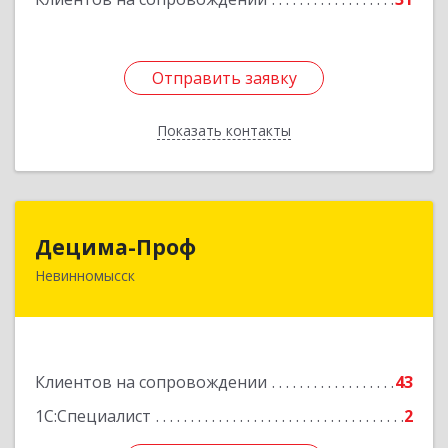
Отправить заявку
Отправить заявку
Показать контакты
Назад
Децима-Проф
Децима-Проф
Невинномысск
357100, Ставропольский край, Невинномысск г,
Гагарина ул, дом № 63
Подробнее
Клиентов на сопровождении
43
1С:Специалист
2