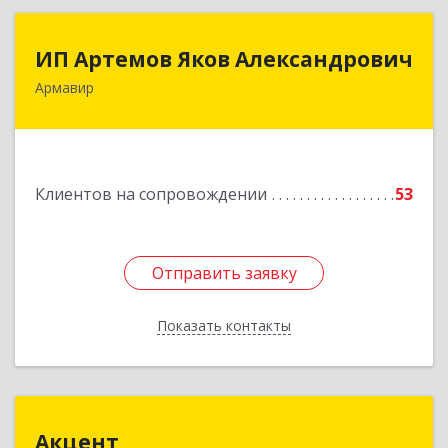
ИП Артемов Яков Александрович
ИП Артемов Яков Александрович
Армавир
Подробнее
Клиентов на сопровождении
53
Отправить заявку
Отправить заявку
Показать контакты
Назад
Акцент
Акцент