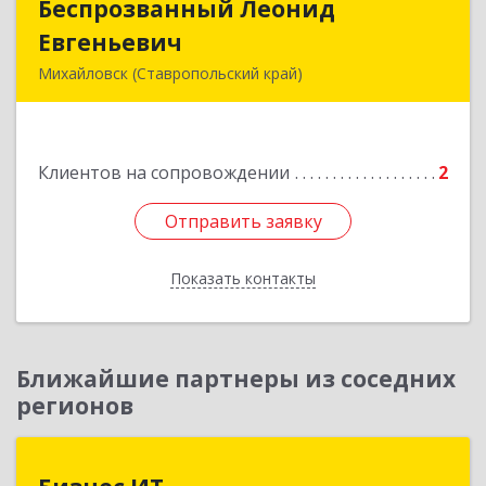
Беспрозванный Леонид
Беспрозванный Леонид
Евгеньевич
Евгеньевич
Михайловск (Ставропольский край)
Подробнее
Клиентов на сопровождении
2
Отправить заявку
Отправить заявку
Показать контакты
Назад
Ближайшие партнеры из соседних
регионов
Бизнес ИТ