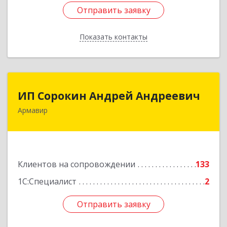
Отправить заявку
Отправить заявку
Показать контакты
Назад
ИП Сорокин Андрей Андреевич
ИП Сорокин Андрей Андреевич
Армавир
352900, Краснодарский край, Армавир г,
Ф.Энгельса ул, дом № 25, кв.309
Подробнее
Клиентов на сопровождении
133
1С:Специалист
2
Отправить заявку
Отправить заявку