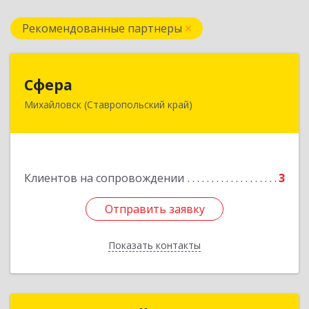
Рекомендованные партнеры
Сфера
Сфера
Михайловск (Ставропольский край)
356240, Ставропольский край, Шпаковский р-
н, Михайловск г, Ленина ул, дом № 156/2,
пом.111
Подробнее
Клиентов на сопровождении
3
Отправить заявку
Отправить заявку
Показать контакты
Назад