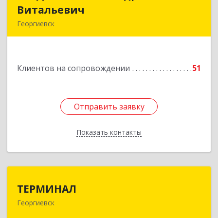
Витальевич
Витальевич
Георгиевск
Подробнее
Клиентов на сопровождении
51
Отправить заявку
Отправить заявку
Показать контакты
Назад
ТЕРМИНАЛ
ТЕРМИНАЛ
Георгиевск
357820, Ставропольский край, Георгиевск г,
Калинина ул, дом № 109