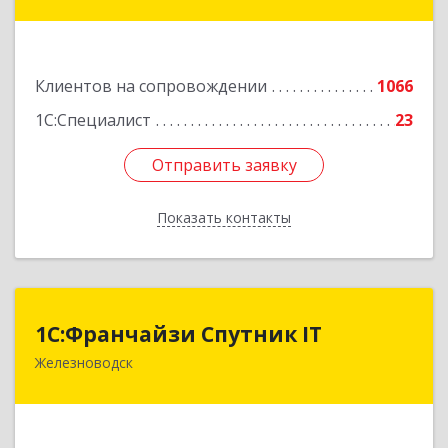
Коста Хетагурова ул, дом № 4
Подробнее
Клиентов на сопровождении
1066
1С:Специалист
23
Отправить заявку
Отправить заявку
Показать контакты
Назад
1С:Франчайзи Спутник IT
1С:Франчайзи Спутник IT
Железноводск
357430, Ставропольский край, город-курорт
Железноводск, Иноземцево п, Свободы ул, дом
№ 136