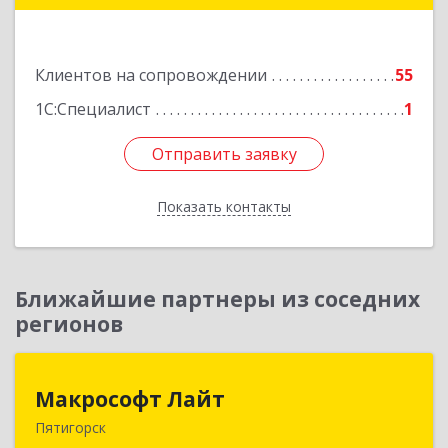
Подробнее
Клиентов на сопровождении
55
1С:Специалист
1
Отправить заявку
Отправить заявку
Показать контакты
Назад
Ближайшие партнеры из соседних
регионов
Макрософт Лайт
Макрософт Лайт
Пятигорск
357501, Ставропольский край, Пятигорск г,