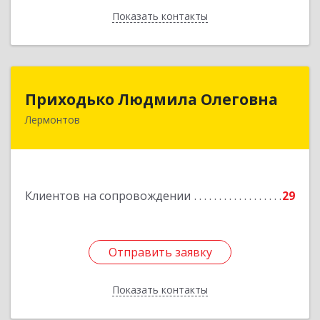
Показать контакты
Назад
Приходько Людмила Олеговна
Приходько Людмила Олеговна
Лермонтов
357341, Лермонтов г, П.Лумумбы ул, дом №
43/2, кв.44
Подробнее
Клиентов на сопровождении
29
Отправить заявку
Отправить заявку
Показать контакты
Назад