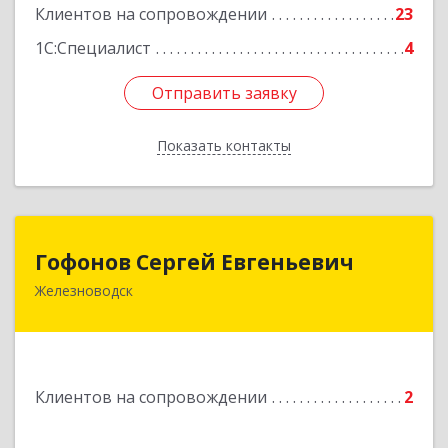
Клиентов на сопровождении
23
1С:Специалист
4
Отправить заявку
Отправить заявку
Показать контакты
Назад
Гофонов Сергей Евгеньевич
Гофонов Сергей Евгеньевич
Железноводск
Подробнее
Клиентов на сопровождении
2