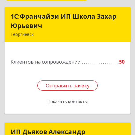
1С:Франчайзи ИП Школа Захар
1С:Франчайзи ИП Школа Захар
Юрьевич
Юрьевич
Георгиевск
357840, Ставропольский край, Георгиевский р-
н, Александрийская ст-ца, Курдюмовский пер,
дом № 10
Клиентов на сопровождении
50
Подробнее
Отправить заявку
Отправить заявку
Показать контакты
Назад
ИП Дьяков Александр
ИП Дьяков Александр