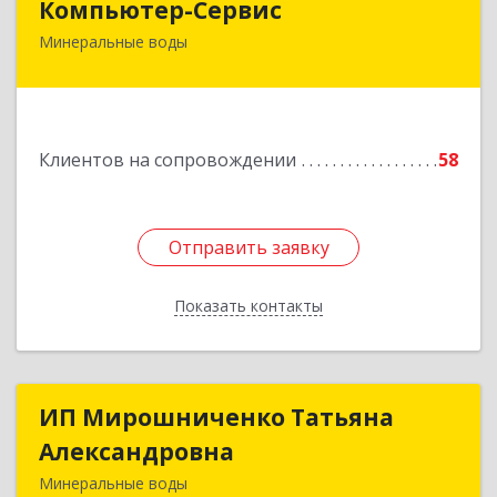
Компьютер-Сервис
Минеральные воды
357202, Ставропольский край, Минеральные
Воды г, Гагарина ул, дом № 48
Подробнее
Клиентов на сопровождении
58
Отправить заявку
Отправить заявку
Показать контакты
Назад
ИП Мирошниченко Татьяна
ИП Мирошниченко Татьяна
Александровна
Александровна
Минеральные воды