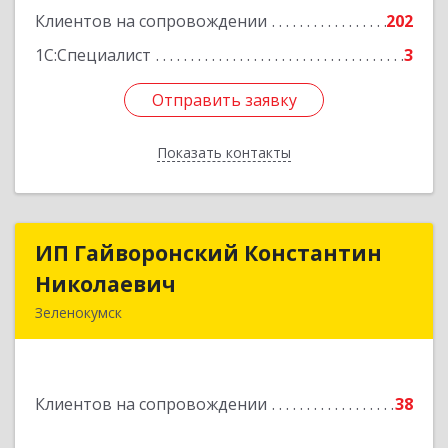
Подробнее
Клиентов на сопровождении
202
1С:Специалист
3
Отправить заявку
Отправить заявку
Показать контакты
Назад
ИП Гайворонский Константин
ИП Гайворонский Константин
Николаевич
Николаевич
Зеленокумск
357910, Ставропольский край, Советский р-н,
Зеленокумск г, Ленина пл, дом № 6, оф.4
Клиентов на сопровождении
38
Подробнее