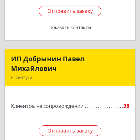
Отправить заявку
Отправить заявку
Показать контакты
Назад
ИП Добрынин Павел
ИП Добрынин Павел
Михайлович
Михайлович
Ессентуки
Подробнее
Клиентов на сопровождении
38
Отправить заявку
Отправить заявку