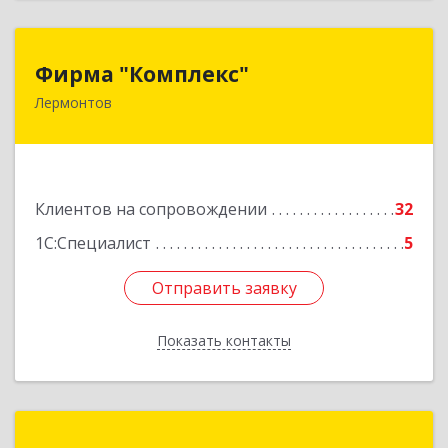
Фирма "Комплекс"
Фирма "Комплекс"
Лермонтов
357348, Ставропольский край, Лермонтов г,
Острогорка с, Степная ул, дом № 46, а
Подробнее
Клиентов на сопровождении
32
1С:Специалист
5
Отправить заявку
Отправить заявку
Показать контакты
Назад
Компьютер-Сервис