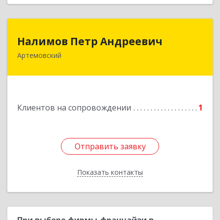
Налимов Петр Андреевич
Налимов Петр Андреевич
Артемовский
623780, Свердловская обл, Артемовский г,
Добролюбова ул, дом № 25
Подробнее
Клиентов на сопровождении
1
Отправить заявку
Отправить заявку
Показать контакты
Назад