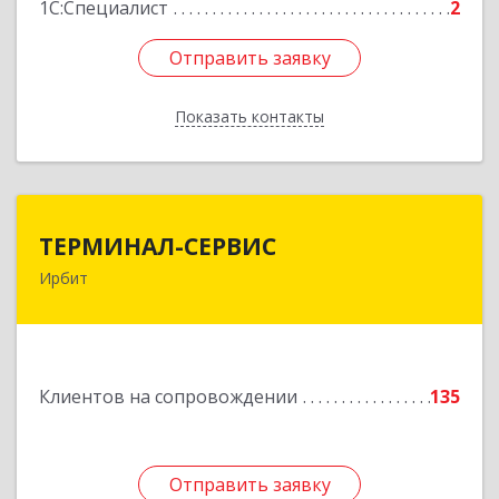
1С:Специалист
2
Отправить заявку
Отправить заявку
Показать контакты
Назад
ТЕРМИНАЛ-СЕРВИС
ТЕРМИНАЛ-СЕРВИС
Ирбит
623850, Свердловская обл, Ирбит г,
Пролетарская ул, дом № 7
Подробнее
Клиентов на сопровождении
135
Отправить заявку
Отправить заявку