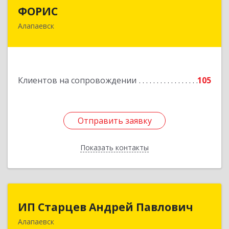
ФОРИС
ФОРИС
Алапаевск
624601, Свердловская обл, Алапаевск г, Ленина
ул, дом № 9
Подробнее
Клиентов на сопровождении
105
Отправить заявку
Отправить заявку
Показать контакты
Назад
ИП Старцев Андрей Павлович
ИП Старцев Андрей Павлович
Алапаевск
624601, Свердловская обл, Алапаевск г,