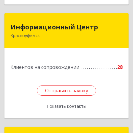
Информационный Центр
Информационный Центр
Красноуфимск
623300, Свердловская обл, Красноуфимск г,
Мизерова ул, дом № 112А
Подробнее
Клиентов на сопровождении
28
Отправить заявку
Отправить заявку
Показать контакты
Назад