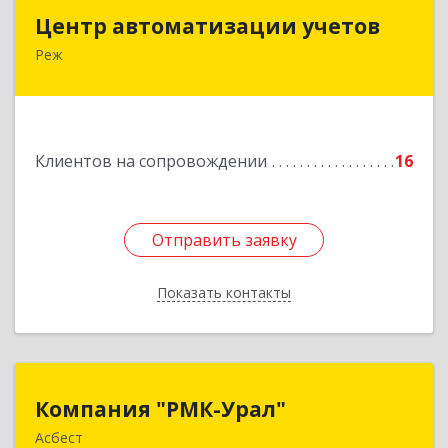
Центр автоматизации учетов
Центр автоматизации учетов
Реж
623750, Свердловская обл, Режевской р-н, Реж
г, Энгельса ул, дом № 6 А
Подробнее
Клиентов на сопровождении
16
Отправить заявку
Отправить заявку
Показать контакты
Назад
Компания "РМК-Урал"
Компания "РМК-Урал"
Асбест
624260, Свердловская обл, Асбест г,