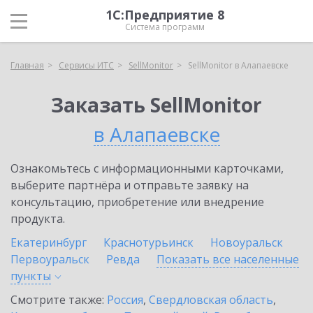
1С:Предприятие 8
Система программ
Главная
Сервисы ИТС
SellMonitor
SellMonitor в Алапаевске
Заказать SellMonitor
в Алапаевске
Ознакомьтесь с информационными карточками,
выберите партнёра и отправьте заявку на
консультацию, приобретение или внедрение
продукта.
Екатеринбург
Краснотурьинск
Новоуральск
Первоуральск
Ревда
Показать все населенные
пункты
Смотрите также:
Россия
,
Свердловская область
,