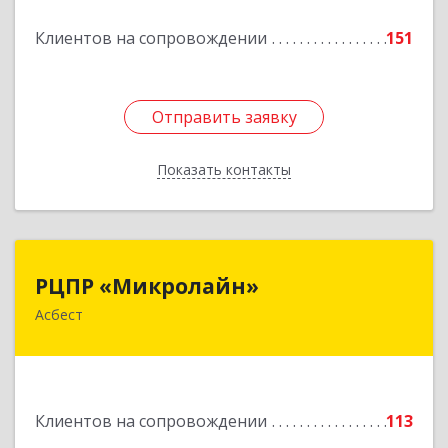
Подробнее
Клиентов на сопровождении
151
Отправить заявку
Отправить заявку
Показать контакты
Назад
РЦПР «Микролайн»
РЦПР «Микролайн»
Асбест
624272, Свердловская обл, Асбест г, имени В.И.
Ленина пр-кт, Здание № 29, оф.301
Подробнее
Клиентов на сопровождении
113