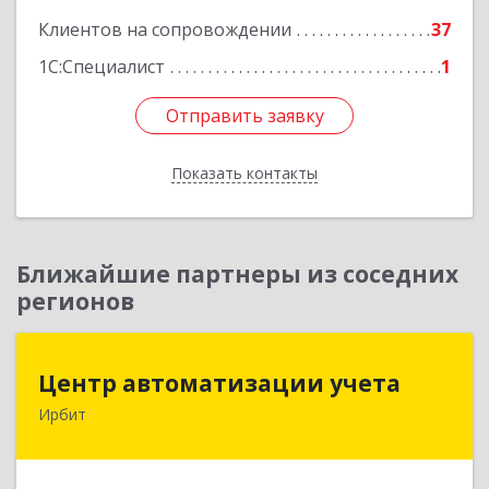
Клиентов на сопровождении
37
1С:Специалист
1
Отправить заявку
Отправить заявку
Показать контакты
Назад
Ближайшие партнеры из соседних
регионов
Центр автоматизации учета
Центр автоматизации учета
Ирбит
623854, Свердловская обл, Ирбит г, Маршала
Жукова ул, дом № 3, кв.28