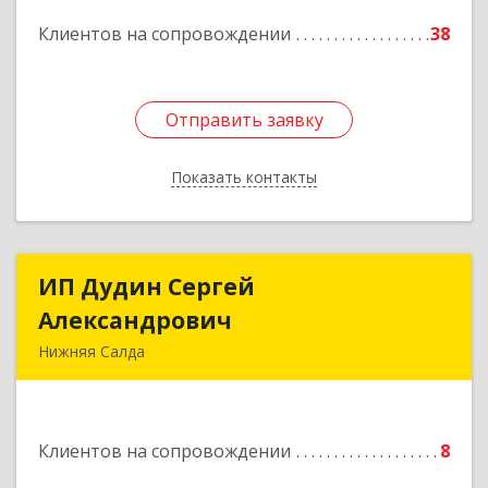
Подробнее
Клиентов на сопровождении
38
Отправить заявку
Отправить заявку
Показать контакты
Назад
ИП Дудин Сергей
ИП Дудин Сергей
Александрович
Александрович
Нижняя Салда
624740, Свердловская обл, Нижняя Салда г,
Энгельса ул, дом № 98
Клиентов на сопровождении
8
Подробнее