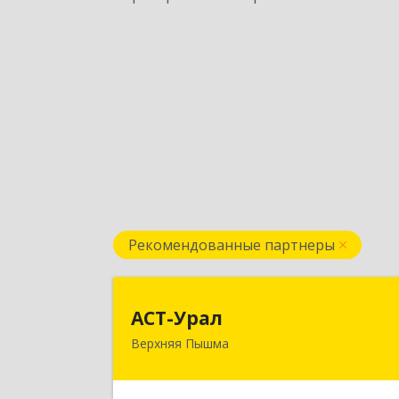
Рекомендованные партнеры
АСТ-Ура
АСТ-Урал
Верхняя Пышма
624090, Свердловская обл, Верхня
Пышма г, Уральских рабочих ул, до
№ 45А - 7