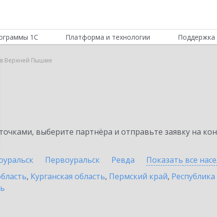
ограммы 1С
Платформа и технологии
Поддержка 
r в Верхней Пышме
очками, выберите партнёра и отправьте заявку на ко
оуральск
Первоуральск
Ревда
Показать все нас
область
,
Курганская область
,
Пермский край
,
Республика
ть