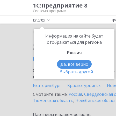
1С:Предприятие 8
Система программ
Россия
Пр
Главная
Сервисы ИТС
SellMonitor
SellMonito
Информация на сайте будет
отображаться для региона
Заказать SellMonitor
Россия
в Верхней Пышме
Да, все верно
Ознакомьтесь с информационными карт
Выбрать другой
внедрение продукта.
Екатеринбург
Краснотурьинск
Нов
Смотрите также:
Россия
,
Свердловская 
Тюменская область
,
Челябинская облас
Партнеры в вашем регионе: