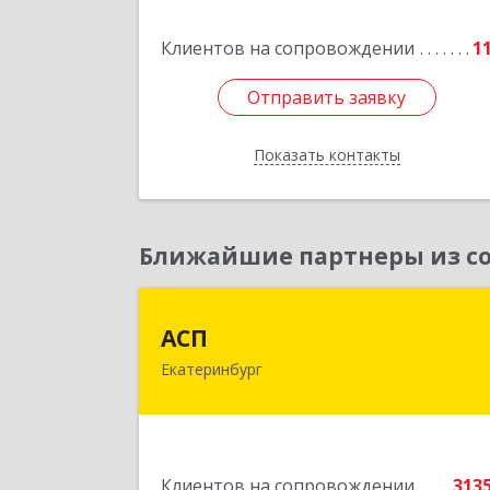
Подробне
Клиентов на сопровождении
1
Отправить заявку
Отправить заявку
Показать контакты
Назад
Ближайшие партнеры из со
АС
АСП
Екатеринбург
620075, Свердловская обл
Екатеринбург г, Карла Либкнехта ул
строение 22, оф.52
Подробне
Клиентов на сопровождении
313