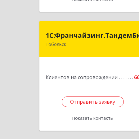
1С:Франчайзинг.ТандемБюдже
1С:Франчайзинг.Тандем
Тобольск
Подробне
Клиентов на сопровождении
6
Отправить заявку
Отправить заявку
Показать контакты
Назад