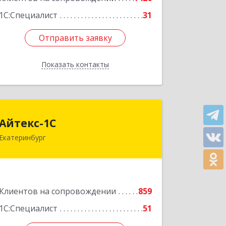
1С:Специалист
31
Отправить заявку
Отправить заявку
Показать контакты
Назад
Айтекс-1С
Айтекс-1С
Екатеринбург
620041, Свердловская обл,
Екатеринбург г, Маяковского ул, дом
№ 25А, оф.1206
Подробнее
Клиентов на сопровождении
859
1С:Специалист
51