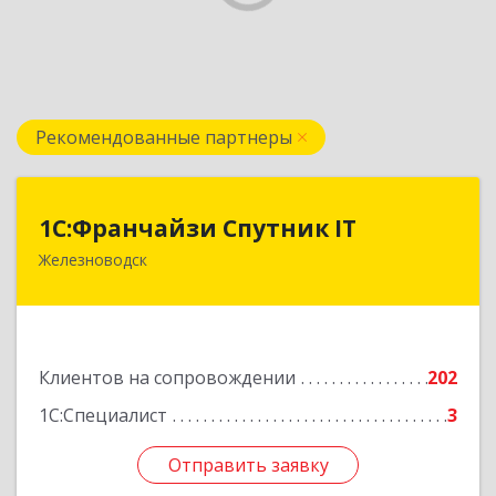
Рекомендованные партнеры
1С:Франчайзи Спутник IT
1С:Франчайзи Спутник IT
Железноводск
357430, Ставропольский край, город-курорт
Железноводск, Иноземцево п, Свободы ул, дом
№ 136
Подробнее
Клиентов на сопровождении
202
1С:Специалист
3
Отправить заявку
Отправить заявку