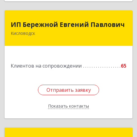
ИП Бережной Евгений Павлович
ИП Бережной Евгений Павлович
Кисловодск
357748, Ставропольский край, Кисловодск г,
Главная ул, дом № 30
Подробнее
Клиентов на сопровождении
65
Отправить заявку
Отправить заявку
Показать контакты
Назад
Компьютер-Сервис