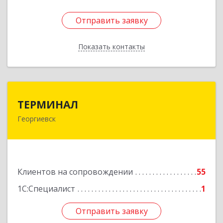
Отправить заявку
Отправить заявку
Показать контакты
Назад
ТЕРМИНАЛ
ТЕРМИНАЛ
Георгиевск
357820, Ставропольский край, Георгиевск г,
Калинина ул, дом № 109
Подробнее
Клиентов на сопровождении
55
1С:Специалист
1
Отправить заявку
Отправить заявку