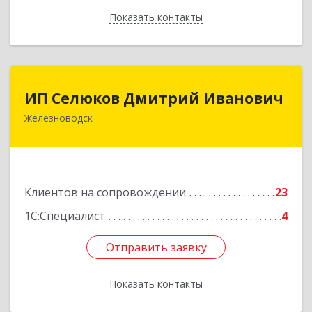
Показать контакты
Назад
ИП Селюков Дмитрий Иванович
ИП Селюков Дмитрий Иванович
Железноводск
357400, Ставропольский край, Железноводск г,
Энгельса ул, дом № 17, кв.17
Подробнее
Клиентов на сопровождении
23
1С:Специалист
4
Отправить заявку
Отправить заявку
Показать контакты
Назад