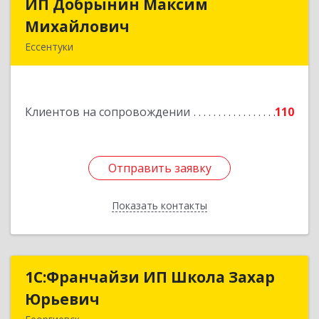
ИП Добрынин Максим
ИП Добрынин Максим
Михайлович
Михайлович
Ессентуки
357601, Ставропольский край, Ессентуки,
Спасателей, дом № 5, кв.43
Клиентов на сопровождении
110
Подробнее
Отправить заявку
Отправить заявку
Показать контакты
Назад
1С:Франчайзи ИП Школа Захар
1С:Франчайзи ИП Школа Захар
Юрьевич
Юрьевич