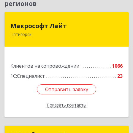
регионов
Макрософт Лайт
Макрософт Лайт
Пятигорск
357501, Ставропольский край, Пятигорск г,
Коста Хетагурова ул, дом № 4
Подробнее
Клиентов на сопровождении
1066
1С:Специалист
23
Отправить заявку
Отправить заявку
Показать контакты
Назад