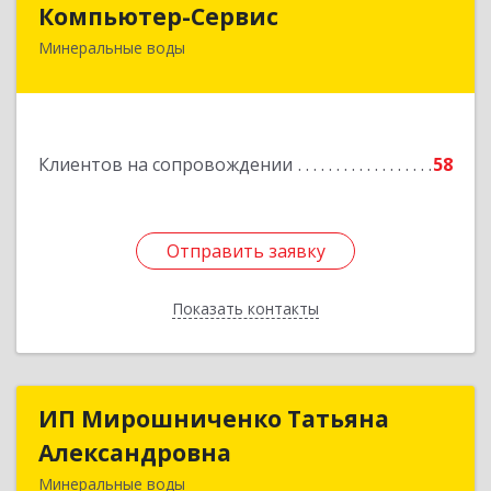
Компьютер-Сервис
Минеральные воды
357202, Ставропольский край, Минеральные
Воды г, Гагарина ул, дом № 48
Подробнее
Клиентов на сопровождении
58
Отправить заявку
Отправить заявку
Показать контакты
Назад
ИП Мирошниченко Татьяна
ИП Мирошниченко Татьяна
Александровна
Александровна
Минеральные воды