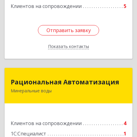
Клиентов на сопровождении
5
Отправить заявку
Отправить заявку
Показать контакты
Назад
Рациональная Автоматизация
Рациональная Автоматизация
Минеральные воды
357209, Ставропольский край, м.о.
Минераловодский, Минеральные Воды г, 22
Партсъезда пр-кт, домовладение № 9, корпус 1
Подробнее
Клиентов на сопровождении
4
1С:Специалист
1