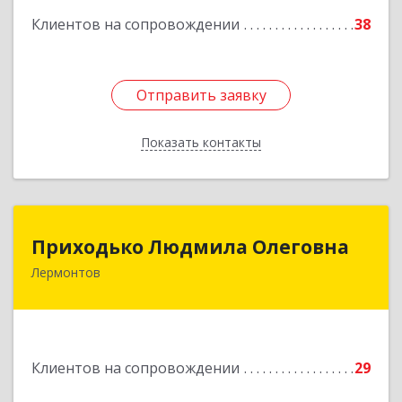
Клиентов на сопровождении
38
Отправить заявку
Отправить заявку
Показать контакты
Назад
Приходько Людмила Олеговна
Приходько Людмила Олеговна
Лермонтов
357341, Лермонтов г, П.Лумумбы ул, дом №
43/2, кв.44
Подробнее
Клиентов на сопровождении
29