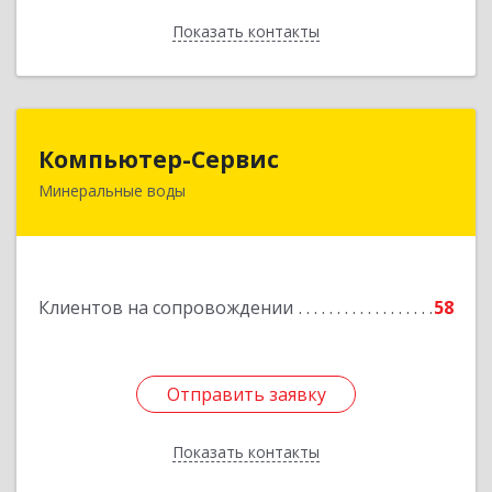
Показать контакты
Назад
Компьютер-Сервис
Компьютер-Сервис
Минеральные воды
357202, Ставропольский край, Минеральные
Воды г, Гагарина ул, дом № 48
Подробнее
Клиентов на сопровождении
58
Отправить заявку
Отправить заявку
Показать контакты
Назад