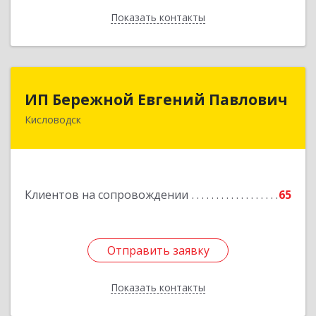
Показать контакты
Назад
ИП Бережной Евгений Павлович
ИП Бережной Евгений Павлович
Кисловодск
357748, Ставропольский край, Кисловодск г,
Главная ул, дом № 30
Подробнее
Клиентов на сопровождении
65
Отправить заявку
Отправить заявку
Показать контакты
Назад