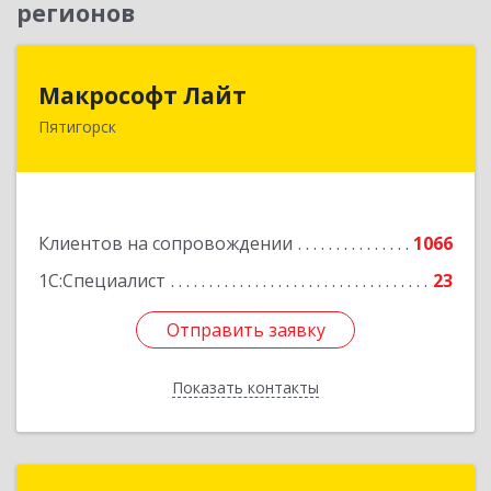
регионов
Макрософт Лайт
Макрософт Лайт
Пятигорск
357501, Ставропольский край, Пятигорск г,
Коста Хетагурова ул, дом № 4
Подробнее
Клиентов на сопровождении
1066
1С:Специалист
23
Отправить заявку
Отправить заявку
Показать контакты
Назад