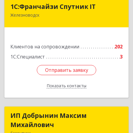
1С:Франчайзи Спутник IT
1С:Франчайзи Спутник IT
Железноводск
357430, Ставропольский край, город-курорт
Железноводск, Иноземцево п, Свободы ул, дом
№ 136
Подробнее
Клиентов на сопровождении
202
1С:Специалист
3
Отправить заявку
Отправить заявку
Показать контакты
Назад
ИП Добрынин Максим
ИП Добрынин Максим
Михайлович
Михайлович