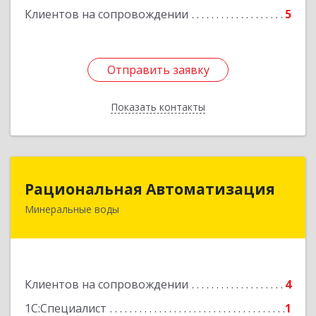
Клиентов на сопровождении
5
Отправить заявку
Отправить заявку
Показать контакты
Назад
Рациональная Автоматизация
Рациональная Автоматизация
Минеральные воды
357209, Ставропольский край, м.о.
Минераловодский, Минеральные Воды г, 22
Партсъезда пр-кт, домовладение № 9, корпус 1
Подробнее
Клиентов на сопровождении
4
1С:Специалист
1