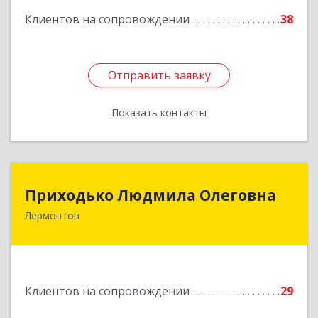
Клиентов на сопровождении
38
Отправить заявку
Отправить заявку
Показать контакты
Назад
Приходько Людмила Олеговна
Приходько Людмила Олеговна
Лермонтов
357341, Лермонтов г, П.Лумумбы ул, дом №
43/2, кв.44
Подробнее
Клиентов на сопровождении
29