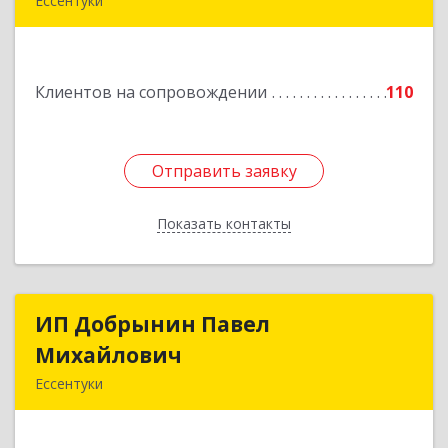
Ессентуки
357601, Ставропольский край, Ессентуки,
Спасателей, дом № 5, кв.43
Клиентов на сопровождении
110
Подробнее
Отправить заявку
Отправить заявку
Показать контакты
Назад
ИП Добрынин Павел
ИП Добрынин Павел
Михайлович
Михайлович
Ессентуки
Подробнее