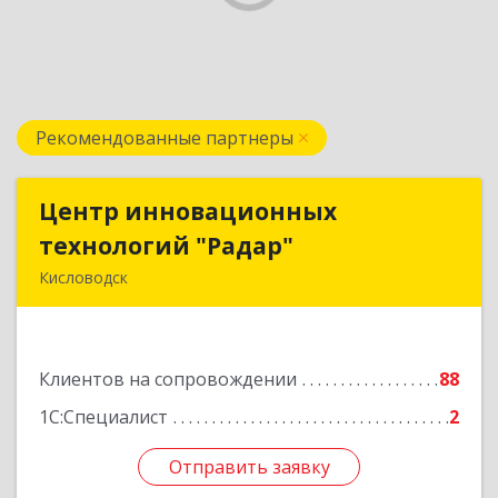
Рекомендованные партнеры
Центр инновационных
Центр инновационных
технологий "Радар"
технологий "Радар"
Кисловодск
357000, Ставропольский край, Кисловодск г,
Цандера проезд, дом № 2
Клиентов на сопровождении
88
Подробнее
1С:Специалист
2
Отправить заявку
Отправить заявку