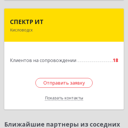
СПЕКТР ИТ
СПЕКТР ИТ
Кисловодск
357736, Ставропольский край, Кисловодск г,
Ставропольская ул, дом № 8
Подробнее
Клиентов на сопровождении
18
Отправить заявку
Отправить заявку
Показать контакты
Назад
Ближайшие партнеры из соседних