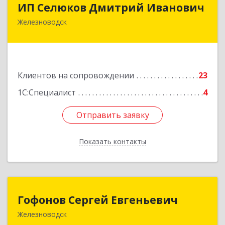
ИП Селюков Дмитрий Иванович
Железноводск
357400, Ставропольский край, Железноводск г,
Энгельса ул, дом № 17, кв.17
Подробнее
Клиентов на сопровождении
23
1С:Специалист
4
Отправить заявку
Отправить заявку
Показать контакты
Назад
Гофонов Сергей Евгеньевич
Гофонов Сергей Евгеньевич
Железноводск