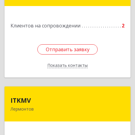
Подробнее
Клиентов на сопровождении
2
Отправить заявку
Отправить заявку
Показать контакты
Назад
ITKMV
ITKMV
Лермонтов
Подробнее