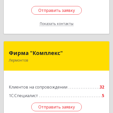
Отправить заявку
Отправить заявку
Показать контакты
Назад
Фирма "Комплекс"
Фирма "Комплекс"
Лермонтов
357348, Ставропольский край, Лермонтов г,
Острогорка с, Степная ул, дом № 46, а
Подробнее
Клиентов на сопровождении
32
1С:Специалист
5
Отправить заявку
Отправить заявку