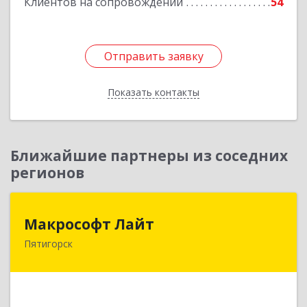
Клиентов на сопровождении
54
Отправить заявку
Отправить заявку
Показать контакты
Назад
Ближайшие партнеры из соседних
регионов
Макрософт Лайт
Макрософт Лайт
Пятигорск
357501, Ставропольский край, Пятигорск г,
Коста Хетагурова ул, дом № 4
Подробнее