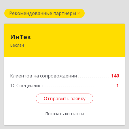
Рекомендованные партнеры
ИнТек
ИнТек
Беслан
363000, Северная Осетия - Алания Респ,
Правобережный, Беслан г, Комсомольская ул,
дом № 69
Подробнее
Клиентов на сопровождении
140
1С:Специалист
1
Отправить заявку
Отправить заявку
Показать контакты
Назад