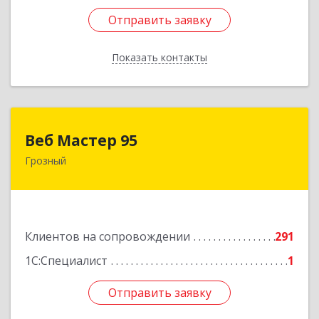
Отправить заявку
Отправить заявку
Показать контакты
Назад
Веб Мастер 95
Веб Мастер 95
Грозный
364050, Чеченская Респ, Грозный г, Им
Гайрбекова Муслима Гайрбековича ул, дом №
72
Подробнее
Клиентов на сопровождении
291
1С:Специалист
1
Отправить заявку
Отправить заявку