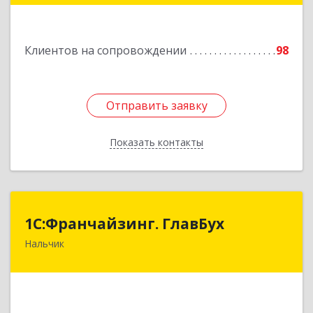
Подробнее
Клиентов на сопровождении
98
Отправить заявку
Отправить заявку
Показать контакты
Назад
1С:Франчайзинг. ГлавБух
1С:Франчайзинг. ГлавБух
Нальчик
360000, Кабардино-Балкарская Респ, Нальчик г,
Пачева ул, дом № 13, ТОД Европа, этаж 3, оф.2
Подробнее