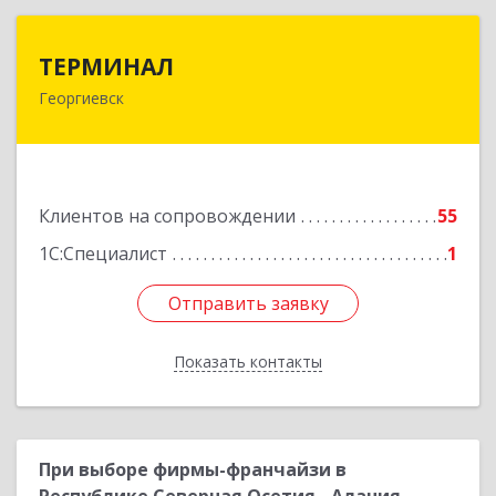
ТЕРМИНАЛ
ТЕРМИНАЛ
Георгиевск
357820, Ставропольский край, Георгиевск г,
Калинина ул, дом № 109
Подробнее
Клиентов на сопровождении
55
1С:Специалист
1
Отправить заявку
Отправить заявку
Показать контакты
Назад
При выборе фирмы-франчайзи в