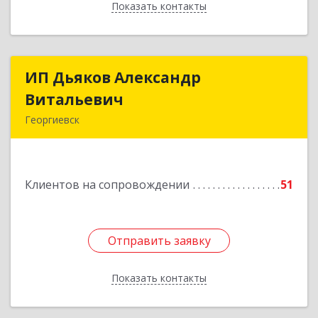
Показать контакты
Назад
ИП Дьяков Александр
ИП Дьяков Александр
Витальевич
Витальевич
Георгиевск
Подробнее
Клиентов на сопровождении
51
Отправить заявку
Отправить заявку
Показать контакты
Назад