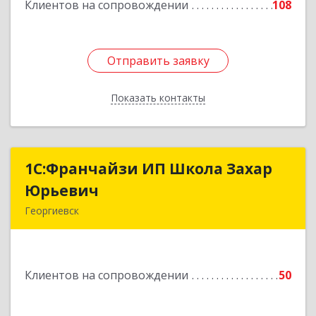
Клиентов на сопровождении
108
Отправить заявку
Отправить заявку
Показать контакты
Назад
1С:Франчайзи ИП Школа Захар
1С:Франчайзи ИП Школа Захар
Юрьевич
Юрьевич
Георгиевск
357840, Ставропольский край, Георгиевский р-
н, Александрийская ст-ца, Курдюмовский пер,
дом № 10
Клиентов на сопровождении
50
Подробнее