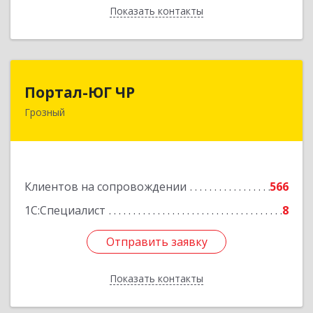
Показать контакты
Назад
Портал-ЮГ ЧР
Портал-ЮГ ЧР
Грозный
364906, Чеченская Респ, Грозный г, Путина пр-
кт, дом № 30
Подробнее
Клиентов на сопровождении
566
1С:Специалист
8
Отправить заявку
Отправить заявку
Показать контакты
Назад