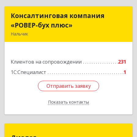
Консалтинговая компания
Консалтинговая компания
«РОВЕР-бух плюс»
«РОВЕР-бух плюс»
Нальчик
360004, Кабардино-Балкарская Респ, Нальчик г,
Кирова ул, дом № 233
Клиентов на сопровождении
231
Подробнее
1С:Специалист
1
Отправить заявку
Отправить заявку
Показать контакты
Назад
Диалог