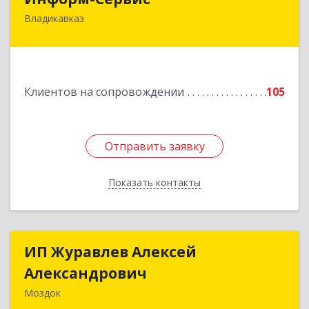
Владикавказ
362020, Северная Осетия - Алания Респ,
Владикавказ г, Островского ул, дом № 12, пом.3
Подробнее
Клиентов на сопровождении
105
Отправить заявку
Отправить заявку
Показать контакты
Назад
ИП Журавлев Алексей
ИП Журавлев Алексей
Александрович
Александрович
Моздок
363750, Северная Осетия - Алания Респ, Моздок