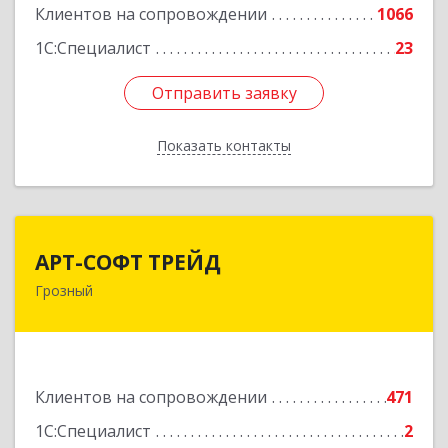
Клиентов на сопровождении
1066
1С:Специалист
23
Отправить заявку
Отправить заявку
Показать контакты
Назад
АРТ-СОФТ ТРЕЙД
АРТ-СОФТ ТРЕЙД
Грозный
364013, Чеченская Респ, Грозный г, Полярников
ул, дом № 36А
Подробнее
Клиентов на сопровождении
471
1С:Специалист
2