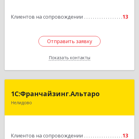
Подробнее
Клиентов на сопровождении
13
Отправить заявку
Отправить заявку
Показать контакты
Назад
1С:Франчайзинг.Альтаро
1С:Франчайзинг.Альтаро
Нелидово
172527, Тверская обл, Нелидово г, Матросова
ул, дом № 22, оф.1
Подробнее
Клиентов на сопровождении
13