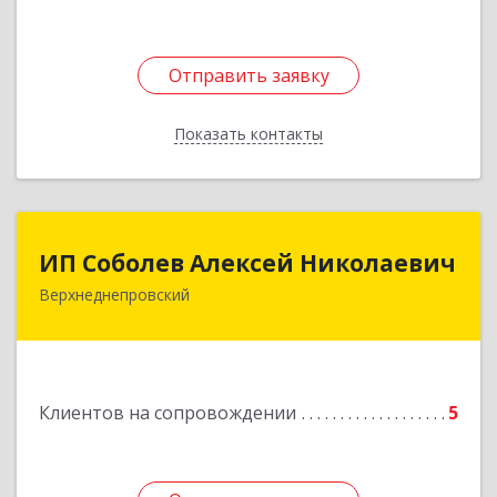
Отправить заявку
Отправить заявку
Показать контакты
Назад
ИП Соболев Алексей Николаевич
ИП Соболев Алексей Николаевич
Верхнеднепровский
Подробнее
Клиентов на сопровождении
5