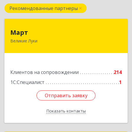
Рекомендованные партнеры
Март
Март
Великие Луки
182113, Псковская обл, Великие Луки г,
Ботвина ул, дом № 17 А, пом.1003
Подробнее
Клиентов на сопровождении
214
1С:Специалист
1
Отправить заявку
Отправить заявку
Показать контакты
Назад