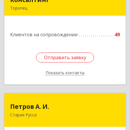
Торопец
172840, Тверская обл, Торопец г, Гоголя ул,
дом № 13
Клиентов на сопровождении
49
Подробнее
Отправить заявку
Отправить заявку
Показать контакты
Назад
Петров А. И.
Петров А. И.
Старая Русса
Старая Русса, пер.Волотовский, д.23