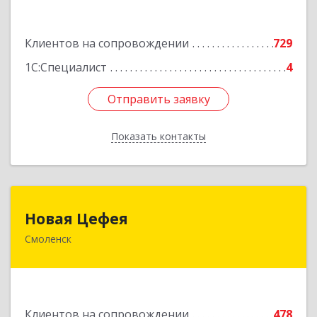
Подробнее
Клиентов на сопровождении
729
1С:Специалист
4
Отправить заявку
Отправить заявку
Показать контакты
Назад
Новая Цефея
Новая Цефея
Смоленск
214018, Смоленская обл, Смоленск г, Раевского
ул, дом № 10
Подробнее
Клиентов на сопровождении
478