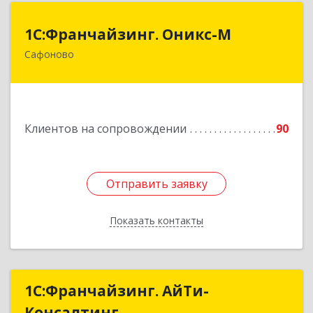
1С:Франчайзинг. Оникс-М
1С:Франчайзинг. Оникс-М
Сафоново
215500, Смоленская обл, Сафоновский р-н,
Сафоново г, Революционная ул, дом № 9а
Подробнее
Клиентов на сопровождении
90
Отправить заявку
Отправить заявку
Показать контакты
Назад
1С:Франчайзинг. АйТи-
1С:Франчайзинг. АйТи-
Консалтинг
Консалтинг