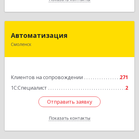
Автоматизация
Автоматизация
Смоленск
214019, Смоленская обл, Смоленск г, Марии
Октябрьской ул, дом № 16, оф.107
Подробнее
Клиентов на сопровождении
271
1С:Специалист
2
Отправить заявку
Отправить заявку
Показать контакты
Назад