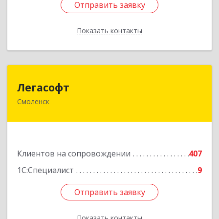
Отправить заявку
Отправить заявку
Показать контакты
Назад
Легасофт
Легасофт
Смоленск
214018, Смоленская обл, Смоленск г, Ново-
Рославльская ул, дом № 13
Подробнее
Клиентов на сопровождении
407
1С:Специалист
9
Отправить заявку
Отправить заявку
Показать контакты
Назад