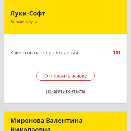
Луки-Софт
Луки-Софт
Великие Луки
182113, Псковская обл, Великие Луки г,
Октябрьский пр-кт, дом № 56А, оф.2
Подробнее
Клиентов на сопровождении
101
Отправить заявку
Отправить заявку
Показать контакты
Назад
Миронова Валентина
Миронова Валентина
Николаевна
Николаевна