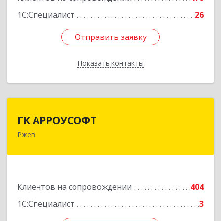
1С:Специалист
26
Отправить заявку
Отправить заявку
Показать контакты
Назад
ГК АРРОУСОФТ
ГК АРРОУСОФТ
Ржев
172381, Тверская обл, м.о. Ржевский, Ржев г,
Большая Спасская ул, дом № 15, кв.2А
Подробнее
Клиентов на сопровождении
404
1С:Специалист
3