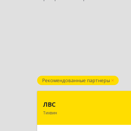
Рекомендованные партнеры
ЛВ
ЛВС
Тихвин
187553, Ленинградская обл
Тихвинский р-н, Тихвин г, Ярослав
Иванова ул, дом № 1, пом.58