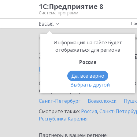
1С:Предприятие 8
Система программ
Россия
Пр
Главная
Сервисы ИТС
Премиальная поддержка
Информация на сайте будет
отображаться для региона
Заказать Премиальн
Россия
в Тихвине
Да, все верно
Ознакомьтесь с информационными карт
Выбрать другой
внедрение продукта.
Санкт-Петербург
Всеволожск
Пушк
Смотрите также:
Россия
,
Санкт-Петербур
Республика Карелия
Партнеры в вашем регионе: