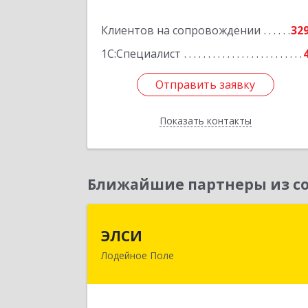
Подробне
Клиентов на сопровождении
32
1С:Специалист
Отправить заявку
Отправить заявку
Показать контакты
Назад
Ближайшие партнеры из со
ЭЛС
ЭЛСИ
Лодейное Поле
187700, Ленинградская обл, Лодейно
Поле г, Коммунаров ул, дом № 