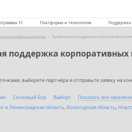
ограммы 1С
Платформа и технологии
Поддержка 
 корпоративных клиентов
Премиальная поддержка корпоративных кли
ая поддержка корпоративных 
очками, выберите партнёра и отправьте заявку на ко
ин
Сосновый Бор
Выборг
Показать все населен
г и Ленинградская область
,
Вологодская область
,
Новго