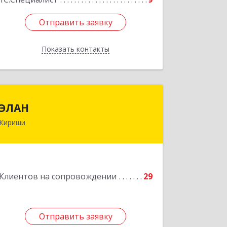
Отправить заявку
Отправить заявку
Показать контакты
Назад
ЭЛАН
ЭЛАН
Кириши
187110, Ленинградская обл, Кириши г,
Ленина пр-кт, дом № 45, оф.4-9
Подробнее
Клиентов на сопровождении
29
Отправить заявку
Отправить заявку