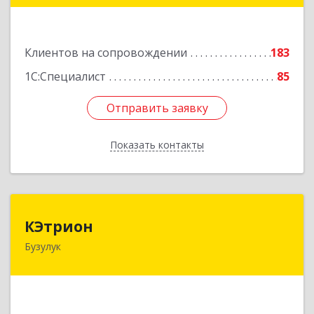
Подробнее
Клиентов на сопровождении
183
1С:Специалист
85
Отправить заявку
Отправить заявку
Показать контакты
Назад
КЭтрион
КЭтрион
Бузулук
461040, Оренбургская обл, Бузулук г, Пушкина
ул, дом № 3Б
Подробнее