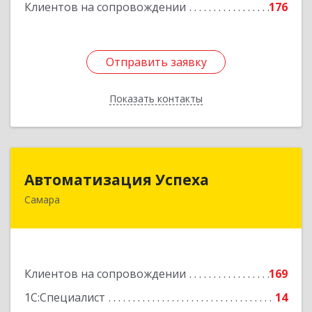
Клиентов на сопровождении
176
Отправить заявку
Отправить заявку
Показать контакты
Назад
Автоматизация Успеха
Автоматизация Успеха
Самара
443011, Самарская обл, Самара г, 22
Партсъезда ул, дом № 207, оф.14
Подробнее
Клиентов на сопровождении
169
1С:Специалист
14