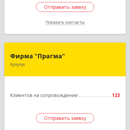
Отправить заявку
Отправить заявку
Показать контакты
Назад
Фирма "Прагма"
Фирма "Прагма"
Бузулук
461040, Оренбургская обл, Бузулукский р-н,
Бузулук г, Пушкина ул, дом № 10
Подробнее
Клиентов на сопровождении
123
Отправить заявку
Отправить заявку