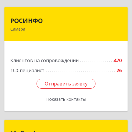
РОСИНФО
РОСИНФО
Самара
443069, Самарская обл, Самара г, Авроры ул,
дом № 110, оф.24
Подробнее
Клиентов на сопровождении
470
1С:Специалист
26
Отправить заявку
Отправить заявку
Показать контакты
Назад
Майсофт