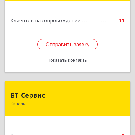
Подробнее
Клиентов на сопровождении
11
Отправить заявку
Отправить заявку
Показать контакты
Назад
ВТ-Сервис
ВТ-Сервис
Кинель
446436, Самарская обл, Кинель г, Маяковского
ул, дом № 61
Подробнее