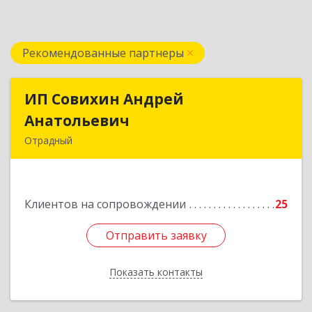
Рекомендованные партнеры
ИП Совихин Андрей
ИП Совихин Андрей
Анатольевич
Анатольевич
Отрадный
446300, Самарская обл, Отрадный г, Ленина ул,
дом № 3, кв.85
Клиентов на сопровождении
25
Подробнее
Отправить заявку
Отправить заявку
Показать контакты
Назад