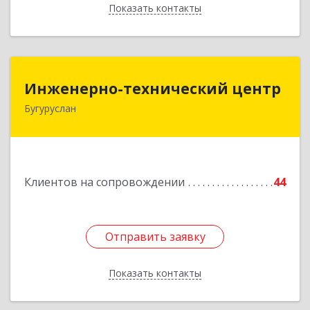
Показать контакты
Назад
Инженерно-технический центр
Инженерно-технический центр
Бугуруслан
461633, Оренбургская обл, Бугуруслан г,
Больничный пер, дом № 8
Подробнее
Клиентов на сопровождении
44
Отправить заявку
Отправить заявку
Показать контакты
Назад