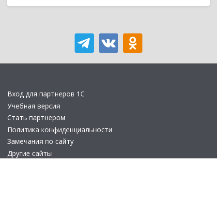
Вход для партнеров 1С
Учебная версия
Стать партнером
Политика конфиденциальности
Замечания по сайту
Другие сайты
Телефон:
+7 (495) 737-92-57
Email:
site_v8@1c.ru
Отдел продаж:
г. Москва
,
улица Селезнёвская, дом 21