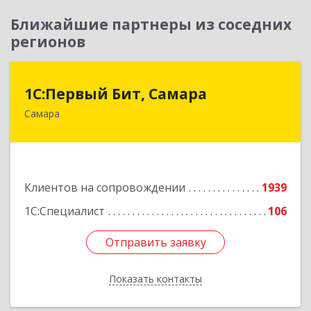
Ближайшие партнеры из соседних
регионов
1С:Первый Бит, Самара
1С:Первый Бит, Самара
Самара
443013, Самарская обл, Самара г, Дачная ул,
дом № 24, пом.2/25
Подробнее
Клиентов на сопровождении
1939
1С:Специалист
106
Отправить заявку
Отправить заявку
Показать контакты
Назад