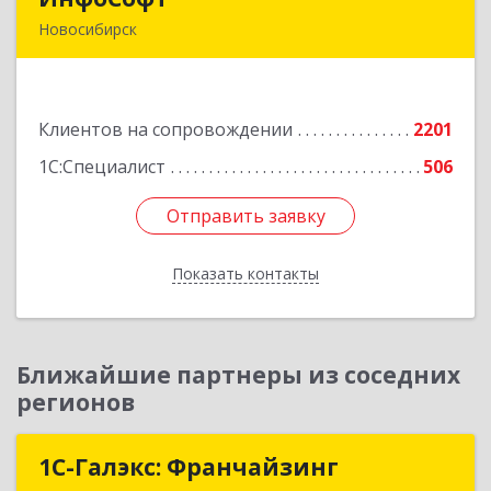
Новосибирск
630091, Новосибирская обл, Новосибирск г,
Крылова ул, дом № 31
Клиентов на сопровождении
2201
Подробнее
1С:Специалист
506
Отправить заявку
Отправить заявку
Показать контакты
Назад
Ближайшие партнеры из соседних
регионов
1С-Галэкс: Франчайзинг
1С-Галэкс: Франчайзинг