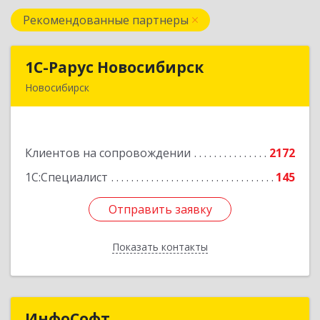
Рекомендованные партнеры
1С-Рарус Новосибирск
1С-Рарус Новосибирск
Новосибирск
630015, Новосибирская обл, Новосибирск г,
Планетная ул, дом № 30,производственный
корпус 2Б, пом.5а
Клиентов на сопровождении
2172
Подробнее
1С:Специалист
145
Отправить заявку
Отправить заявку
Показать контакты
Назад
ИнфоСофт
ИнфоСофт