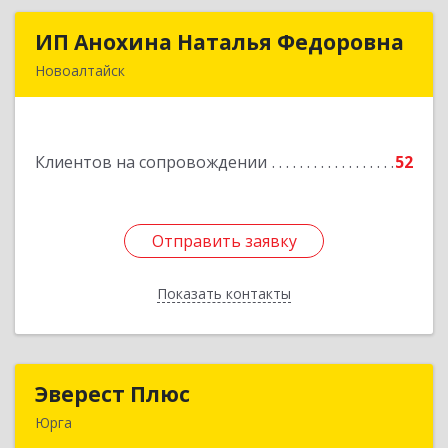
ИП Анохина Наталья Федоровна
ИП Анохина Наталья Федоровна
Новоалтайск
658041, Алтайский край, Новоалтайск г,
Белоярская ул, дом № 132
Клиентов на сопровождении
52
Подробнее
Отправить заявку
Отправить заявку
Показать контакты
Назад
Эверест Плюс
Эверест Плюс
Юрга
652055, Кемеровская обл, Юрга г, Московская