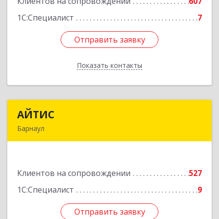
Клиентов на сопровождении
607
Подробнее
1С:Специалист
7
Отправить заявку
Отправить заявку
Показать контакты
Назад
АЙТИС
АЙТИС
Барнаул
656067, Алтайский край, Барнаул г, Взлетная ул,
дом № 65
Клиентов на сопровождении
527
Подробнее
1С:Специалист
9
Отправить заявку
Отправить заявку