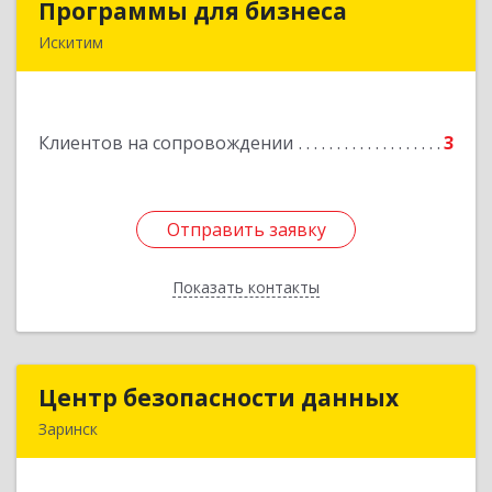
Программы для бизнеса
Программы для бизнеса
Искитим
Подробнее
Клиентов на сопровождении
3
Отправить заявку
Отправить заявку
Показать контакты
Назад
Центр безопасности данных
Центр безопасности данных
Заринск
659100, Алтайский край, Заринск г, Таратынова
ул, дом № 11, кв.9