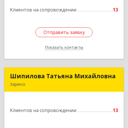
Клиентов на сопровождении
13
Подробнее
Отправить заявку
Отправить заявку
Показать контакты
Назад
Шипилова Татьяна Михайловна
Шипилова Татьяна Михайловна
Заринск
Подробнее
Клиентов на сопровождении
13