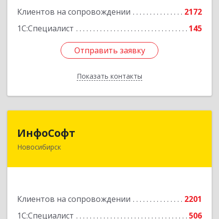
Подробнее
Клиентов на сопровождении
2172
1С:Специалист
145
Отправить заявку
Отправить заявку
Показать контакты
Назад
ИнфоСофт
ИнфоСофт
Новосибирск
630091, Новосибирская обл, Новосибирск г,
Крылова ул, дом № 31
Подробнее
Клиентов на сопровождении
2201
1С:Специалист
506