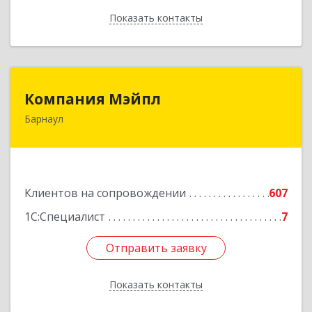
Показать контакты
Назад
Компания Мэйпл
Компания Мэйпл
Барнаул
656038, Алтайский край, Барнаул г,
Комсомольский пр-кт, дом № 112
Подробнее
Клиентов на сопровождении
607
1С:Специалист
7
Отправить заявку
Отправить заявку
Показать контакты
Назад