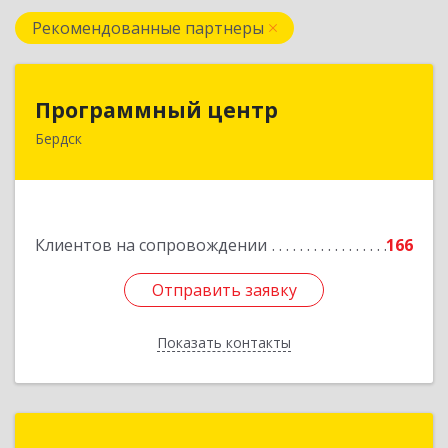
Рекомендованные партнеры
Программный центр
Программный центр
Бердск
633004, Новосибирская обл, Бердск г,
Химзаводская ул, дом № 9/4
Подробнее
Клиентов на сопровождении
166
Отправить заявку
Отправить заявку
Показать контакты
Назад
Пульс-Про