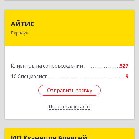
АЙТИС
АЙТИС
Барнаул
656067, Алтайский край, Барнаул г, Взлетная ул,
дом № 65
Подробнее
Клиентов на сопровождении
527
1С:Специалист
9
Отправить заявку
Отправить заявку
Показать контакты
Назад
ИП Кузнецов Алексей
ИП Кузнецов Алексей