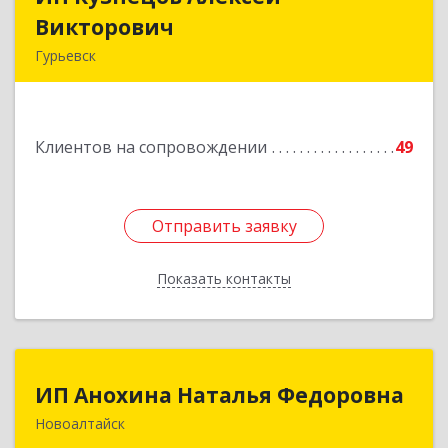
Викторович
Викторович
Гурьевск
652780, Кемеровская обл, Гурьевский р-н,
Гурьевск г, Суворова ул, дом № 32
Клиентов на сопровождении
49
Подробнее
Отправить заявку
Отправить заявку
Показать контакты
Назад
ИП Анохина Наталья Федоровна
ИП Анохина Наталья Федоровна
Новоалтайск
658041, Алтайский край, Новоалтайск г,