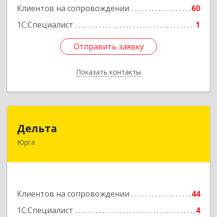
Клиентов на сопровождении
60
1С:Специалист
1
Отправить заявку
Отправить заявку
Показать контакты
Назад
Дельта
Дельта
Юрга
652050, Кемеровская область - Кузбасс обл,
Юрга г, Ленинградская ул, дом № 52, оф.32
Подробнее
Клиентов на сопровождении
44
1С:Специалист
4