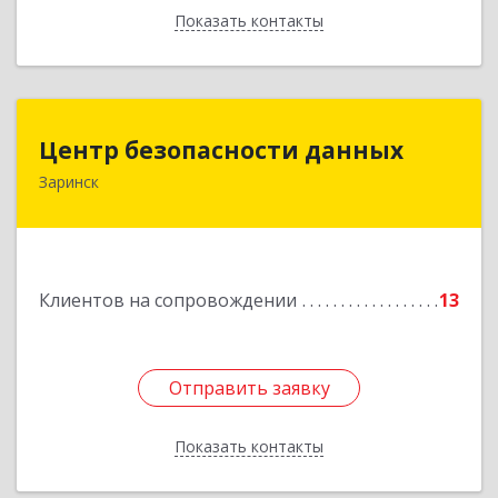
Показать контакты
Назад
Центр безопасности данных
Центр безопасности данных
Заринск
659100, Алтайский край, Заринск г, Таратынова
ул, дом № 11, кв.9
Подробнее
Клиентов на сопровождении
13
Отправить заявку
Отправить заявку
Показать контакты
Назад