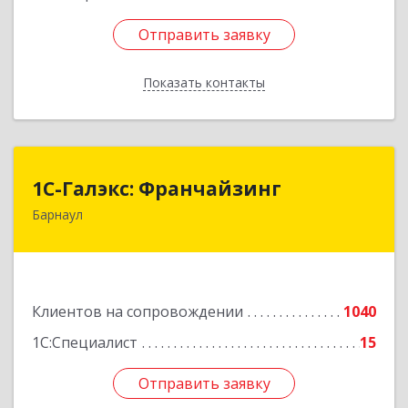
Отправить заявку
Отправить заявку
Показать контакты
Назад
1С-Галэкс: Франчайзинг
1С-Галэкс: Франчайзинг
Барнаул
656015, Алтайский край, Барнаул г, Деповская
ул, дом № 7, каб.А-105
Подробнее
Клиентов на сопровождении
1040
1С:Специалист
15
Отправить заявку
Отправить заявку