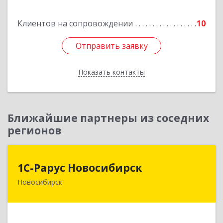
Подробнее
Клиентов на сопровождении
10
Отправить заявку
Отправить заявку
Показать контакты
Назад
Ближайшие партнеры из соседних
регионов
1С-Рарус Новосибирск
1С-Рарус Новосибирск
Новосибирск
630015, Новосибирская обл, Новосибирск г,
Планетная ул, дом № 30,производственный
корпус 2Б, пом.5а