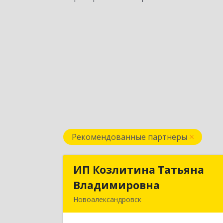
Рекомендованные партнеры
ИП Козлитина Татьяна
ИП Козлитина Татьян
Владимировна
Владимировн
Новоалександровск
356000, Ставропольский край
Новоалександровск г, Гайдара пер