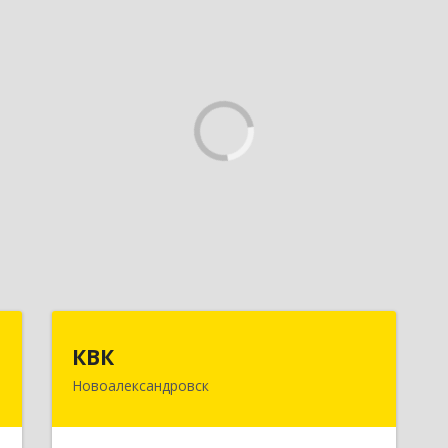
а
КВК
КВК
а
Новоалександровск
356000, Ставропольский край,
Новоалександровск г, Маршала
,
Жукова ул, дом № 50
,