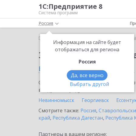
1С:Предприятие 8
Система программ
Россия
Пр
Главная
Сервисы ИТС
Премиальная поддержка
Информация на сайте будет
отображаться для региона
Заказать Премиальн
Россия
в Новоалександровске
Да, все верно
Ознакомьтесь с информационными карт
Выбрать другой
внедрение продукта.
Невинномысск
Георгиевск
Ессенту
Смотрите также:
Россия
,
Ставропольски
край
,
Республика Дагестан
,
Республика 
Партнеры в вашем регионе: