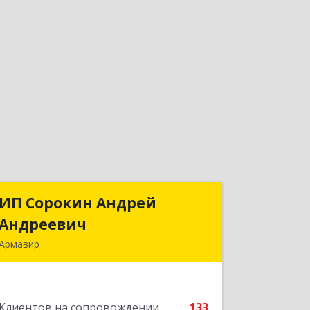
ИП Сорокин Андрей
ИП Сорокин Андрей
Андреевич
Андреевич
Армавир
352900, Краснодарский край,
Армавир г, Ф.Энгельса ул, дом № 25,
кв.309
Клиентов на сопровождении
133