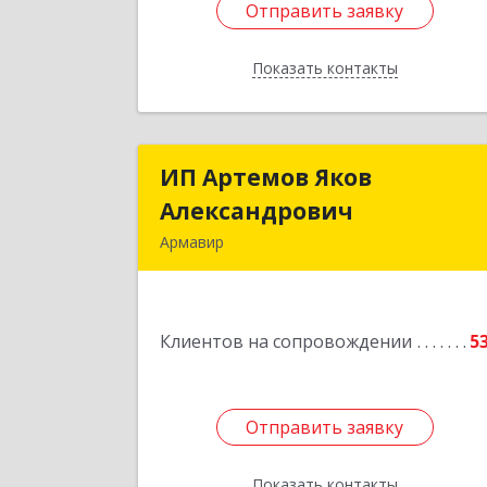
Отправить заявку
Отправить заявку
Показать контакты
Назад
ИП Артемов Яков
ИП Артемов Яко
Александрович
Александрови
Армавир
Подробне
Клиентов на сопровождении
5
Отправить заявку
Отправить заявку
Показать контакты
Назад