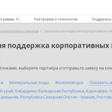
ограммы 1С
Платформа и технологии
Поддержка 
 корпоративных клиентов
Премиальная поддержка корпоративных кли
ая поддержка корпоративных 
очками, выберите партнёра и отправьте заявку на ко
ки
Минеральные воды
Железноводск
Показать 
й край
,
Кабардино-Балкарская Республика
,
Карачаево-Ч
Калмыкия
,
Республика Северная Осетия - Алания
,
Ростовс