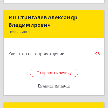
ИП Стригалев Александр
ИП Стригалев Александр
Владимирович
Владимирович
Переяславка рп
682910, Хабаровский край, Имени Лазо р-н,
Переяславка рп, Ленина ул, дом № 30, оф.1
Клиентов на сопровождении
96
Подробнее
Отправить заявку
Отправить заявку
Показать контакты
Назад