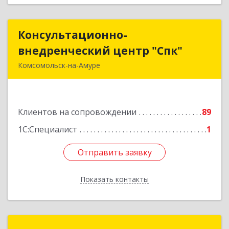
Консультационно-
Консультационно-
внедренческий центр "Спк"
внедренческий центр "Спк"
Комсомольск-на-Амуре
681013, Хабаровский край, Комсомольск-на-
Амуре г, Димитрова, дом № 5, кв.302
Клиентов на сопровождении
89
Подробнее
1С:Специалист
1
Отправить заявку
Отправить заявку
Показать контакты
Назад