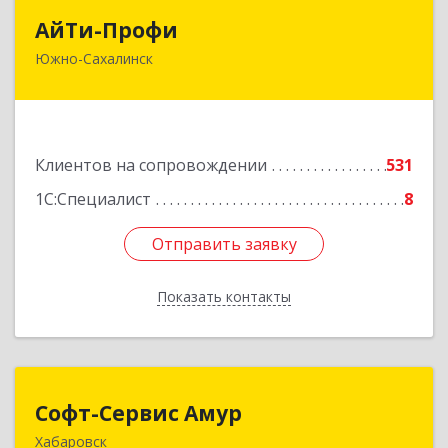
АйТи-Профи
АйТи-Профи
Южно-Сахалинск
693023, Сахалинская обл, город Южно-
Сахалинск г.о., Южно-Сахалинск г, Емельянова
А.О. ул, дом № 4
Подробнее
Клиентов на сопровождении
531
1С:Специалист
8
Отправить заявку
Отправить заявку
Показать контакты
Назад
Софт-Сервис Амур
Софт-Сервис Амур
Хабаровск
680000, Хабаровский край, Хабаровск г,