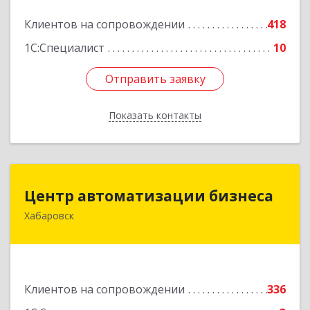
Подробнее
Клиентов на сопровождении
418
1С:Специалист
10
Отправить заявку
Отправить заявку
Показать контакты
Назад
Центр автоматизации бизнеса
Центр автоматизации бизнеса
Хабаровск
680030, Хабаровский край, Хабаровск г, Ленина
ул, дом № 4, оф.802
Подробнее
Клиентов на сопровождении
336