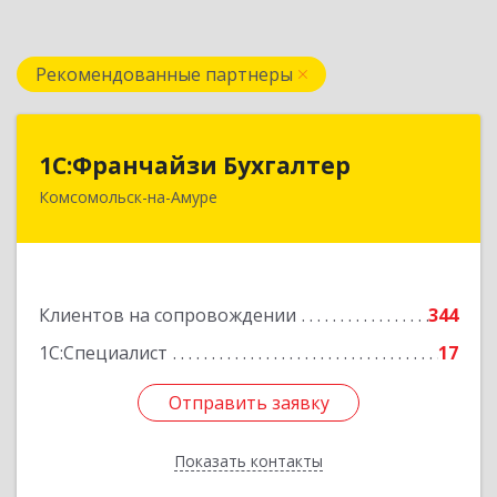
Рекомендованные партнеры
1С:Франчайзи Бухгалтер
1С:Франчайзи Бухгалтер
Комсомольск-на-Амуре
681000, Хабаровский край, Комсомольск-на-
Амуре г, Красногвардейская ул, дом № 14,
оф.202
Подробнее
Клиентов на сопровождении
344
1С:Специалист
17
Отправить заявку
Отправить заявку
Показать контакты
Назад