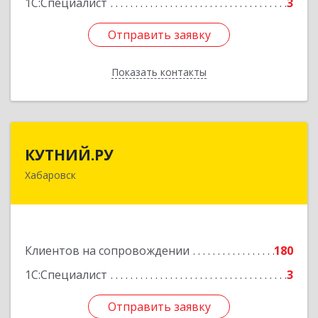
1С:Специалист
3
Отправить заявку
Отправить заявку
Показать контакты
Назад
КУТНИЙ.РУ
КУТНИЙ.РУ
Хабаровск
680007, Хабаровский край, Хабаровск г,
Шевчука ул, дом № 42, оф.505
Подробнее
Клиентов на сопровождении
180
1С:Специалист
3
Отправить заявку
Отправить заявку