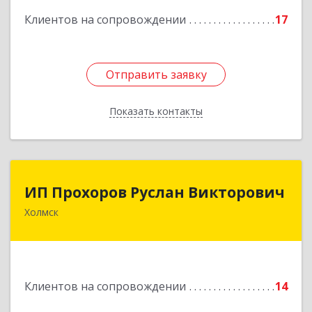
кв.9
Клиентов на сопровождении
17
Подробнее
Отправить заявку
Отправить заявку
Показать контакты
Назад
ИП Прохоров Руслан Викторович
ИП Прохоров Руслан Викторович
Холмск
694620, Сахалинская обл, Холмский р-н, Холмск
г, Александра Матросова ул, дом № 6Б, кв.32
Подробнее
Клиентов на сопровождении
14