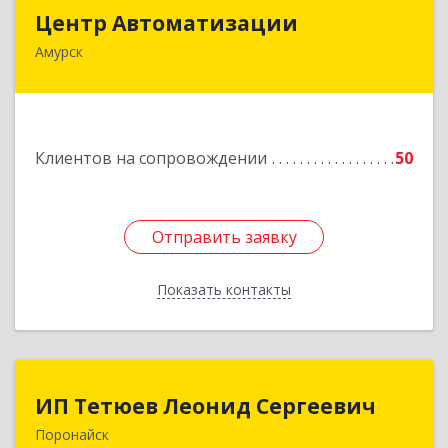
Центр Автоматизации
Центр Автоматизации
Амурск
682640, Хабаровский край, Амурск г, Мира пр-
кт, дом № 55, оф.2
Подробнее
Клиентов на сопровождении
50
Отправить заявку
Отправить заявку
Показать контакты
Назад
ИП Тетюев Леонид Сергеевич
ИП Тетюев Леонид Сергеевич
Поронайск
694242, Сахалинская обл, Поронайск г, Фрунзе