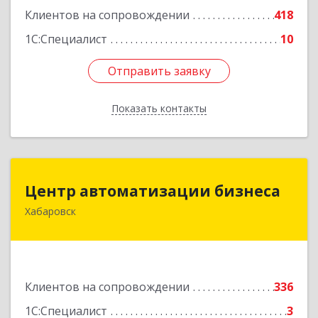
Клиентов на сопровождении
418
1С:Специалист
10
Отправить заявку
Отправить заявку
Показать контакты
Назад
Центр автоматизации бизнеса
Центр автоматизации бизнеса
Хабаровск
680030, Хабаровский край, Хабаровск г, Ленина
ул, дом № 4, оф.802
Подробнее
Клиентов на сопровождении
336
1С:Специалист
3