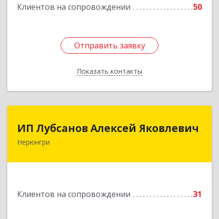
Клиентов на сопровождении
50
Отправить заявку
Отправить заявку
Показать контакты
Назад
ИП Лубсанов Алексей Яковлевич
ИП Лубсанов Алексей Яковлевич
Нерюнгри
675002, Амурская область, г. Благовещенск, ул.
Краснофлотская ,77/1, кв.38
Подробнее
Клиентов на сопровождении
31