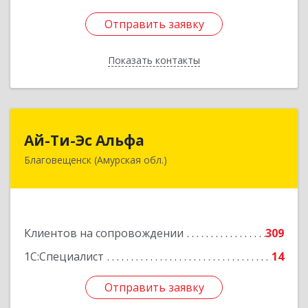
Отправить заявку
Отправить заявку
Показать контакты
Назад
Ай-Ти-Эс Альфа
Ай-Ти-Эс Альфа
Благовещенск (Амурская обл.)
675000, Амурская обл, Благовещенск г, Зейская
ул, дом № 134, оф.515
Подробнее
Клиентов на сопровождении
309
1С:Специалист
14
Отправить заявку
Отправить заявку