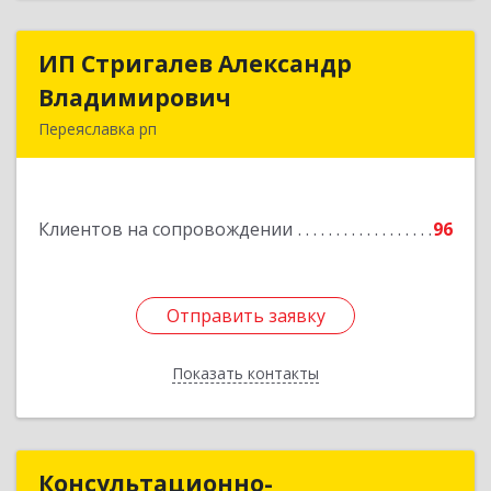
ИП Стригалев Александр
ИП Стригалев Александр
Владимирович
Владимирович
Переяславка рп
682910, Хабаровский край, Имени Лазо р-н,
Переяславка рп, Ленина ул, дом № 30, оф.1
Клиентов на сопровождении
96
Подробнее
Отправить заявку
Отправить заявку
Показать контакты
Назад
Консультационно-
Консультационно-