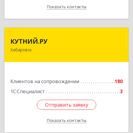
Показать контакты
Назад
КУТНИЙ.РУ
КУТНИЙ.РУ
Хабаровск
680007, Хабаровский край, Хабаровск г,
Шевчука ул, дом № 42, оф.505
Подробнее
Клиентов на сопровождении
180
1С:Специалист
3
Отправить заявку
Отправить заявку
Показать контакты
Назад