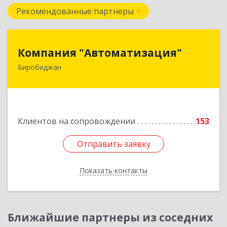
Рекомендованные партнеры
Компания "Автоматизация"
Компания "Автоматизация"
Биробиджан
679016, Еврейская Аобл, Биробиджан г,
Советская ул, дом № 59, кв.3
Подробнее
Клиентов на сопровождении
153
Отправить заявку
Отправить заявку
Показать контакты
Назад
Ближайшие партнеры из соседних