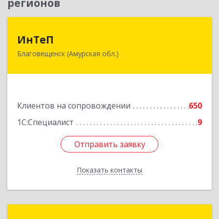
регионов
ИнТеП
ИнТеП
Благовещенск (Амурская обл.)
675000, Амурская обл, Благовещенск г,
Горького ул, дом № 172/1
Подробнее
Клиентов на сопровождении
650
1С:Специалист
9
Отправить заявку
Отправить заявку
Показать контакты
Назад