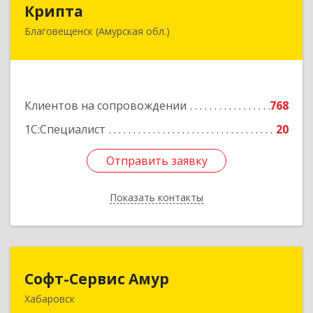
Крипта
Крипта
Благовещенск (Амурская обл.)
675000, Амурская обл, Благовещенск г,
Амурская ул, дом № 236, оф.7-8
Подробнее
Клиентов на сопровождении
768
1С:Специалист
20
Отправить заявку
Отправить заявку
Показать контакты
Назад
Софт-Сервис Амур
Софт-Сервис Амур
Хабаровск
680000, Хабаровский край, Хабаровск г,