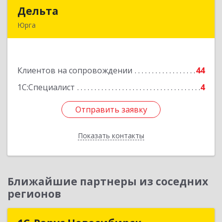
Дельта
Дельта
Юрга
652050, Кемеровская область - Кузбасс обл,
Юрга г, Ленинградская ул, дом № 52, оф.32
Подробнее
Клиентов на сопровождении
44
1С:Специалист
4
Отправить заявку
Отправить заявку
Показать контакты
Назад
Ближайшие партнеры из соседних
регионов