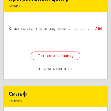
Бердск
633004, Новосибирская обл, Бердск г,
Химзаводская ул, дом № 9/4
Подробнее
Клиентов на сопровождении
166
Отправить заявку
Отправить заявку
Показать контакты
Назад
Сильф
Сильф
Северск
636000, Томская обл, Северск г, Спортивная ул,