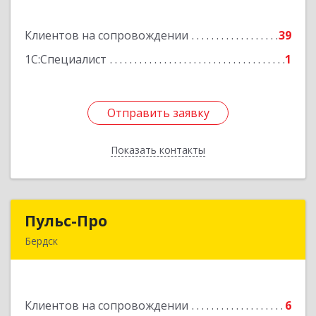
дом № 2, оф.1
Подробнее
Клиентов на сопровождении
39
1С:Специалист
1
Отправить заявку
Отправить заявку
Показать контакты
Назад
Пульс-Про
Пульс-Про
Бердск
633010, Новосибирская обл, Бердск, Ленина,
дом № 89/8, оф.509
Подробнее
Клиентов на сопровождении
6