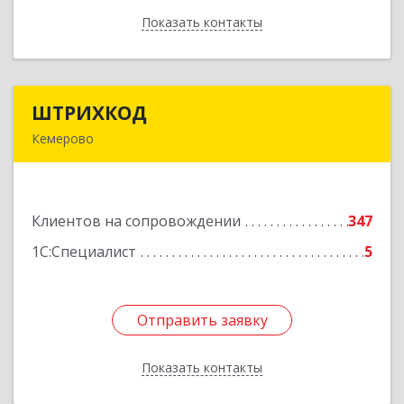
Показать контакты
Назад
ШТРИХКОД
ШТРИХКОД
Кемерово
650043, Кемеровская область - Кузбасс обл,
Кемерово г, Красноармейская ул, дом № 121
Подробнее
Клиентов на сопровождении
347
1С:Специалист
5
Отправить заявку
Отправить заявку
Показать контакты
Назад