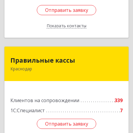
Отправить заявку
Отправить заявку
Показать контакты
Назад
Правильные кассы
Правильные кассы
Краснодар
350075, Краснодарский край, Краснодар г, им
Стасова ул, дом № 184, оф.16
Подробнее
Клиентов на сопровождении
339
1С:Специалист
7
Отправить заявку
Отправить заявку