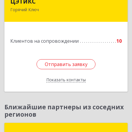
ЦЭТиКС
Горячий Ключ
353290, Краснодарский край, Горячий Ключ г,
Ленина ул, дом № 208, оф.21
Подробнее
Клиентов на сопровождении
10
Отправить заявку
Отправить заявку
Показать контакты
Назад
Ближайшие партнеры из соседних
регионов
Интерсофт