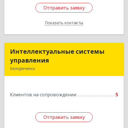
Отправить заявку
Отправить заявку
Показать контакты
Назад
Интеллектуальные системы
Интеллектуальные системы
управления
управления
Белореченск
352630, Краснодарский край, Белореченск г,
Луценко ул, дом № 103
Клиентов на сопровождении
5
Подробнее
Отправить заявку
Отправить заявку