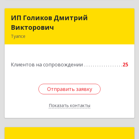
ИП Голиков Дмитрий
ИП Голиков Дмитрий
Викторович
Викторович
Туапсе
352803, Краснодарский край, Туапсинский р-н,
Туапсе г, Калараша ул, дом № 53, кв.4
Клиентов на сопровождении
25
Подробнее
Отправить заявку
Отправить заявку
Показать контакты
Назад
АФИПС