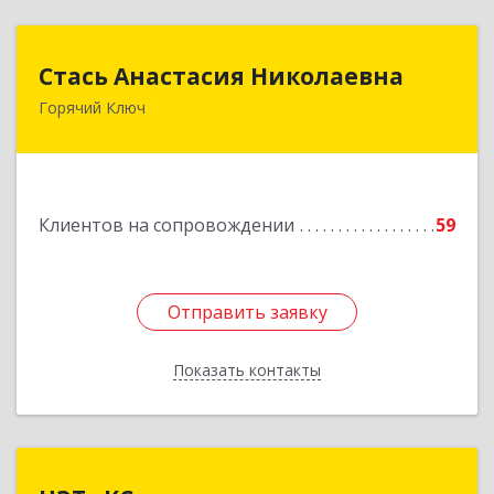
Стась Анастасия Николаевна
Стась Анастасия Николаевна
Горячий Ключ
353290, г. Горячий Ключ, ул. Ленина, д. 242,
кв.23
Подробнее
Клиентов на сопровождении
59
Отправить заявку
Отправить заявку
Показать контакты
Назад
ЦЭТиКС