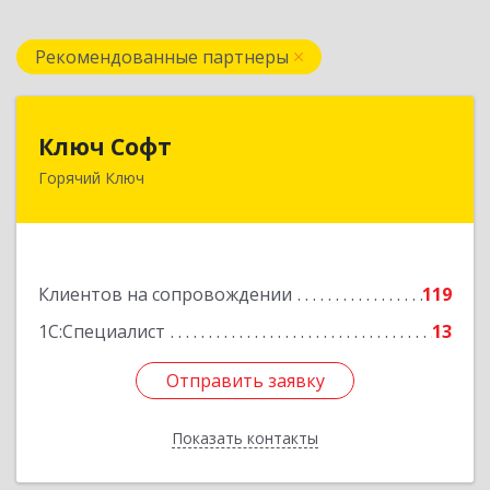
Рекомендованные партнеры
Ключ Софт
Ключ Софт
Горячий Ключ
353287, Краснодарский край, Горячий Ключ г,
Первомайский п, Бендуса ул, дом № 13
Подробнее
Клиентов на сопровождении
119
1С:Специалист
13
Отправить заявку
Отправить заявку
Показать контакты
Назад