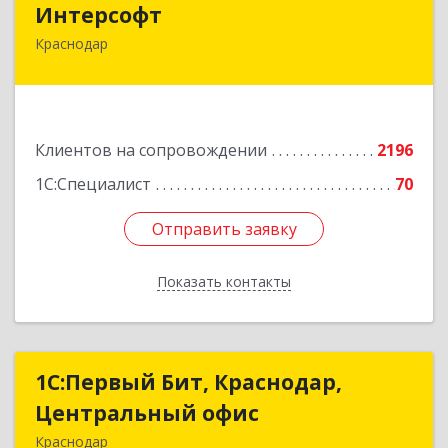
Интерсофт
Краснодар
350020, Краснодарский край, Краснодар г,
Рашпилевская ул, дом № 179/1, оф.618
Подробнее
Клиентов на сопровождении
2196
1С:Специалист
70
Отправить заявку
Отправить заявку
Показать контакты
Назад
1С:Первый Бит, Краснодар,
1С:Первый Бит, Краснодар,
Центральный офис
Центральный офис
Краснодар