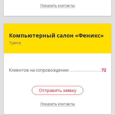
Показать контакты
Назад
Компьютерный салон «Феникс»
Компьютерный салон «Феникс»
Туапсе
352800, Краснодарский край, Туапсинский р-н,
Туапсе г, Красной Армии ул, дом № 22
Подробнее
Клиентов на сопровождении
72
Отправить заявку
Отправить заявку
Показать контакты
Назад