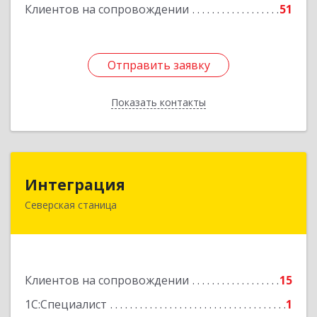
Клиентов на сопровождении
51
Отправить заявку
Отправить заявку
Показать контакты
Назад
Интеграция
Интеграция
Северская станица
353240, Краснодарский край, Северская ст-ца,
Первомайская ул, дом № 28
Подробнее
Клиентов на сопровождении
15
1С:Специалист
1