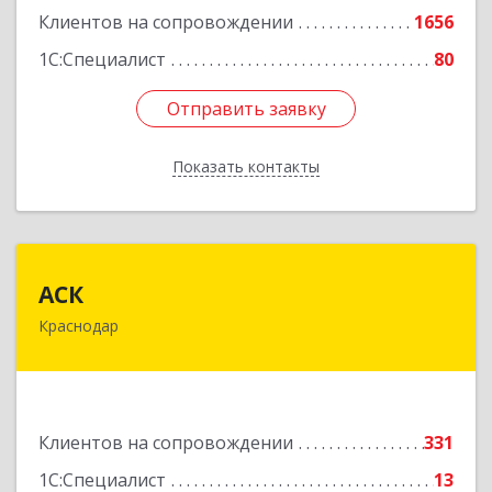
Клиентов на сопровождении
1656
1С:Специалист
80
Отправить заявку
Отправить заявку
Показать контакты
Назад
АСК
АСК
Краснодар
350900, Краснодарский край, Краснодар г,
Яхонтовая ул, дом № 2, оф.102
Подробнее
Клиентов на сопровождении
331
1С:Специалист
13