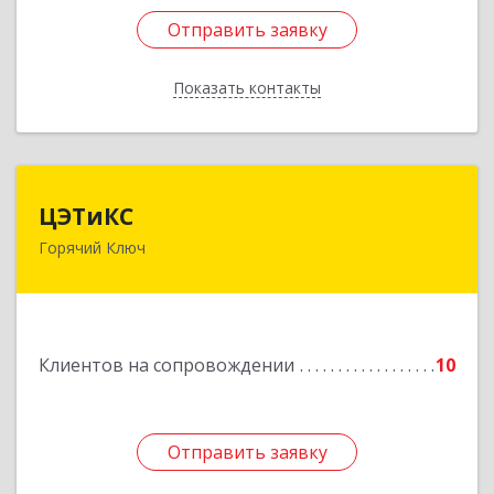
Отправить заявку
Отправить заявку
Показать контакты
Назад
ЦЭТиКС
ЦЭТиКС
Горячий Ключ
353290, Краснодарский край, Горячий Ключ г,
Ленина ул, дом № 208, оф.21
Подробнее
Клиентов на сопровождении
10
Отправить заявку
Отправить заявку