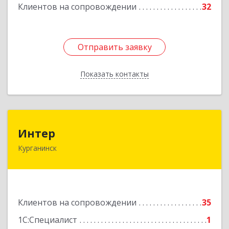
Клиентов на сопровождении
32
Подробнее
Отправить заявку
Отправить заявку
Показать контакты
Назад
Интер
Интер
Курганинск
352430, Краснодарский край, Курганинск г,
Матросова ул, дом № 151
Подробнее
Клиентов на сопровождении
35
1С:Специалист
1