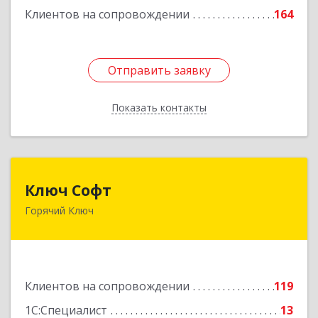
Клиентов на сопровождении
164
Отправить заявку
Отправить заявку
Показать контакты
Назад
Ключ Софт
Ключ Софт
Горячий Ключ
353287, Краснодарский край, Горячий Ключ г,
Первомайский п, Бендуса ул, дом № 13
Подробнее
Клиентов на сопровождении
119
1С:Специалист
13