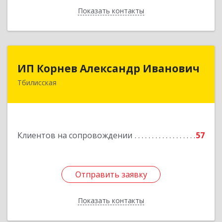
Показать контакты
Назад
ИП Корнев Александр Иванович
ИП Корнев Александр Иванович
Тбилисская
352360, Краснодарский край, Тбилисский р-н,
Тбилисская ст-ца, Первомайская ул, дом № 19/1
Подробнее
Клиентов на сопровождении
57
Отправить заявку
Отправить заявку
Показать контакты
Назад