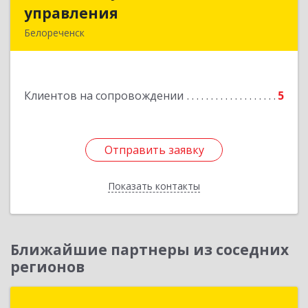
управления
управления
Белореченск
352630, Краснодарский край, Белореченск г,
Луценко ул, дом № 103
Клиентов на сопровождении
5
Подробнее
Отправить заявку
Отправить заявку
Показать контакты
Назад
Ближайшие партнеры из соседних
регионов
Глобал-Софт