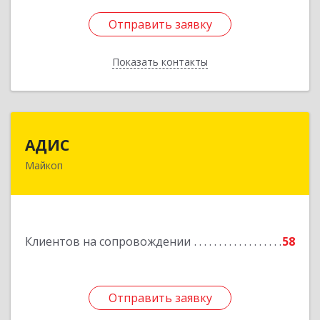
Отправить заявку
Отправить заявку
Показать контакты
Назад
АДИС
АДИС
Майкоп
385006, Адыгея Респ, Майкоп г,
Краснооктябрьская ул, дом № 59, кв.1
Подробнее
Клиентов на сопровождении
58
Отправить заявку
Отправить заявку