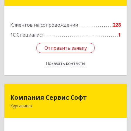
Лабинск г, Константинова ул, дом № 72
Подробнее
Клиентов на сопровождении
228
1С:Специалист
1
Отправить заявку
Отправить заявку
Показать контакты
Назад
Компания Сервис Софт
Компания Сервис Софт
Курганинск
352430, Краснодарский край, Курганинск г,
Розы Люксембург ул, дом № 333
Подробнее