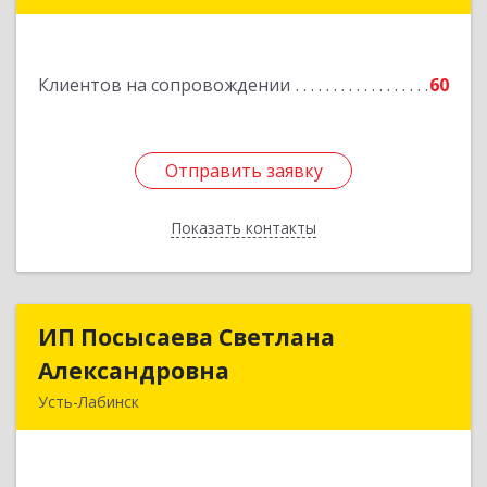
Подробнее
Клиентов на сопровождении
60
Отправить заявку
Отправить заявку
Показать контакты
Назад
ИП Посысаева Светлана
ИП Посысаева Светлана
Александровна
Александровна
Усть-Лабинск
352330, Краснодарский край, Усть-Лабинск г,
Зои Космодемьянской ул, дом № 192