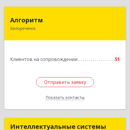
Алгоритм
Алгоритм
Белореченск
352630, Краснодарский край, Белореченский р-
н, Белореченск г, Гоголя ул, дом № 53, кв.75
Подробнее
Клиентов на сопровождении
51
Отправить заявку
Отправить заявку
Показать контакты
Назад
Интеллектуальные системы
Интеллектуальные системы