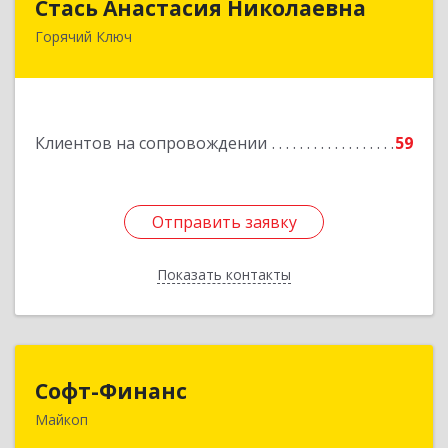
Стась Анастасия Николаевна
Горячий Ключ
353290, г. Горячий Ключ, ул. Ленина, д. 242,
кв.23
Подробнее
Клиентов на сопровождении
59
Отправить заявку
Отправить заявку
Показать контакты
Назад
Софт-Финанс
Софт-Финанс
Майкоп
385006, Адыгея Респ, Майкоп г, Калинина ул,
дом № 210С