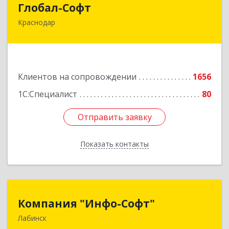
Глобал-Софт
Краснодар
350018, Краснодарский край, Краснодар г,
Сормовская ул, дом № 7
Подробнее
Клиентов на сопровождении
1656
1С:Специалист
80
Отправить заявку
Отправить заявку
Показать контакты
Назад
Компания "Инфо-Софт"
Компания "Инфо-Софт"
Лабинск
352500, Краснодарский край, Лабинский р-н,